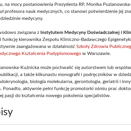
u, na mocy postanowienia Prezydenta RP, Monika Puzianowska
tuł profesora nauk medycznych, co stanowi potwierdzenie jej z
 dziedzinie medycyny.
wodowo związana z
Instytutem Medycyny Doświadczalnej i Klin
i funkcję kierownika Zespołu Kliniczno-Badawczego Epigenetyk
aktywnie zaangażowana w działalność
Szkoły Zdrowia Publiczne
dycznego Kształcenia Podyplomowego
w Warszawie.
ianowska-Kuźnicka może pochwalić się autorstwem lub współ
ublikacji, a także kilkunastu monografii i podręczników w dzied
ndokrynologia, biologia molekularna, gerontologia, geriatrii i inn
 Ponadto, aktywnie pełni funkcję promotorki ośmiu prac doktor
ej pasji do kształcenia nowego pokolenia specjalistów.
isy