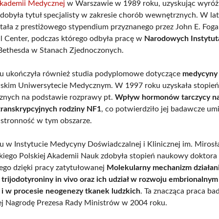
kademii Medycznej
w Warszawie w 1989 roku, uzyskując wyróż
zdobyła tytuł specjalisty w zakresie chorób wewnętrznych. W l
tała z prestiżowego stypendium przyznanego przez John E. Foga
al Center, podczas którego odbyła pracę w
Narodowych Instytut
ethesda w Stanach Zjednoczonych.
u ukończyła również studia podyplomowe dotyczące
medycyny 
skim Uniwersytecie Medycznym. W 1997 roku uzyskała stopień
znych na podstawie rozprawy pt.
Wpływ hormonów tarczycy na
ranskrypcyjnych rodziny NF1
, co potwierdziło jej badawcze um
stronność w tym obszarze.
 w Instytucie Medycyny Doświadczalnej i Klinicznej im. Miros
ego Polskiej Akademii Nauk zdobyła stopień naukowy doktora
ego dzięki pracy zatytułowanej
Molekularny mechanizm działan
trijodotyroniny in vivo oraz ich udział w rozwoju embrionalnym
i w procesie neogenezy tkanek ludzkich
. Ta znacząca praca b
jej Nagrodę Prezesa Rady Ministrów w 2004 roku.