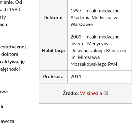
nienie. Od
atach 1993–
1997 – nauki medyczne
rty
Doktorat
Akademia Medyczna w
ach
Warszawie
2003 – nauki medyczne
Instytut Medycyny
estetycznej
Habilitacja
Doświadczalnej i Klinicznej
 doktora
im. Mirosława
 aktywację
Mossakowskiego PAN
iejętności
Profesura
2011
ława
Źródło:
Wikipedia
ia
adawcza