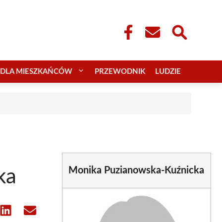
DLA MIESZKAŃCÓW
PRZEWODNIK
LUDZIE
Monika Puzianowska-Kuźnicka
ka
e
Share
Share
on
on