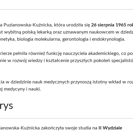
Facebook
X
Pinterest
What
(Twitter)
a Puzianowska-Kuźnicka, która urodziła się
26 sierpnia 1965 r
est wybitną polską lekarką oraz uznawanym naukowcem w dzied
enetyka, biologia molekularna, gerontologia i endokrynologia.
rierze pełniła również funkcję nauczyciela akademickiego, co pod
ie w rozwój wiedzy i kształcenie przyszłych pokoleń specjalis
ęcia w dziedzinie nauk medycznych przynoszą istotny wkład w ro
j medycyny i nauki.
rys
ianowska-Kuźnicka zakończyła swoje studia na
II Wydziale