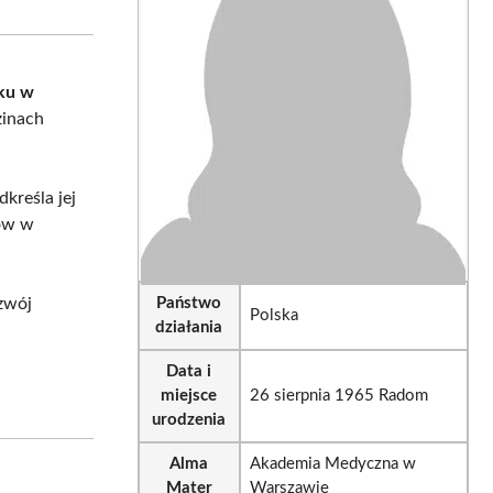
sApp
LinkedIn
Email
oku w
zinach
kreśla jej
tów w
zwój
Państwo
Polska
działania
Data i
miejsce
26 sierpnia 1965 Radom
urodzenia
Alma
Akademia Medyczna w
Mater
Warszawie