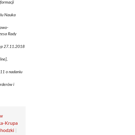
formacji
talu Nauka
kowo-
ezesa Rady
tęp 27.11.2018
ine],
-11 o nadaniu
orderów i
aw
ka-Krupa
chodzki
|