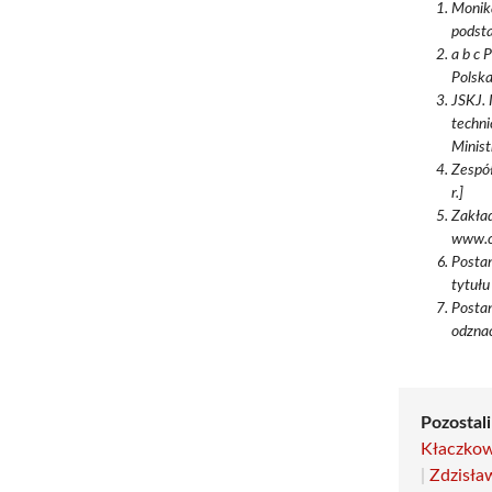
Monika
podsta
a b c 
Polska
JSKJ. 
techni
Minist
Zespół
r.]
Zakład
www.c
Postan
tytułu
Postan
odznac
Pozostali
Kłaczko
|
Zdzisła