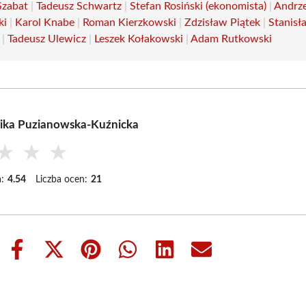
Szabat
|
Tadeusz Schwartz
|
Stefan Rosiński (ekonomista)
|
Andrze
ki
|
Karol Knabe
|
Roman Kierzkowski
|
Zdzisław Piątek
|
Stanisł
|
Tadeusz Ulewicz
|
Leszek Kołakowski
|
Adam Rutkowski
ika Puzianowska-Kuźnicka
★
★
★
:
4.54
Liczba ocen:
21
Share
Share
Share
Share
Share
Share
on
on
on
on
on
on
Facebook
X
Pinterest
WhatsApp
LinkedIn
Email
(Twitter)