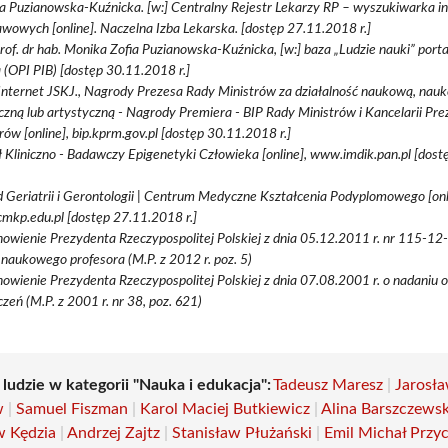
 Puzianowska-Kuźnicka. [w:] Centralny Rejestr Lekarzy RP – wyszukiwarka in
wowych [online]. Naczelna Izba Lekarska. [dostęp 27.11.2018 r.]
Prof. dr hab. Monika Zofia Puzianowska-Kuźnicka, [w:] baza „Ludzie nauki” por
 (OPI PIB) [dostęp 30.11.2018 r.]
Internet JSKJ., Nagrody Prezesa Rady Ministrów za działalność naukową, nau
czną lub artystyczną - Nagrody Premiera - BIP Rady Ministrów i Kancelarii Pr
rów [online], bip.kprm.gov.pl [dostęp 30.11.2018 r.]
 Kliniczno - Badawczy Epigenetyki Człowieka [online], www.imdik.pan.pl [dos
 Geriatrii i Gerontologii | Centrum Medyczne Kształcenia Podyplomowego [onl
mkp.edu.pl [dostęp 27.11.2018 r.]
owienie Prezydenta Rzeczypospolitej Polskiej z dnia 05.12.2011 r. nr 115-12
 naukowego profesora (M.P. z 2012 r. poz. 5)
owienie Prezydenta Rzeczypospolitej Polskiej z dnia 07.08.2001 r. o nadaniu 
zeń (M.P. z 2001 r. nr 38, poz. 621)
 ludzie w kategorii "Nauka i edukacja":
Tadeusz Maresz
|
Jarosł
w
|
Samuel Fiszman
|
Karol Maciej Butkiewicz
|
Alina Barszczews
w Kędzia
|
Andrzej Zajtz
|
Stanisław Płużański
|
Emil Michał Przy