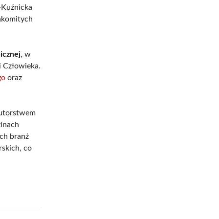
-Kuźnicka
nakomitych
icznej
, w
i Człowieka.
go
oraz
autorstwem
zinach
ych branż
skich, co