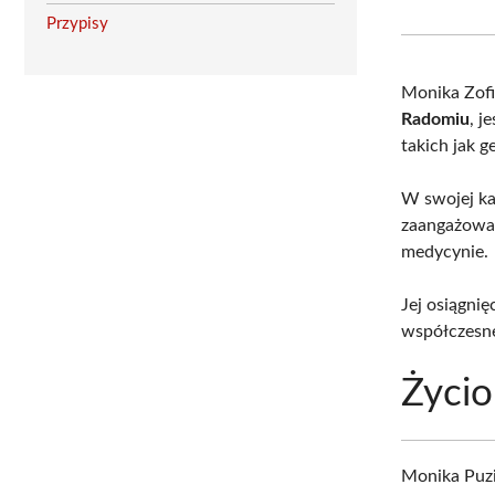
Przypisy
Monika Zofi
Radomiu
, j
takich jak g
W swojej ka
zaangażowan
medycynie.
Jej osiągni
współczesne
Życio
Monika Puz