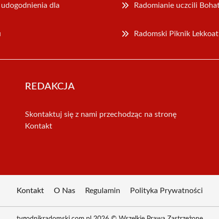
udogodnienia dla
Radomianie uczcili Boh
u
Radomski Piknik Lekkoa
REDAKCJA
Skontaktuj się z nami przechodząc na stronę
Kontakt
Kontakt
O Nas
Regulamin
Polityka Prywatności
tygodnikradomski.com.pl 2026 © Wszelkie Prawa Zastrzeżone