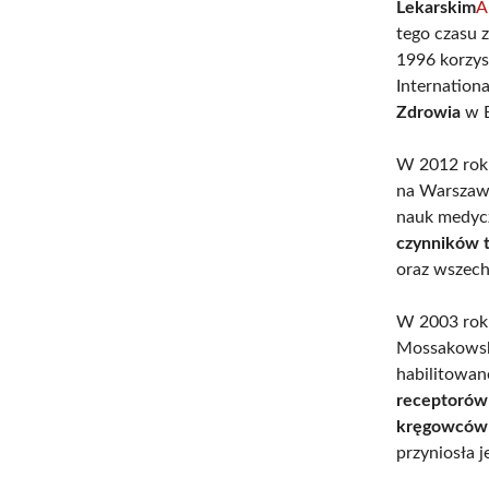
Lekarskim
A
tego czasu 
1996 korzys
Internation
Zdrowia
w B
W 2012 rok
na Warszaw
nauk medyc
czynników t
oraz wszech
W 2003 roku
Mossakowski
habilitowan
receptorów 
kręgowców 
przyniosła 