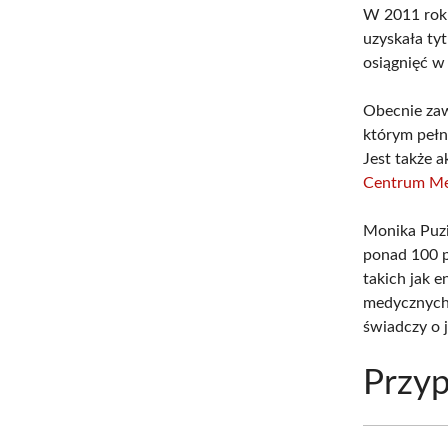
W 2011 rok
uzyskała ty
osiągnięć w
Obecnie za
którym pełn
Jest także 
Centrum Me
Monika Puz
ponad 100 p
takich jak e
medycznych.
świadczy o j
Przyp