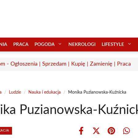
NIA
PRACA
POGODA
NEKROLOGI
LIFESTYLE
m - Ogłoszenia | Sprzedam | Kupię | Zamienię | Praca
a
/
Ludzie
/
Nauka i edukacja
/
Monika Puzianowska-Kuźnicka
ka Puzianowska-Kuźnic
KACJA
Share
Share
Share
Shar
on
on
on
on