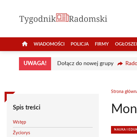
Przejdź
do
treści
WIADOMOŚCI
POLICJA
FIRMY
OGŁOSZE
UWAGA!
Dołącz do nowej grupy
Rado
Strona główn
Moni
Spis treści
Wstęp
NAUKA I EDU
Życiorys