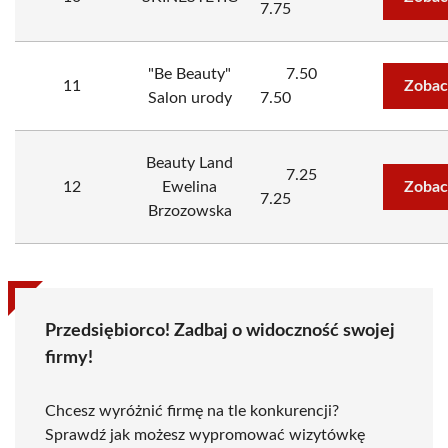
7.75
"Be Beauty"
7.50
11
Zobac
Salon urody
7.50
Beauty Land
7.25
12
Ewelina
Zobac
7.25
Brzozowska
Przedsiębiorco! Zadbaj o widoczność swojej
firmy!
Chcesz wyróżnić firmę na tle konkurencji?
Sprawdź jak możesz wypromować wizytówkę