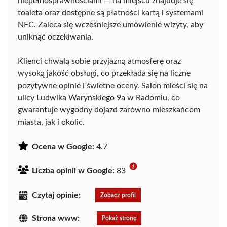
niepełnosprawnościami — na miejscu znajduje się
toaleta oraz dostępne są płatności kartą i systemami
NFC. Zaleca się wcześniejsze umówienie wizyty, aby
uniknąć oczekiwania.
Klienci chwalą sobie przyjazną atmosferę oraz
wysoką jakość obsługi, co przekłada się na liczne
pozytywne opinie i świetne oceny. Salon mieści się na
ulicy Ludwika Waryńskiego 9a w Radomiu, co
gwarantuje wygodny dojazd zarówno mieszkańcom
miasta, jak i okolic.
Ocena w Google:
4.7
Liczba opinii w Google:
83
Czytaj opinie:
Zobacz profil
Strona www:
Pokaż stronę