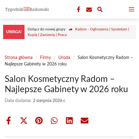
Przejdź
M
do
treści
Dołącz do nowej grupy
Radom - Ogłoszenia | Sprzedam |
UWAGA!
Kupię | Zamienię | Praca
Strona główna
/
Firmy
/
Uroda
/
Salon Kosmetyczny Radom –
Najlepsze Gabinety w 2026 roku
Salon Kosmetyczny Radom –
Najlepsze Gabinety w 2026 roku
Data dodania:
2 sierpnia 2026 r.
Share
Share
Share
Share
Share
Share
on
on
on
on
on
on
Facebook
X
Pinterest
WhatsApp
LinkedIn
Email
(Twitter)