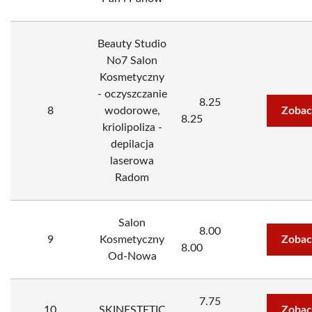
Beauty Studio
No7 Salon
Kosmetyczny
- oczyszczanie
8.25
8
wodorowe,
Zobac
8.25
kriolipoliza -
depilacja
laserowa
Radom
Salon
8.00
9
Kosmetyczny
Zobac
8.00
Od-Nowa
7.75
10
SKINESTETIC
Zobac