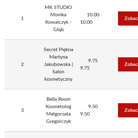
MK STUDIO
Monika
10.00
1
Zobac
Kowalczyk -
10.00
Głąb
Secret Piękna
Martyna
9.75
2
Jakubowska |
Zobac
9.75
Salon
kosmetyczny
Bella Room
Kosmetolog
9.50
3
Zobac
Małgorzata
9.50
Gregorczyk