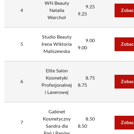
WN Beauty
9.25
4
Natalia
Zobac
9.25
Warchoł
Studio Beauty
9.00
5
Irena Wiktoria
Zobac
9.00
Maliszewska
Elite Salon
Kosmetyki
8.75
6
Zobac
Profesjonalnej
8.75
i Laserowej
Gabinet
Kosmetyczny
8.50
7
Zobac
Sandra dla
8.50
Pań i Panów