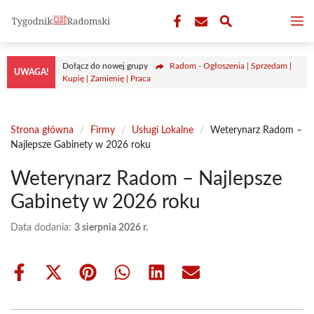
Przejdź
M
do
treści
Dołącz do nowej grupy
Radom - Ogłoszenia | Sprzedam |
UWAGA!
Kupię | Zamienię | Praca
Strona główna
/
Firmy
/
Usługi Lokalne
/
Weterynarz Radom –
Najlepsze Gabinety w 2026 roku
Weterynarz Radom – Najlepsze
Gabinety w 2026 roku
Data dodania:
3 sierpnia 2026 r.
Share
Share
Share
Share
Share
Share
on
on
on
on
on
on
Facebook
X
Pinterest
WhatsApp
LinkedIn
Email
(Twitter)