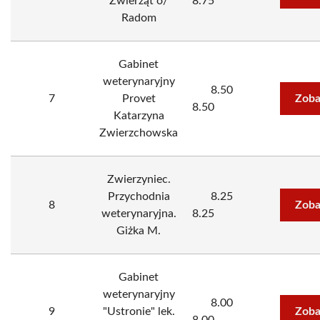
Zwierząt o/
8.75
Radom
Gabinet
weterynaryjny
8.50
7
Provet
Zoba
8.50
Katarzyna
Zwierzchowska
Zwierzyniec.
Przychodnia
8.25
8
Zoba
weterynaryjna.
8.25
Giżka M.
Gabinet
weterynaryjny
8.00
9
"Ustronie" lek.
Zoba