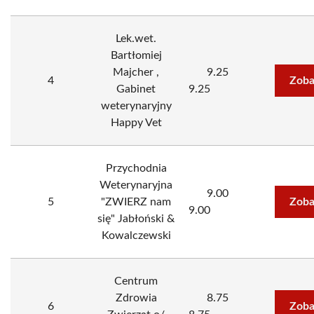
Lek.wet.
Bartłomiej
Majcher ,
9.25
4
Zoba
Gabinet
9.25
weterynaryjny
Happy Vet
Przychodnia
Weterynaryjna
9.00
5
"ZWIERZ nam
Zoba
9.00
się" Jabłoński &
Kowalczewski
Centrum
Zdrowia
8.75
6
Zoba