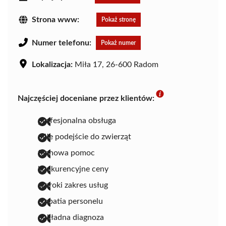
Strona www:
Pokaż stronę
Numer telefonu:
Pokaż numer
Lokalizacja:
Miła 17, 26-600 Radom
Najczęściej doceniane przez klientów:
profesjonalna obsługa
miłe podejście do zwierząt
fachowa pomoc
konkurencyjne ceny
szeroki zakres usług
empatia personelu
dokładna diagnoza