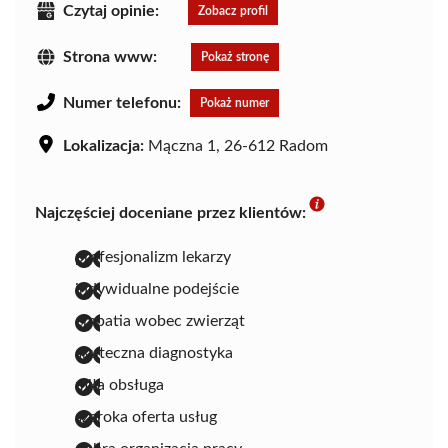
Czytaj opinie:
Zobacz profil
Strona www:
Pokaż stronę
Numer telefonu:
Pokaż numer
Lokalizacja:
Mączna 1, 26-612 Radom
Najczęściej doceniane przez klientów:
profesjonalizm lekarzy
indywidualne podejście
empatia wobec zwierząt
skuteczna diagnostyka
miła obsługa
szeroka oferta usług