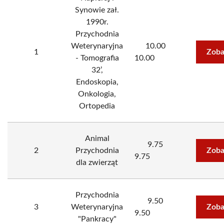
Synowie zał.
1990r.
Przychodnia
Weterynaryjna
10.00
1
Zoba
- Tomografia
10.00
32’,
Endoskopia,
Onkologia,
Ortopedia
Animal
9.75
2
Przychodnia
Zoba
9.75
dla zwierząt
Przychodnia
9.50
3
Weterynaryjna
Zoba
9.50
"Pankracy"