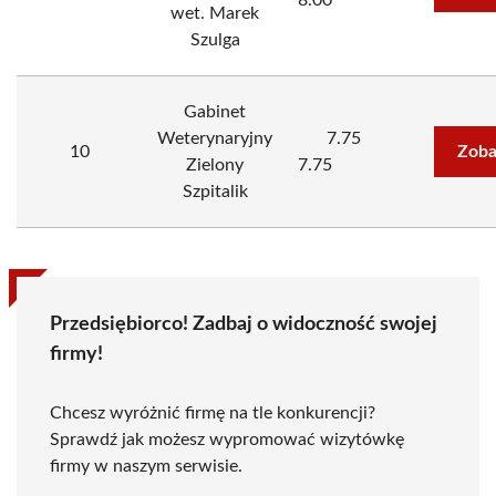
8.00
wet. Marek
Szulga
Gabinet
Weterynaryjny
7.75
10
Zoba
Zielony
7.75
Szpitalik
Przedsiębiorco! Zadbaj o widoczność swojej
firmy!
Chcesz wyróżnić firmę na tle konkurencji?
Sprawdź jak możesz wypromować wizytówkę
firmy w naszym serwisie.