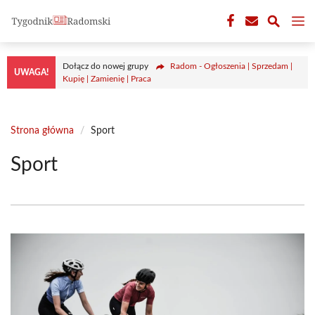
Przejdź
M
do
treści
Dołącz do nowej grupy
Radom - Ogłoszenia | Sprzedam |
UWAGA!
Kupię | Zamienię | Praca
Strona główna
/
Sport
Sport