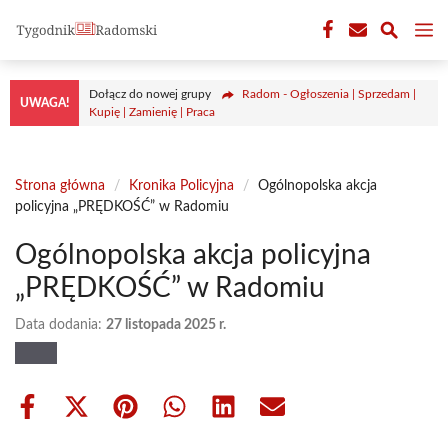
Przejdź
M
do
treści
Dołącz do nowej grupy
Radom - Ogłoszenia | Sprzedam |
UWAGA!
Kupię | Zamienię | Praca
Strona główna
/
Kronika Policyjna
/
Ogólnopolska akcja
policyjna „PRĘDKOŚĆ” w Radomiu
Ogólnopolska akcja policyjna
„PRĘDKOŚĆ” w Radomiu
Data dodania:
27 listopada 2025 r.
Share
Share
Share
Share
Share
Share
on
on
on
on
on
on
Facebook
X
Pinterest
WhatsApp
LinkedIn
Email