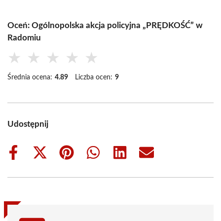
Oceń: Ogólnopolska akcja policyjna „PRĘDKOŚĆ” w
Radomiu
★
★
★
★
★
Średnia ocena:
4.89
Liczba ocen:
9
Udostępnij
Share
Share
Share
Share
Share
Share
on
on
on
on
on
on
Facebook
X
Pinterest
WhatsApp
LinkedIn
Email
(Twitter)