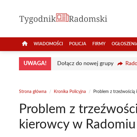
Przejdź
do
treści
WIADOMOŚCI
POLICJA
FIRMY
OGŁOSZENI
UWAGA!
Dołącz do nowej grupy
Rado
Strona główna
/
Kronika Policyjna
/
Problem z trzeźwością
Problem z trzeźwości
kierowcy w Radomiu