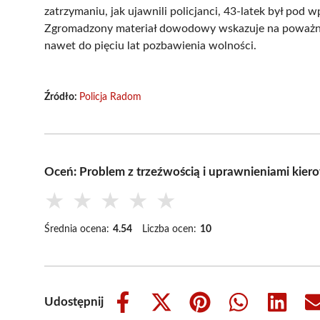
zatrzymaniu, jak ujawnili policjanci, 43-latek był pod
Zgromadzony materiał dowodowy wskazuje na poważne
nawet do pięciu lat pozbawienia wolności.
Źródło:
Policja Radom
Oceń: Problem z trzeźwością i uprawnieniami kie
★
★
★
★
★
Średnia ocena:
4.54
Liczba ocen:
10
Udostępnij
Share
Share
Share
Share
Share
on
on
on
on
on