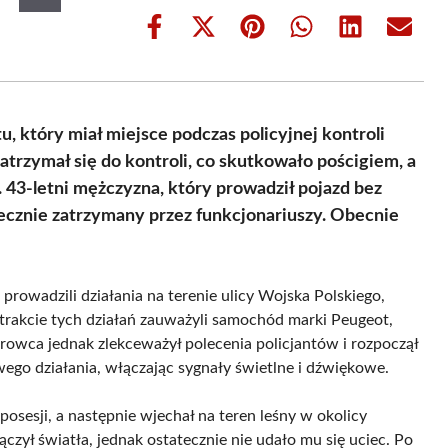
Share
Share
Share
Share
Share
Share
on
on
on
on
on
on
Facebook
X
Pinterest
WhatsApp
LinkedIn
Email
(Twitter)
 który miał miejsce podczas policyjnej kontroli
trzymał się do kontroli, co skutkowało pościgiem, a
 43-letni mężczyzna, który prowadził pojazd bez
ecznie zatrzymany przez funkcjonariuszy. Obecnie
prowadzili działania na terenie ulicy Wojska Polskiego,
trakcie tych działań zauważyli samochód marki Peugeot,
erowca jednak zlekceważył polecenia policjantów i rozpoczął
ego działania, włączając sygnały świetlne i dźwiękowe.
posesji, a następnie wjechał na teren leśny w okolicy
czył światła, jednak ostatecznie nie udało mu się uciec. Po