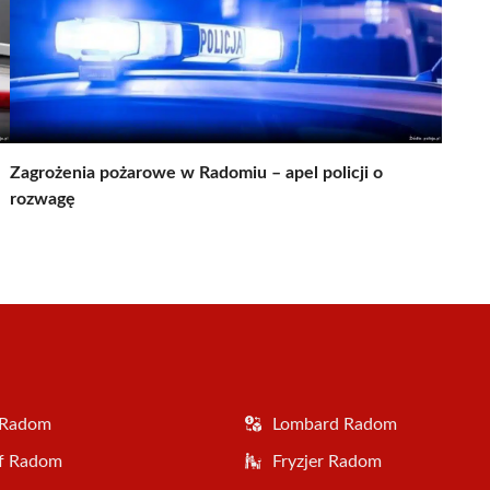
Zagrożenia pożarowe w Radomiu – apel policji o
rozwagę
 Radom
Lombard Radom
af Radom
Fryzjer Radom