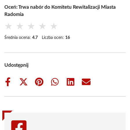
Oceń: Trwa nabór do Komitetu Rewitalizacji Miasta
Radomia
★
★
★
★
★
Średnia ocena:
4.7
Liczba ocen:
16
Udostępnij
Share
Share
Share
Share
Share
Share
on
on
on
on
on
on
Facebook
X
Pinterest
WhatsApp
LinkedIn
Email
(Twitter)