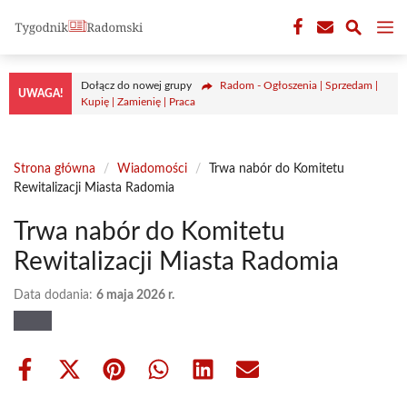
Przejdź
M
do
treści
Dołącz do nowej grupy
Radom - Ogłoszenia | Sprzedam |
UWAGA!
Kupię | Zamienię | Praca
Strona główna
/
Wiadomości
/
Trwa nabór do Komitetu
Rewitalizacji Miasta Radomia
Trwa nabór do Komitetu
Rewitalizacji Miasta Radomia
Data dodania:
6 maja 2026 r.
Share
Share
Share
Share
Share
Share
on
on
on
on
on
on
Facebook
X
Pinterest
WhatsApp
LinkedIn
Email