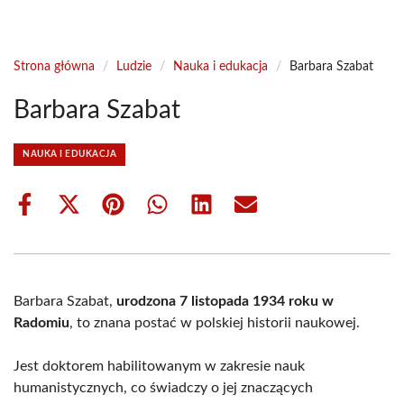
Strona główna
/
Ludzie
/
Nauka i edukacja
/
Barbara Szabat
Barbara Szabat
NAUKA I EDUKACJA
Share
Share
Share
Share
Share
Share
on
on
on
on
on
on
Facebook
X
Pinterest
WhatsApp
LinkedIn
Email
(Twitter)
Barbara Szabat,
urodzona 7 listopada 1934 roku w
Radomiu
, to znana postać w polskiej historii naukowej.
Jest doktorem habilitowanym w zakresie nauk
humanistycznych, co świadczy o jej znaczących