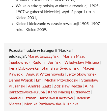
w latach 1864–1915, Kielce 1983,
Walka o szkołę polską w okresie rewolucji 1905–
1907 w guberni kieleckiej, wyd. 2 popr. i uzup.,
Kielce 2001,
Kielce i kielczanie w czasie rewolucji 1905–1907
roku, Kielce 2009.
Pozostali ludzie w kategorii "Nauka i
edukacja":
Marek Leszczyński
|
Marian Mazur
(naukowiec)
|
Radomir Jasiński
|
Władysław Misiuna
|
Irena Dąbkowska
|
Stanisław Świdwiński
|
Maciej
Kawecki
|
August Wrześniowski
|
Jerzy Skowronek
|
Daniel Wójcik
|
Emil Michał Przychodzki
|
Stanisław
Płużański
|
Andrzej Zajtz
|
Zdzisław Kędzia
|
Alina
Barszczewska-Krupa
|
Karol Maciej Butkiewicz
|
Samuel Fiszman
|
Jarosław Kłaczkow
|
Tadeusz
Maresz
|
Monika Puzianowska-Kuźnicka