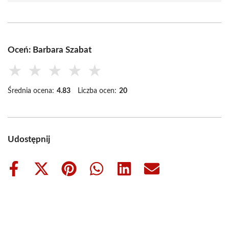
Oceń: Barbara Szabat
★
★
★
★
★
Średnia ocena:
4.83
Liczba ocen:
20
Udostępnij
Share
Share
Share
Share
Share
Share
on
on
on
on
on
on
Facebook
X
Pinterest
WhatsApp
LinkedIn
Email
(Twitter)