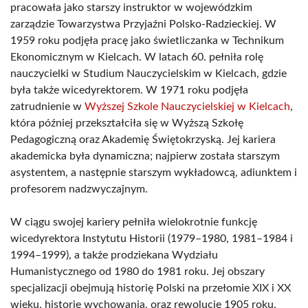
pracowała jako starszy instruktor w wojewódzkim
zarządzie Towarzystwa Przyjaźni Polsko-Radzieckiej. W
1959 roku podjęła pracę jako świetliczanka w Technikum
Ekonomicznym w Kielcach. W latach 60. pełniła rolę
nauczycielki w Studium Nauczycielskim w Kielcach, gdzie
była także wicedyrektorem. W 1971 roku podjęła
zatrudnienie w
Wyższej Szkole Nauczycielskiej w Kielcach
,
która później przekształciła się w Wyższą Szkołę
Pedagogiczną oraz Akademię Świętokrzyską. Jej kariera
akademicka była dynamiczna; najpierw została starszym
asystentem, a następnie starszym wykładowcą, adiunktem i
profesorem nadzwyczajnym.
W ciągu swojej kariery pełniła wielokrotnie funkcję
wicedyrektora Instytutu Historii (1979–1980, 1981–1984 i
1994–1999), a także prodziekana Wydziału
Humanistycznego od 1980 do 1981 roku. Jej obszary
specjalizacji obejmują historię Polski na przełomie XIX i XX
wieku, historię wychowania, oraz rewolucję 1905 roku.