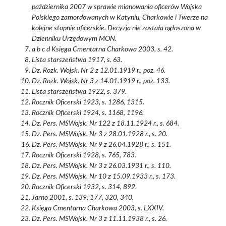
października 2007 w sprawie mianowania oficerów Wojska
Polskiego zamordowanych w Katyniu, Charkowie i Twerze na
kolejne stopnie oficerskie. Decyzja nie została ogłoszona w
Dzienniku Urzędowym MON.
a b c d Księga Cmentarna Charkowa 2003, s. 42.
Lista starszeństwa 1917, s. 63.
Dz. Rozk. Wojsk. Nr 2 z 12.01.1919 r., poz. 46.
Dz. Rozk. Wojsk. Nr 3 z 14.01.1919 r., poz. 133.
Lista starszeństwa 1922, s. 379.
Rocznik Oficerski 1923, s. 1286, 1315.
Rocznik Oficerski 1924, s. 1168, 1196.
Dz. Pers. MSWojsk. Nr 122 z 18.11.1924 r., s. 684.
Dz. Pers. MSWojsk. Nr 3 z 28.01.1928 r., s. 20.
Dz. Pers. MSWojsk. Nr 9 z 26.04.1928 r., s. 151.
Rocznik Oficerski 1928, s. 765, 783.
Dz. Pers. MSWojsk. Nr 3 z 26.03.1931 r., s. 110.
Dz. Pers. MSWojsk. Nr 10 z 15.09.1933 r., s. 173.
Rocznik Oficerski 1932, s. 314, 892.
Jarno 2001, s. 139, 177, 320, 340.
Księga Cmentarna Charkowa 2003, s. LXXIV.
Dz. Pers. MSWojsk. Nr 3 z 11.11.1938 r., s. 26.