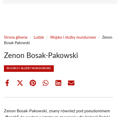
Strona główna
/
Ludzie
/
Wojsko i służby mundurowe
/
Zenon
Bosak-Pakowski
Zenon Bosak-Pakowski
WOJSKO I SŁUŻBY MUNDUROWE
Share
Share
Share
Share
Share
Share
on
on
on
on
on
on
Facebook
X
Pinterest
WhatsApp
LinkedIn
Email
(Twitter)
Zenon Bosak-Pakowski, znany również pod pseudonimem