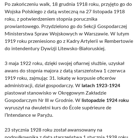
Po zakończeniu walk, 18 grudnia 1918 roku, przyjęto go do
Wojska Polskiego z datą wsteczną na 27 listopada 1918
roku, z potwierdzeniem stopnia porucznika
prowiantowego. Przydzielono go do Sekcji Gospodarczej
Ministerstwa Spraw Wojskowych w Warszawie. W lutym
1919 roku przeniesiono go z Kadry Artylerii w Rembertowie
do intendentury Dywizji Litewsko-Białoruskiej.
3 maja 1922 roku, dzięki swojej ofiarnej służbie, uzyskał
awans do stopnia majora z datą starszeństwa 1 czerwca
1919 roku, zajmując 31. lokatę w korpusie oficerów
administracji, dział gospodarczy. W
latach 1923-1924
piastował stanowisko w Okręgowym Zakładzie
Gospodarczym Nr III w Grodnie. W
listopadzie 1924 roku
wyruszył na dwuletni kurs do École supérieure de
l’Intendance w Paryżu.
23 stycznia 1928 roku został awansowany na
podpułkownika z datą starszeństwa 1 stycznia 1928 roku,