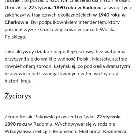
„Bosak”
, to postać o istotnym znaczeniu dla historii Polski.
Urodził się
22 stycznia 1890 roku w Radomiu
, a swoje życie
zakończył w tragicznych okolicznościach
w 1940 roku w
Charkowie
. Był podpułkownikiem intendentem, który
posiadał wyższe studia wojskowe w ramach Wojska
Polskiego.
Jako aktywny działacz niepodległościowy, bez wątpienia
przyczynił się do walki o wolność Polski. Niestety, stał się
również ofiarą zbrodni katyńskiej, co podkreśla dramatyzm
losów wielu ludzi zaangażowanych w ten ważny etap
historii kraju.
Życiorys
Zenon Bosak-Pakowski przyszedł na świat
22 stycznia
1890 roku
w Radomiu. Wychowywał się w rodzinie
Władysława i Felicji z Terpińskich. Miał brata, Kazimierza,