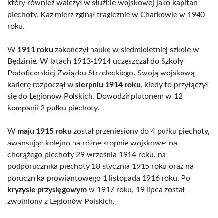
który również walczył w służbie wojskowej jako kapitan
piechoty. Kazimierz zginął tragicznie w Charkowie w 1940
roku.
W
1911 roku
zakończył naukę w siedmioletniej szkole w
Będzinie. W latach 1913-1914 uczęszczał do Szkoły
Podoficerskiej Związku Strzeleckiego. Swoją wojskową
karierę rozpoczął w
sierpniu 1914 roku
, kiedy to przyłączył
się do Legionów Polskich. Dowodził plutonem w 12
kompanii 2 pułku piechoty.
W
maju 1915 roku
został przeniesiony do 4 pułku piechoty,
awansując kolejno na różne stopnie wojskowe: na
chorążego piechoty 29 września 1914 roku, na
podporucznika piechoty 18 stycznia 1915 roku oraz na
porucznika prowiantowego 1 listopada 1916 roku. Po
kryzysie przysięgowym
w 1917 roku, 19 lipca został
zwolniony z Legionów Polskich.