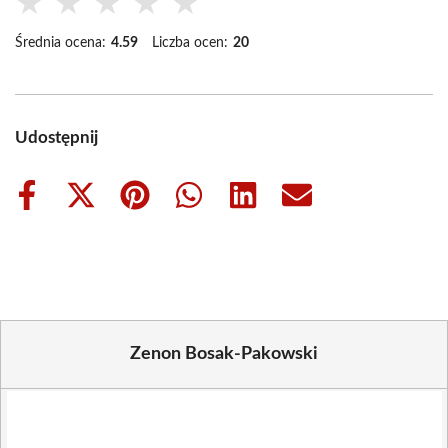
★
★
★
★
★
Średnia ocena:
4.59
Liczba ocen:
20
Udostępnij
Share
Share
Share
Share
Share
Share
on
on
on
on
on
on
Facebook
X
Pinterest
WhatsApp
LinkedIn
Email
(Twitter)
Zenon Bosak-Pakowski