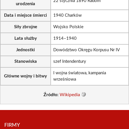
22 stycznia 1890 Radom
urodzenia
Data i miejsce śmierci
1940 Charków
Siły zbrojne
Wojsko Polskie
Lata służby
1914–1940
Jednostki
Dowództwo Okręgu Korpusu Nr IV
Stanowiska
szef Intendentury
I wojna światowa, kampania
Główne wojny i bitwy
wrześniowa
Źródło:
Wikipedia
FIRMY