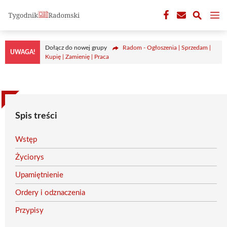
Przejdź
M
do
treści
Dołącz do nowej grupy
Radom - Ogłoszenia | Sprzedam |
UWAGA!
Kupię | Zamienię | Praca
Spis treści
Wstęp
Życiorys
Upamiętnienie
Ordery i odznaczenia
Przypisy