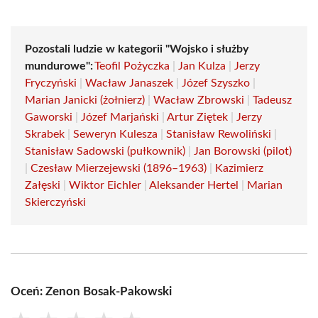
Pozostali ludzie w kategorii "Wojsko i służby
mundurowe":
Teofil Pożyczka
|
Jan Kulza
|
Jerzy
Fryczyński
|
Wacław Janaszek
|
Józef Szyszko
|
Marian Janicki (żołnierz)
|
Wacław Zbrowski
|
Tadeusz
Gaworski
|
Józef Marjański
|
Artur Ziętek
|
Jerzy
Skrabek
|
Seweryn Kulesza
|
Stanisław Rewoliński
|
Stanisław Sadowski (pułkownik)
|
Jan Borowski (pilot)
|
Czesław Mierzejewski (1896–1963)
|
Kazimierz
Załęski
|
Wiktor Eichler
|
Aleksander Hertel
|
Marian
Skierczyński
Oceń: Zenon Bosak-Pakowski