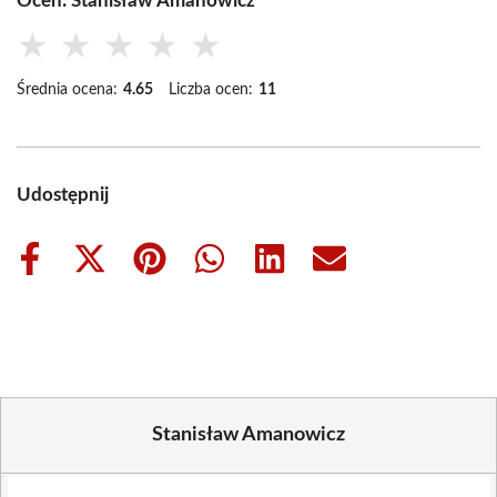
Oceń: Stanisław Amanowicz
★
★
★
★
★
Średnia ocena:
4.65
Liczba ocen:
11
Udostępnij
Share
Share
Share
Share
Share
Share
on
on
on
on
on
on
Facebook
X
Pinterest
WhatsApp
LinkedIn
Email
(Twitter)
Stanisław Amanowicz