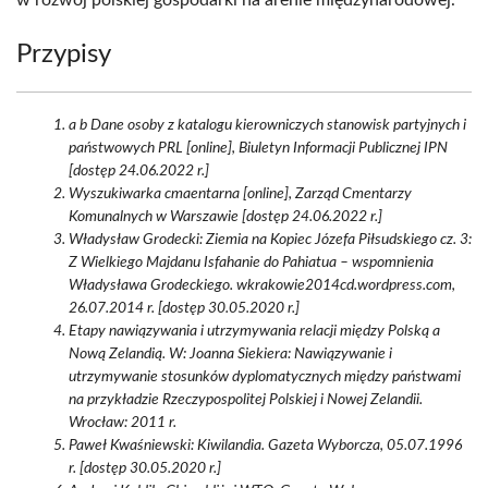
w rozwój polskiej gospodarki na arenie międzynarodowej.
Przypisy
a b Dane osoby z katalogu kierowniczych stanowisk partyjnych i
państwowych PRL [online], Biuletyn Informacji Publicznej IPN
[dostęp 24.06.2022 r.]
Wyszukiwarka cmaentarna [online], Zarząd Cmentarzy
Komunalnych w Warszawie [dostęp 24.06.2022 r.]
Władysław Grodecki: Ziemia na Kopiec Józefa Piłsudskiego cz. 3:
Z Wielkiego Majdanu Isfahanie do Pahiatua – wspomnienia
Władysława Grodeckiego. wkrakowie2014cd.wordpress.com,
26.07.2014 r. [dostęp 30.05.2020 r.]
Etapy nawiązywania i utrzymywania relacji między Polską a
Nową Zelandią. W: Joanna Siekiera: Nawiązywanie i
utrzymywanie stosunków dyplomatycznych między państwami
na przykładzie Rzeczypospolitej Polskiej i Nowej Zelandii.
Wrocław: 2011 r.
Paweł Kwaśniewski: Kiwilandia. Gazeta Wyborcza, 05.07.1996
r. [dostęp 30.05.2020 r.]