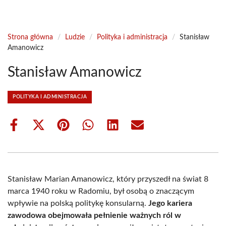
Strona główna
/
Ludzie
/
Polityka i administracja
/
Stanisław
Amanowicz
Stanisław Amanowicz
POLITYKA I ADMINISTRACJA
Share
Share
Share
Share
Share
Share
on
on
on
on
on
on
Facebook
X
Pinterest
WhatsApp
LinkedIn
Email
(Twitter)
Stanisław Marian Amanowicz, który przyszedł na świat 8
marca 1940 roku w Radomiu, był osobą o znaczącym
wpływie na polską politykę konsularną.
Jego kariera
zawodowa obejmowała pełnienie ważnych ról w