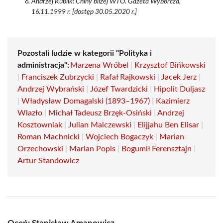
Andrzej Kublik: Chiny bliżej WTO. Gazeta Wyborcza,
16.11.1999 r. [dostęp 30.05.2020 r.]
Pozostali ludzie w kategorii "Polityka i
administracja":
Marzena Wróbel
|
Krzysztof Bińkowski
|
Franciszek Zubrzycki
|
Rafał Rajkowski
|
Jacek Jerz
|
Andrzej Wybrański
|
Józef Twardzicki
|
Hipolit Duljasz
|
Władysław Domagalski (1893–1967)
|
Kazimierz
Wlazło
|
Michał Tadeusz Brzęk-Osiński
|
Andrzej
Kosztowniak
|
Julian Malczewski
|
Elijjahu Ben Elisar
|
Roman Machnicki
|
Wojciech Bogaczyk
|
Marian
Orzechowski
|
Marian Popis
|
Bogumił Ferensztajn
|
Artur Standowicz