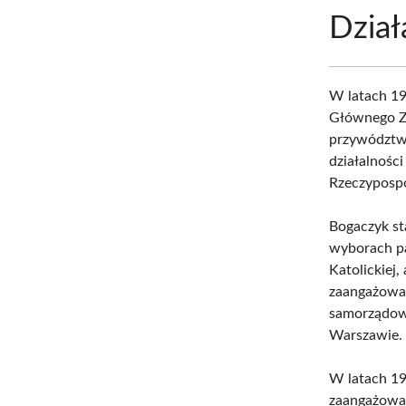
Dział
W latach 1
Głównego Zj
przywództw
działalnośc
Rzeczypospo
Bogaczyk st
wyborach pa
Katolickiej
zaangażowan
samorządowy
Warszawie.
W latach 19
zaangażowan