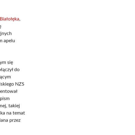
Białołęka
,
ę
yjnych
m apelu
ym się
łączył do
zącym
elskiego NZS
zentował
 pism
ej, takiej
ska na temat
dana przez