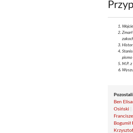
Przyp
Wojcie
Zmarł 
zakoch
Histor
Stanis
pismo 
M.P. z
Wyszu
Pozostali
Ben Elisa
Osiński
|
Francisz
Bogumił 
Krzyszto