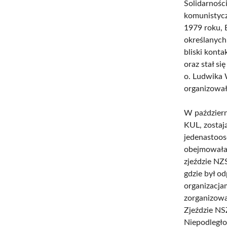
Solidarnośc
komunistyc
1979 roku, 
określanych
bliski kont
oraz stał s
o. Ludwika 
organizował
W październ
KUL, zostaj
jedenastoos
obejmowała 
zjeździe NZ
gdzie był o
organizacja
zorganizowa
Zjeździe NS
Niepodległo