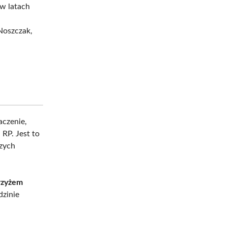
 w latach
Noszczak,
aczenie,
RP. Jest to
szych
rzyżem
dzinie