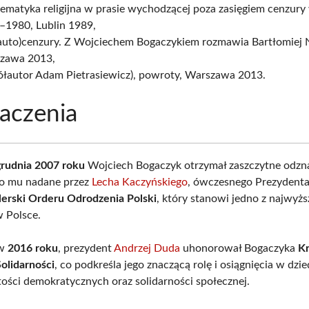
ematyka religijna w prasie wychodzącej poza zasięgiem cenzury
–1980, Lublin 1989,
(auto)cenzury. Z Wojciechem Bogaczykiem rozmawia Bartłomiej 
zawa 2013,
ółautor Adam Pietrasiewicz), powroty, Warszawa 2013.
aczenia
grudnia 2007 roku
Wojciech Bogaczyk otrzymał zaszczytne odzn
ło mu nadane przez
Lecha Kaczyńskiego
, ówczesnego Prezydenta 
erski Orderu Odrodzenia Polski
, który stanowi jedno z najwyż
 Polsce.
 w
2016 roku
, prezydent
Andrzej Duda
uhonorował Bogaczyka
K
Solidarności
, co podkreśla jego znaczącą rolę i osiągnięcia w dzie
ości demokratycznych oraz solidarności społecznej.