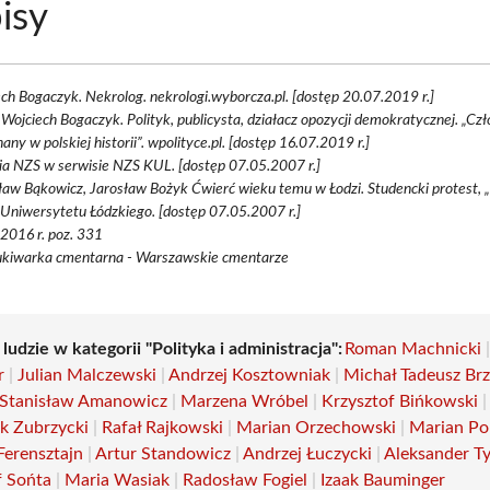
isy
ch Bogaczyk. Nekrolog. nekrologi.wyborcza.pl. [dostęp 20.07.2019 r.]
Wojciech Bogaczyk. Polityk, publicysta, działacz opozycji demokratycznej. „Cz
any w polskiej historii”. wpolityce.pl. [dostęp 16.07.2019 r.]
ia NZS w serwisie NZS KUL. [dostęp 07.05.2007 r.]
ław Bąkowicz, Jarosław Bożyk Ćwierć wieku temu w Łodzi. Studencki protest, 
Uniwersytetu Łódzkiego. [dostęp 07.05.2007 r.]
 2016 r. poz. 331
kiwarka cmentarna - Warszawskie cmentarze
 ludzie w kategorii "Polityka i administracja":
Roman Machnicki
r
|
Julian Malczewski
|
Andrzej Kosztowniak
|
Michał Tadeusz Brz
Stanisław Amanowicz
|
Marzena Wróbel
|
Krzysztof Bińkowski
|
ek Zubrzycki
|
Rafał Rajkowski
|
Marian Orzechowski
|
Marian Po
Ferensztajn
|
Artur Standowicz
|
Andrzej Łuczycki
|
Aleksander Ty
f Sońta
|
Maria Wasiak
|
Radosław Fogiel
|
Izaak Bauminger