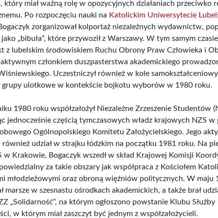
i, który miał ważną rolę w opozycyjnych działaniach przeciwko 
znemu. Po rozpoczęciu nauki na
Katolickim Uniwersytecie Lube
Bogaczyk zorganizował kolportaż niezależnych wydawnictw, pop
 jako „bibuła”, które przywoził z Warszawy. W tym samym czasie
akt z lubelskim środowiskiem Ruchu Obrony Praw Człowieka i O
ię aktywnym członkiem duszpasterstwa akademickiego prowadzo
Wiśniewskiego. Uczestniczył również w kole samokształceniowy
 grupy ulotkowe w kontekście bojkotu wyborów w 1980 roku.
iku 1980 roku współzałożył Niezależne Zrzeszenie Studentów 
ąc jednocześnie częścią tymczasowych władz krajowych NZS w 
obowego Ogólnopolskiego Komitetu Założycielskiego. Jego ak
również udział w strajku łódzkim na początku 1981 roku. Na p
S w Krakowie, Bogaczyk wszedł w skład Krajowej Komisji Koord
dpowiedzialny za takie obszary jak współpraca z Kościołem Katol
mi młodzieżowymi oraz obroną więźniów politycznych. W maju 
ł marsze w szesnastu ośrodkach akademickich, a także brał udzia
ZZ „Solidarność”, na którym ogłoszono powstanie Klubu Służby
ści, w którym miał zaszczyt być jednym z współzałożycieli.