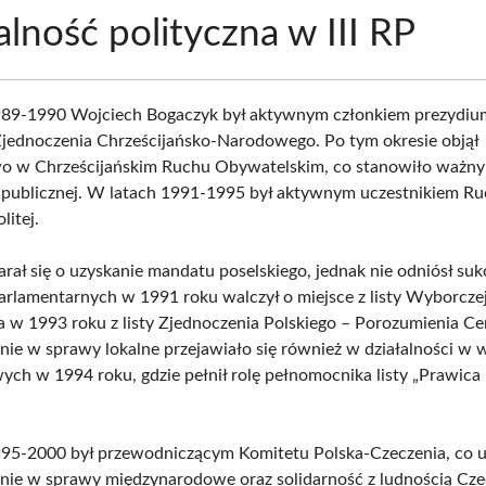
alność polityczna w III RP
989-1990 Wojciech Bogaczyk był aktywnym członkiem prezydiu
ednoczenia Chrześcijańsko-Narodowego. Po tym okresie objął
o w Chrześcijańskim Ruchu Obywatelskim, co stanowiło ważny 
i publicznej. W latach 1991-1995 był aktywnym uczestnikiem Ruc
litej.
arał się o uzyskanie mandatu poselskiego, jednak nie odniósł su
rlamentarnych w 1991 roku walczył o miejsce z listy Wyborczej
, a w 1993 roku z listy Zjednoczenia Polskiego – Porozumienia C
ie w sprawy lokalne przejawiało się również w działalności w
ch w 1994 roku, gdzie pełnił rolę pełnomocnika listy „Prawic
95-2000 był przewodniczącym Komitetu Polska-Czeczenia, co u
ie w sprawy międzynarodowe oraz solidarność z ludnością Cze