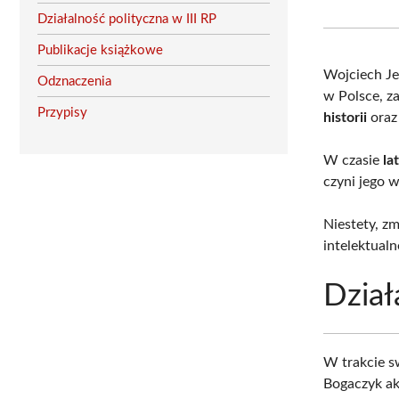
Działalność polityczna w III RP
Publikacje książkowe
Wojciech Je
Odznaczenia
w Polsce, za
Przypisy
historii
ora
W czasie
la
czyni jego 
Niestety, z
intelektualn
Dział
W trakcie s
Bogaczyk a