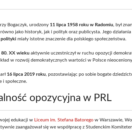
Facebook
X
Pinterest
What
(Twitter)
rzy Bogaczyk, urodzony
11 lipca 1958 roku w Radomiu
, był zna
równo jako historyk, jak i polityk oraz publicysta. Jego działania
z
polityki
miały istotne znaczenie dla polskiego społeczeństwa.
t 80. XX wieku
aktywnie uczestniczył w ruchu opozycji demokrat
wkład w rozwój demokratycznych wartości w Polsce nieocenion
marł
16 lipca 2019 roku
, pozostawiając po sobie bogate dziedzic
e i społeczne.
alność opozycyjna w PRL
wojej edukacji w
Liceum im. Stefana Batorego
w Warszawie, Wo
ktywnie zaangażował się we współpracę z Studenckim Komitete