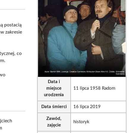
sApp
LinkedIn
Email
ną postacią
 w zakresie
ycznej, co
ym.
two
Data i
miejsce
11 lipca 1958 Radom
urodzenia
Data śmierci
16 lipca 2019
Zawód,
jciech
historyk
zajęcie
m