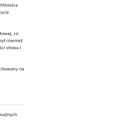
 Ministra
życie
dowej, co
był również
ci słowa i
pochowany na
 ważnych