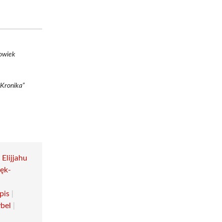
łowiek
„Kronika”
|
Elijjahu
ęk-
pis
|
bel
|