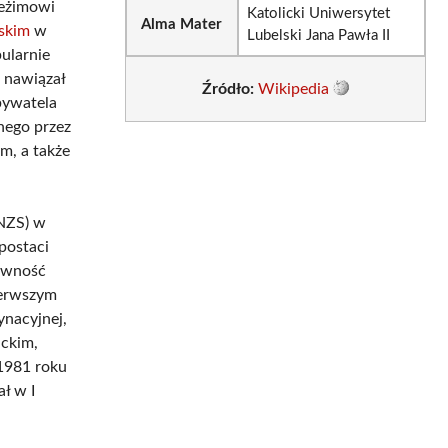
reżimowi
Katolicki Uniwersytet
Alma Mater
lskim
w
Lubelski Jana Pawła II
ularnie
 nawiązał
Źródło:
Wikipedia
bywatela
nego przez
m, a także
(NZS) w
postaci
tywność
ierwszym
ynacyjnej,
ickim,
1981 roku
ł w I