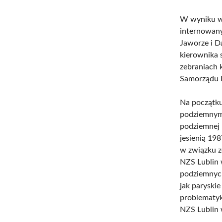
W wyniku w
internowany
Jaworze i D
kierownika 
zebraniach 
Samorządu 
Na początku
podziemnym
podziemnej 
jesienią 19
w związku z
NZS Lublin 
podziemnych:
jak paryskie
problematyk
NZS Lublin 