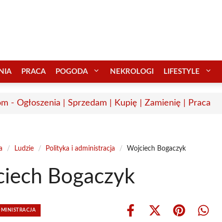
NIA
PRACA
POGODA
NEKROLOGI
LIFESTYLE
m - Ogłoszenia | Sprzedam | Kupię | Zamienię | Praca
a
/
Ludzie
/
Polityka i administracja
/
Wojciech Bogaczyk
iech Bogaczyk
DMINISTRACJA
Share
Share
Share
Shar
on
on
on
on