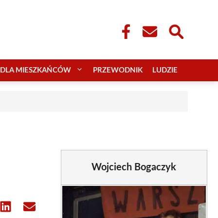
DLA MIESZKAŃCÓW
PRZEWODNIK
LUDZIE
Wojciech Bogaczyk
e
Share
Share
on
on