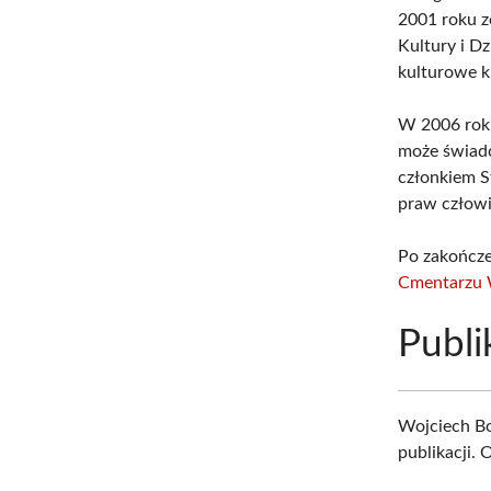
2001 roku z
Kultury i D
kulturowe k
W 2006 roku
może świadc
członkiem S
praw człowi
Po zakończe
Cmentarzu 
Publi
Wojciech Bo
publikacji. 