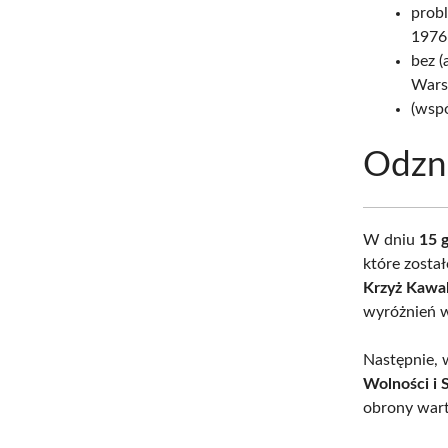
probl
1976
bez 
Wars
(wsp
Odzn
W dniu
15 
które zosta
Krzyż Kawal
wyróżnień w
Następnie,
Wolności i 
obrony wart