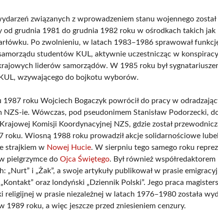
ydarzeń związanych z wprowadzeniem stanu wojennego został
 od grudnia 1981 do grudnia 1982 roku w ośrodkach takich jak
arłówku. Po zwolnieniu, w latach 1983–1986 sprawował funkcj
samorządu studentów KUL, aktywnie uczestnicząc w konspirac
krajowych liderów samorządów. W 1985 roku był sygnatariusze
KUL, wzywającego do bojkotu wyborów.
 1987 roku Wojciech Bogaczyk powrócił do pracy w odradzając
 NZS-ie. Wówczas, pod pseudonimem Stanisław Podorzecki, do
Krajowej Komisji Koordynacyjnej NZS, gdzie został przewodnic
87 roku. Wiosną 1988 roku prowadził akcje solidarnościowe lub
e strajkiem w
Nowej Hucie
. W sierpniu tego samego roku repre
w pielgrzymce do
Ojca Świętego
. Był również współredaktorem
 „Nurt” i „Żak”, a swoje artykuły publikował w prasie emigracyjn
 „Kontakt” oraz londyński „Dziennik Polski”. Jego praca magister
i religijnej w prasie niezależnej w latach 1976–1980 została wy
w 1989 roku, a więc jeszcze przed zniesieniem cenzury.