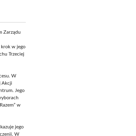
m Zarządu
krok w jego
hu Trzeciej
kcesu. W
 Akcji
entrum. Jego
 wyborach
a Razem” w
kazuje jego
czenii. W