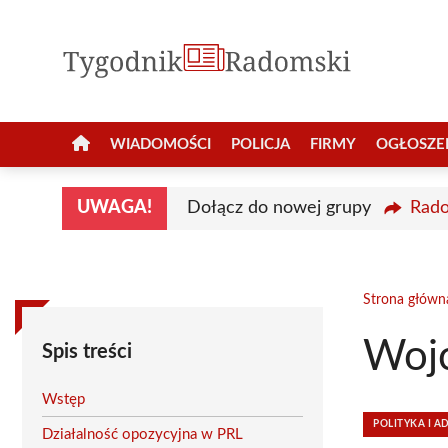
Przejdź
do
treści
WIADOMOŚCI
POLICJA
FIRMY
OGŁOSZE
UWAGA!
Dołącz do nowej grupy
Rado
Strona główn
Wojc
Spis treści
Wstęp
POLITYKA I A
Działalność opozycyjna w PRL