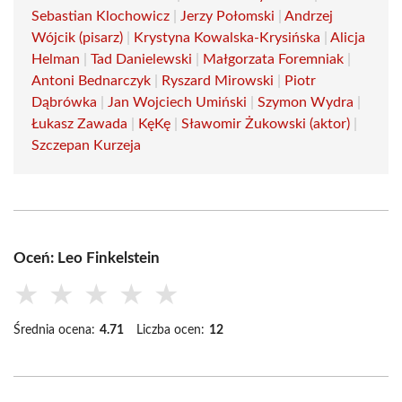
Sebastian Klochowicz
|
Jerzy Połomski
|
Andrzej
Wójcik (pisarz)
|
Krystyna Kowalska-Krysińska
|
Alicja
Helman
|
Tad Danielewski
|
Małgorzata Foremniak
|
Antoni Bednarczyk
|
Ryszard Mirowski
|
Piotr
Dąbrówka
|
Jan Wojciech Umiński
|
Szymon Wydra
|
Łukasz Zawada
|
KęKę
|
Sławomir Żukowski (aktor)
|
Szczepan Kurzeja
Oceń: Leo Finkelstein
★
★
★
★
★
Średnia ocena:
4.71
Liczba ocen:
12