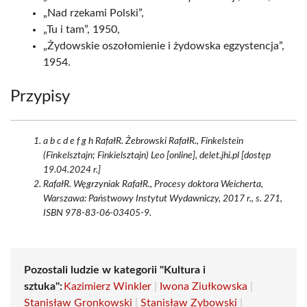
„Nad rzekami Polski”,
„Tu i tam”, 1950,
„Żydowskie oszołomienie i żydowska egzystencja”,
1954.
Przypisy
a b c d e f g h RafałR. Żebrowski RafałR., Finkelstein
(Finkelsztajn; Finkielsztajn) Leo [online], delet.jhi.pl [dostęp
19.04.2024 r.]
RafałR. Węgrzyniak RafałR., Procesy doktora Weicherta,
Warszawa: Państwowy Instytut Wydawniczy, 2017 r., s. 271,
ISBN 978-83-06-03405-9.
Pozostali ludzie w kategorii "Kultura i
sztuka":
Kazimierz Winkler
|
Iwona Ziułkowska
|
Stanisław Gronkowski
|
Stanisław Zybowski
|