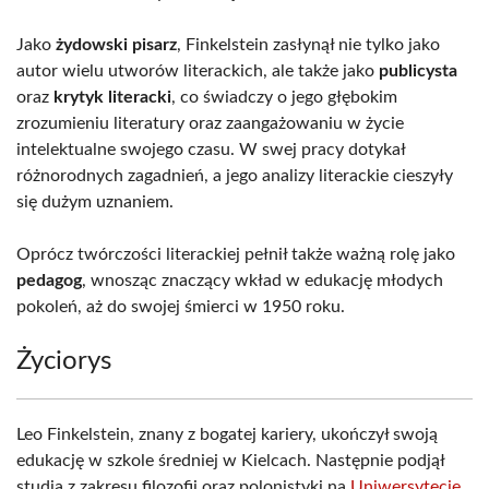
Jako
żydowski pisarz
, Finkelstein zasłynął nie tylko jako
autor wielu utworów literackich, ale także jako
publicysta
oraz
krytyk literacki
, co świadczy o jego głębokim
zrozumieniu literatury oraz zaangażowaniu w życie
intelektualne swojego czasu. W swej pracy dotykał
różnorodnych zagadnień, a jego analizy literackie cieszyły
się dużym uznaniem.
Oprócz twórczości literackiej pełnił także ważną rolę jako
pedagog
, wnosząc znaczący wkład w edukację młodych
pokoleń, aż do swojej śmierci w 1950 roku.
Życiorys
Leo Finkelstein, znany z bogatej kariery, ukończył swoją
edukację w szkole średniej w Kielcach. Następnie podjął
studia z zakresu filozofii oraz polonistyki na
Uniwersytecie