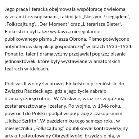
Jego praca literacka obejmowała współpracę z wieloma
gazetami i czasopismami, takimi jak „Naszym Przeglądem”,
„Folkscajtung”, „Der Moment” oraz „Literarisze Bleter”.
Finkelstein był także wydawcą nieregularnie
publikowanego pisma „Nasza Obrona. Pismo poświęcone
antyhitlerowskiej akcji gospodarczej” w latach 1933–1934.
Ponadto, talent dramatyczny przejawiał poprzez pisanie
jednoaktówek, które były wystawiane w amatorskich
teatrach w Kielcach.
Podczas II wojny światowej Finkelstein przeniósł się do
Związku Radzieckiego, gdzie jego życie nabrało
dramatycznego obrót. W Moskwie, wraz ze swoją żoną,
został aresztowany i zesłany. Po wojnie, w 1946 roku,
powrócił do Polski i podjął współpracę z czasopismem
„Jidisze Szriftn”. W październiku tego samego roku, w
miesięczniku „Folkscajtung” opublikował kontrowersyjny
artykuł zatytułowany Obrzydliwość, brzydź się nią, w