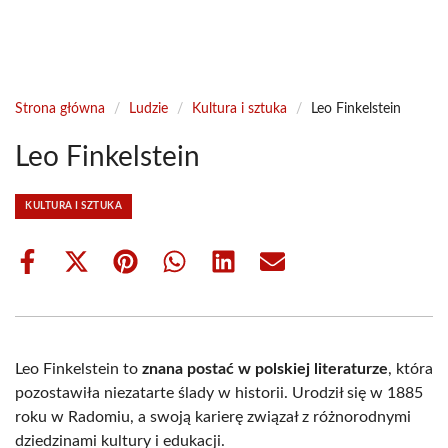
Strona główna
/
Ludzie
/
Kultura i sztuka
/
Leo Finkelstein
Leo Finkelstein
KULTURA I SZTUKA
Share
Share
Share
Share
Share
Share
on
on
on
on
on
on
Facebook
X
Pinterest
WhatsApp
LinkedIn
Email
(Twitter)
Leo Finkelstein to
znana postać w polskiej literaturze
, która
pozostawiła niezatarte ślady w historii. Urodził się w 1885
roku w Radomiu, a swoją karierę związał z różnorodnymi
dziedzinami kultury i edukacji.