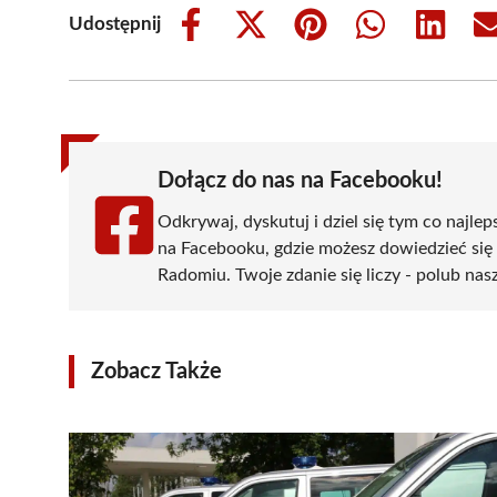
Udostępnij
Share
Share
Share
Share
Share
on
on
on
on
on
Facebook
X
Pinterest
WhatsApp
LinkedIn
(Twitter)
Dołącz do nas na Facebooku!
Odkrywaj, dyskutuj i dziel się tym co najlep
na Facebooku, gdzie możesz dowiedzieć się
Radomiu. Twoje zdanie się liczy - polub nasz
Zobacz Także