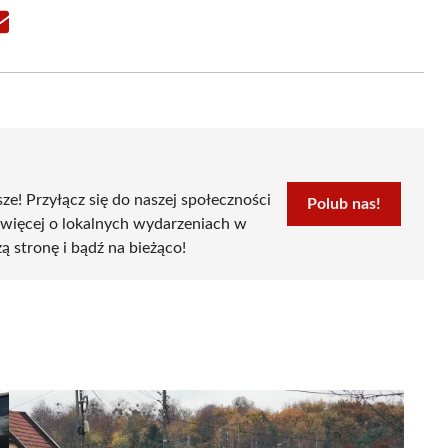
Share
on
Email
sze! Przyłącz się do naszej społeczności
Polub nas!
 więcej o lokalnych wydarzeniach w
ą stronę i bądź na bieżąco!