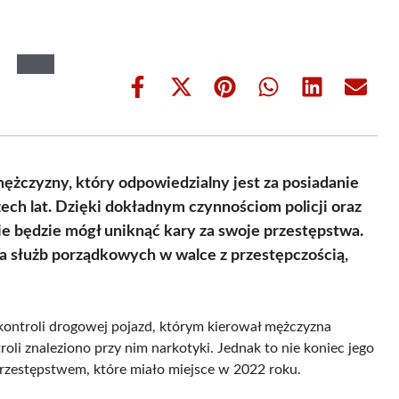
Share
Share
Share
Share
Share
Share
on
on
on
on
on
on
Facebook
X
Pinterest
WhatsApp
LinkedIn
Email
(Twitter)
ężczyzny, który odpowiedzialny jest za posiadanie
zech lat. Dzięki dokładnym czynnościom policji oraz
ie będzie mógł uniknąć kary za swoje przestępstwa.
ia służb porządkowych w walce z przestępczością,
 kontroli drogowej pojazd, którym kierował mężczyzna
oli znaleziono przy nim narkotyki. Jednak to nie koniec jego
rzestępstwem, które miało miejsce w 2022 roku.