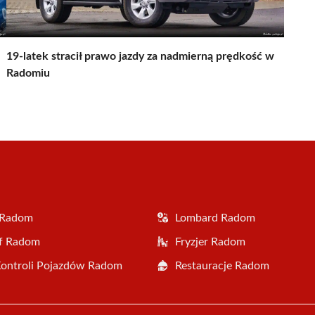
19-latek stracił prawo jazdy za nadmierną prędkość w
Radomiu
 Radom
Lombard Radom
af Radom
Fryzjer Radom
Kontroli Pojazdów Radom
Restauracje Radom