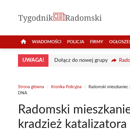
Przejdź
do
treści
WIADOMOŚCI
POLICJA
FIRMY
OGŁOSZE
UWAGA!
Dołącz do nowej grupy
Rado
Strona główna
/
Kronika Policyjna
/
Radomski mieszkaniec z
DNA
Radomski mieszkanie
kradzież katalizatora