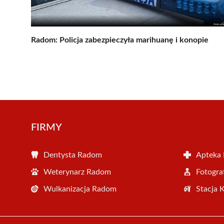
Radom: Policja zabezpieczyła marihuanę i konopie
FIRMY
Dentysta Radom
Apteka
Weterynarz Radom
Fotogr
Wulkanizacja Radom
Stacja 