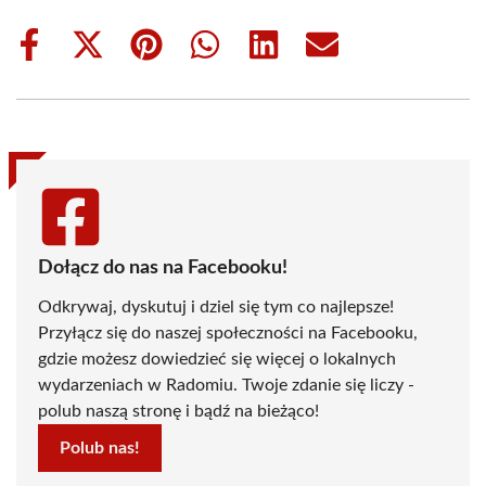
Share
Share
Share
Share
Share
Share
on
on
on
on
on
on
Facebook
X
Pinterest
WhatsApp
LinkedIn
Email
(Twitter)
Dołącz do nas na Facebooku!
Odkrywaj, dyskutuj i dziel się tym co najlepsze!
Przyłącz się do naszej społeczności na Facebooku,
gdzie możesz dowiedzieć się więcej o lokalnych
wydarzeniach w Radomiu. Twoje zdanie się liczy -
polub naszą stronę i bądź na bieżąco!
Polub nas!