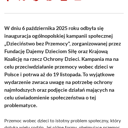
on
on
on
on
on
on
Facebook
X
Pinterest
WhatsApp
LinkedIn
Email
(Twitter)
W dniu 6 października 2025 roku odbyła się
inauguracja ogólnopolskiej kampanii społecznej
„Dzieciństwo bez Przemocy”, zorganizowanej przez
Fundację Dajemy Dzieciom Siłę oraz Krajową
Koalicję na rzecz Ochrony Dzieci. Kampania ma na
celu przeciwdziałanie przemocy wobec dzieci w
Polsce i potrwa aż do 19 listopada. To wyjątkowe
wydarzenie zwraca uwagę na potrzebę ochrony
najmłodszych oraz podjęcie działań mających na
celu uświadomienie społeczeństwa o tej
problematyce.
Przemoc wobec dzieci to istotny problem społeczny, który
dotyka wielu rodzin. Jej różne formy, obejmujące przemoc