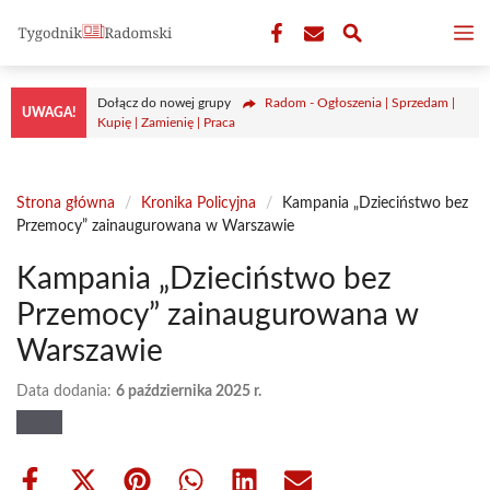
Przejdź
M
do
treści
Dołącz do nowej grupy
Radom - Ogłoszenia | Sprzedam |
UWAGA!
Kupię | Zamienię | Praca
Strona główna
/
Kronika Policyjna
/
Kampania „Dzieciństwo bez
Przemocy” zainaugurowana w Warszawie
Kampania „Dzieciństwo bez
Przemocy” zainaugurowana w
Warszawie
Data dodania:
6 października 2025 r.
Share
Share
Share
Share
Share
Share