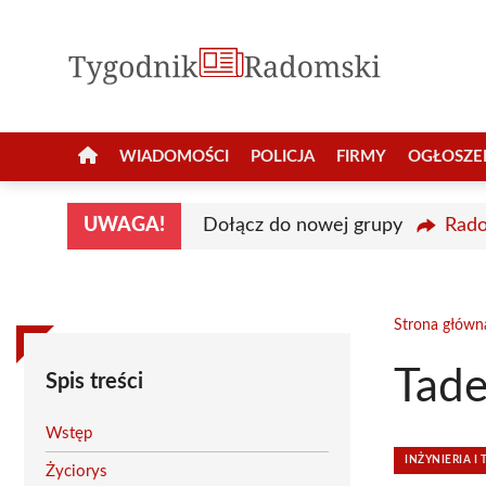
Przejdź
do
treści
WIADOMOŚCI
POLICJA
FIRMY
OGŁOSZE
UWAGA!
Dołącz do nowej grupy
Rado
Strona główn
Tade
Spis treści
Wstęp
INŻYNIERIA I
Życiorys