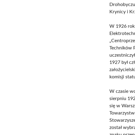
Drohobyczu,
Krynicy i 
W 1926 roku
Elektrotech
„Centroprze
Techników P
uczestniczy
1927 był cz
założyciels
komisji stat
W czasie wo
sierpniu 19
się w Warsz
Towarzystwa
Stowarzysze
został wybr
znaku przep