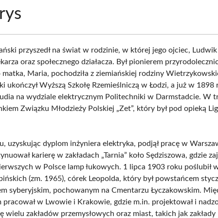
rys
ński przyszedł na świat w rodzinie, w której jego ojciec, Ludwik
lekarza oraz społecznego działacza. Był pionierem przyrodoleczn
o matka, Maria, pochodziła z ziemiańskiej rodziny Wietrzykowsk
ki ukończył Wyższą Szkołę Rzemieślniczą w Łodzi, a już w 1898 
tudia na wydziale elektrycznym Politechniki w Darmstadcie. W t
onkiem Związku Młodzieży Polskiej „Zet”, który był pod opieką Lig
, uzyskując dyplom inżyniera elektryka, podjął pracę w Warszaw
tynuował karierę w zakładach „Tarnia” koło Sędziszowa, gdzie za
ierwszych w Polsce lamp łukowych. 1 lipca 1903 roku poślubił
pińskich (zm. 1965), córek Leopolda, który był powstańcem sty
iem syberyjskim, pochowanym na Cmentarzu Łyczakowskim. Mię
 pracował w Lwowie i Krakowie, gdzie m.in. projektował i nadz
cję wielu zakładów przemysłowych oraz miast, takich jak zakład