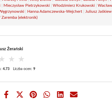
i
|
Mieczysław Pietrzykowski
|
Włodzimierz Krukowski
|
Wacław
Węgrzynowski
|
Hanna Adamczewska-Wejchert
|
Juliusz Jaśkiew
 Zaremba (elektronik)
usz Żerański
★
★
★
:
4.73
Liczba ocen:
9
Share
Share
Share
Share
Share
Share
on
on
on
on
on
on
Facebook
X
Pinterest
WhatsApp
LinkedIn
Email
(Twitter)