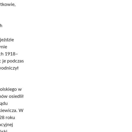
tkowie,
ch
jeździe
wnie
ach 1918–
 je podczas
wodniczył
polskiego w
nów osiedlił
ządu
kiewicza. W
928 roku
acyjnej
ński