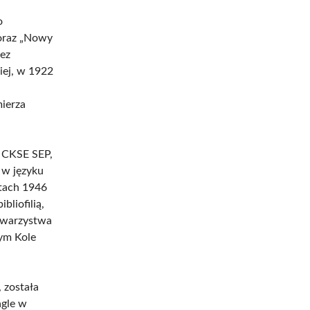
o
 oraz „Nowy
zez
iej, w 1922
mierza
ą CKSE SEP,
 w języku
atach 1946
bliofilią,
owarzystwa
nym Kole
 została
agle w