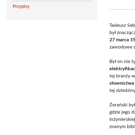
Przypisy
Tadeusz Seb
był znaczącą
27 marca 1
zawodowe or
Był on nie t
elektryfikac
tej branży 
słownictwa
tej dziedziny
Żerański by
gdzie jego d
inżynierskie
znanym bibl