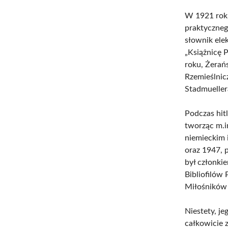
W 1921 roku
praktyczneg
słownik ele
„Książnicę 
roku, Żerań
Rzemieślnicz
Stadmueller
Podczas hit
tworząc m.i
niemieckim 
oraz 1947, p
był członki
Bibliofilów
Miłośników 
Niestety, j
całkowicie 