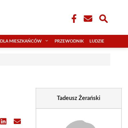
DLA MIESZKAŃCÓW
PRZEWODNIK
LUDZIE
Tadeusz Żerański
e
Share
Share
on
on