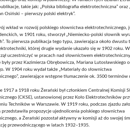
blikacje, takie jak: „Polska bibliografia elektrotechniczna” oraz
 Osiński – pierwszy polski elektryk”.
j wkład w rozwój polskiego słownictwa elektrotechnicznego, 
denckich, w 1901 roku, stworzył „Niemiecko-polski słownik wy
h”. To pierwsza publikacja tego typu, zawierająca około dwustu
lektrotechniki, której drugie wydanie ukazało się w 1902 roku. 
czął uczestniczyć w pracach nad słownictwem elektrotechniczny
były przez Kazimierza Obrębowicza, Mariana Lutosławskiego o
o. W 1904 roku wydał także „Materiały do słownictwa
nicznego”, zawierające wstępne tłumaczenie ok. 3500 terminów 
e 1917 a 1918 roku Żerański był członkiem Centralnej Komisji 
nicznego (CKSE), ustanowionej przez Koło Elektrotechników prz
niu Techników w Warszawie. W 1919 roku, podczas zjazdu zało
a przedstawiła propozycje ujednolicenia polskiego słownictwa
nicznego, a Żerański pozostał aktywny w komisji aż do swojej śmi
kcję przewodniczącego w latach 1932–1935.