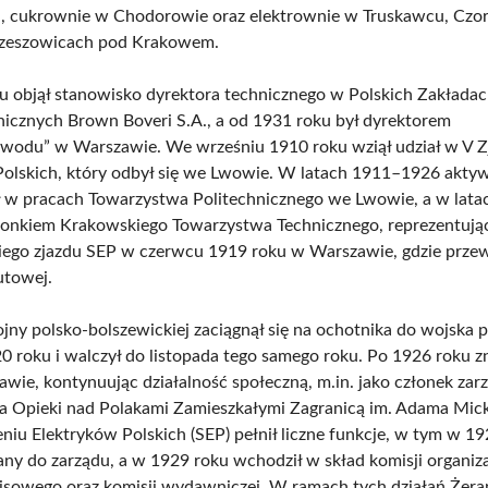
 cukrownie w Chodorowie oraz elektrownie w Truskawcu, Czor
Krzeszowicach pod Krakowem.
 objął stanowisko dyrektora technicznego w Polskich Zakłada
nicznych Brown Boveri S.A., a od 1931 roku był dyrektorem
wodu” w Warszawie. We wrześniu 1910 roku wziął udział w V Z
olskich, który odbył się we Lwowie. W latach 1911–1926 akty
ł w pracach Towarzystwa Politechnicznego we Lwowie, a w lat
łonkiem Krakowskiego Towarzystwa Technicznego, reprezentując
kiego zjazdu SEP w czerwcu 1919 roku w Warszawie, gdzie prze
utowej.
jny polsko-bolszewickiej zaciągnął się na ochotnika do wojska 
20 roku i walczył do listopada tego samego roku. Po 1926 roku z
awie, kontynuując działalność społeczną, m.in. jako członek zar
 Opieki nad Polakami Zamieszkałymi Zagranicą im. Adama Mic
niu Elektryków Polskich (SEP) pełnił liczne funkcje, w tym w 1
any do zarządu, a w 1929 roku wchodził w skład komisji organiz
isowego oraz komisji wydawniczej. W ramach tych działań Żera