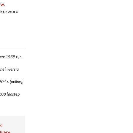
Św.
ie czworo
a: 1939 r., s.
ine], wersja
4 r. [online],
108 [dostęp
ki
ilary