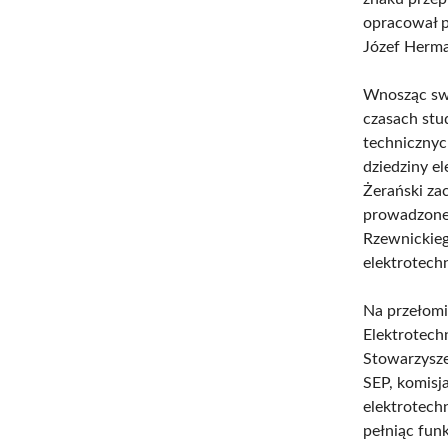
opracował pu
Józef Herman
Wnosząc swó
czasach stu
technicznyc
dziedziny e
Żerański za
prowadzone 
Rzewnickieg
elektrotech
Na przełomi
Elektrotech
Stowarzysze
SEP, komisj
elektrotech
pełniąc fun