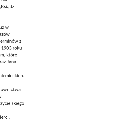
 „Ksiądz
już w
razów
 terminów z
W 1903 roku
m, które
raz Jana
niemieckich.
Słownictwa
y
życielskiego
erci,