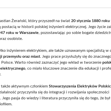
Facebook
X
Pinterest
What
(Twitter)
astian Żerański, który przyszedł na świat
20 stycznia 1880 rok
 postacią w historii polskiej inżynierii elektrycznej. Jego życie z
947 roku w Warszawie
, pozostawiając po sobie bogate dziedzic
az osobiste.
ylko inżynierem elektrykiem, ale także uznawanym specjalistą w 
ji przemysłu oraz miast
. Jego prace przysłużyły się do znaczneg
w Polsce. Warto również zaznaczyć jego wkład w tworzenie
pols
 elektrycznego
, co miało kluczowe znaczenie dla edukacji i profe
.
ł także aktywnym członkiem
Stowarzyszenia Elektryków Polskic
ziałalność przyczyniła się do integracji i rozwijania społeczności
j. Jego pasja do wiedzy i literatura przyczyniła się do tego, że by
iofilem.