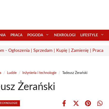
NIA
PRACA
POGODA
NEKROLOGI
LIFESTYLE
m - Ogłoszenia | Sprzedam | Kupię | Zamienię | Praca
a
/
Ludzie
/
Inżynieria i technologie
/
Tadeusz Żerański
usz Żerański
 TECHNOLOGIE
Share
Share
Share
Shar
on
on
on
on