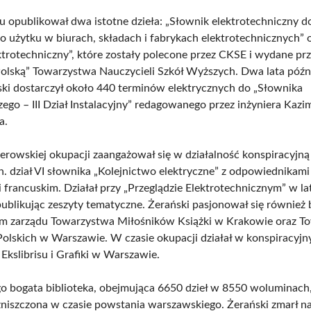
 opublikował dwa istotne dzieła: „Słownik elektrotechniczny d
o użytku w biurach, składach i fabrykach elektrotechnicznych”
ktrotechniczny”, które zostały polecone przez CKSE i wydane pr
Polską” Towarzystwa Nauczycieli Szkół Wyższych. Dwa lata późn
ski dostarczył około 440 terminów elektrycznych do „Słownika
ego – III Dział Instalacyjny” redagowanego przez inżyniera Kazi
a.
lerowskiej okupacji zaangażował się w działalność konspiracyjn
n. dział VI słownika „Kolejnictwo elektryczne” z odpowiednikami
i francuskim. Działał przy „Przeglądzie Elektrotechnicznym” w l
ublikując zeszyty tematyczne. Żerański pasjonował się również bi
em zarządu Towarzystwa Miłośników Książki w Krakowie oraz T
 Polskich w Warszawie. W czasie okupacji działał w konspiracyj
Ekslibrisu i Grafiki w Warszawie.
ego bogata biblioteka, obejmująca 6650 dzieł w 8550 woluminach,
zniszczona w czasie powstania warszawskiego. Żerański zmarł n