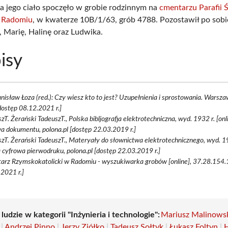
a jego ciało spoczęło w grobie rodzinnym na
cmentarzu Parafii 
 Radomiu
, w kwaterze 10B/1/63, grób 4788. Pozostawił po sob
ę, Marię, Halinę oraz Ludwika.
isy
anisław Łoza (red.): Czy wiesz kto to jest? Uzupełnienia i sprostowania. Warszaw
dostęp 08.12.2021 r.]
zT. Żerański TadeuszT., Polska bibljografja elektrotechniczna, wyd. 1932 r. [onl
a dokumentu, polona.pl [dostęp 22.03.2019 r.]
zT. Żerański TadeuszT., Materyały do słownictwa elektrotechnicznego, wyd. 190
 cyfrowa pierwodruku, polona.pl [dostęp 22.03.2019 r.]
arz Rzymskokatolicki w Radomiu - wyszukiwarka grobów [online], 37.28.154.
2021 r.]
 ludzie w kategorii "Inżynieria i technologie":
Mariusz Malinows
|
Andrzej Pinno
|
Jerzy Ziółko
|
Tadeusz Sołtyk
|
Łukasz Foltyn
|
H