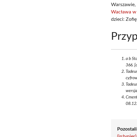
Warszawie, 
Wacława w
dzieci: Zofi
Przyp
a b St
366. [
Tadeus
cyfrow
Tadeus
wersja
Cment
08.12.
Pozostali
(inżynier)