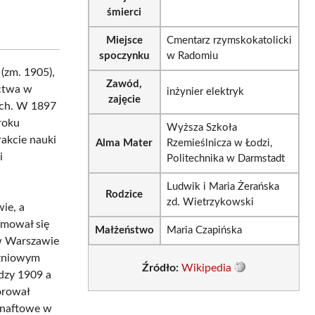
śmierci
Miejsce
Cmentarz rzymskokatolicki
spoczynku
w Radomiu
 (zm. 1905),
Zawód,
ictwa w
inżynier elektryk
zajęcie
ich. W 1897
roku
Wyższa Szkoła
rakcie nauki
Alma Mater
Rzemieślnicza w Łodzi,
i
Politechnika w Darmstadt
Ludwik i Maria Żerańska
Rodzice
zd. Wietrzykowski
ie, a
jmował się
Małżeństwo
Maria Czapińska
 w Warszawie
czniowym
Źródło:
Wikipedia
dzy 1909 a
orował
y naftowe w