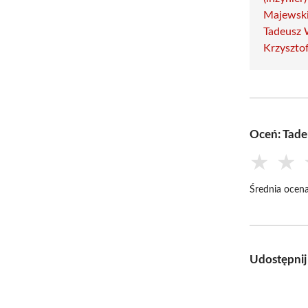
Majewsk
Tadeusz 
Krzysztof
Oceń: Tade
★
★
Średnia ocena
Udostępnij