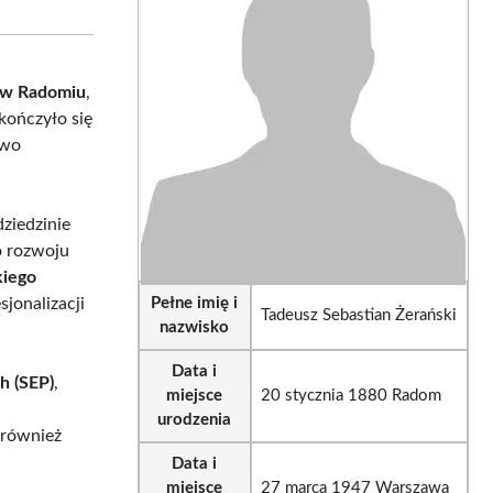
sApp
LinkedIn
Email
u w Radomiu
,
akończyło się
two
dziedzinie
o rozwoju
kiego
sjonalizacji
Pełne imię i
Tadeusz Sebastian Żerański
nazwisko
Data i
h (SEP)
,
miejsce
20 stycznia 1880 Radom
urodzenia
ł również
Data i
miejsce
27 marca 1947 Warszawa