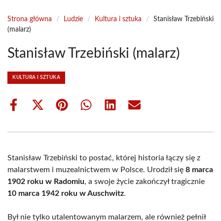
Strona główna
/
Ludzie
/
Kultura i sztuka
/
Stanisław Trzebiński
(malarz)
Stanisław Trzebiński (malarz)
KULTURA I SZTUKA
Share
Share
Share
Share
Share
Share
on
on
on
on
on
on
Facebook
X
Pinterest
WhatsApp
LinkedIn
Email
(Twitter)
Stanisław Trzebiński to postać, której historia łączy się z
malarstwem i muzealnictwem w Polsce. Urodził się
8 marca
1902 roku w Radomiu
, a swoje życie zakończył tragicznie
10 marca 1942 roku w Auschwitz
.
Był nie tylko utalentowanym malarzem, ale również pełnił