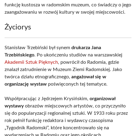
funkcję kustosza w radomskim muzeum, co świadczy o jego
zaangażowaniu w rozwój kultury w swojej miejscowości.
Życiorys
Stanisław Trzebiński był synem
drukarza Jana
Trzebińskiego
. Po ukończeniu studiów na warszawskiej
Akademii Sztuk Pięknych
, powrócił do Radomia, gdzie
znalazł zatrudnienie w Muzeum Ziemi Radomskiej. Jako
twórca działu etnograficznego,
angażował się w
organizację wystaw
poświęconych tej tematyce.
Współpracując z Jędrzejem Krysińskim,
organizował
wystawy
obrazów miejscowych artystów, co przyczyniło
się do popularyzacji regionalnej sztuki. W 1933 roku przez
rok pełnił funkcję redaktora i wydawcy czasopisma
„Tygodnik Radomski”, które koncentrowało się na
wydarzeniach w Radomiu oraz jego okolicach.