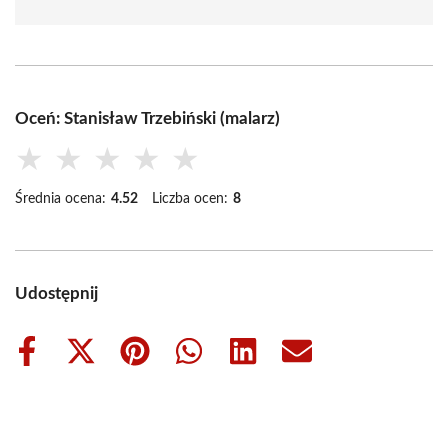
Oceń: Stanisław Trzebiński (malarz)
★
★
★
★
★
Średnia ocena:
4.52
Liczba ocen:
8
Udostępnij
Share
Share
Share
Share
Share
Share
on
on
on
on
on
on
Facebook
X
Pinterest
WhatsApp
LinkedIn
Email
(Twitter)