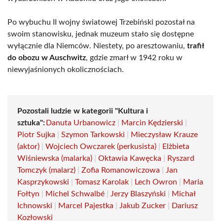
Po wybuchu II wojny światowej Trzebiński pozostał na
swoim stanowisku, jednak muzeum stało się dostępne
wyłącznie dla Niemców. Niestety, po aresztowaniu,
trafił
do obozu w Auschwitz
, gdzie zmarł w 1942 roku w
niewyjaśnionych okolicznościach.
Pozostali ludzie w kategorii "Kultura i
sztuka":
Danuta Urbanowicz
|
Marcin Kędzierski
|
Piotr Sujka
|
Szymon Tarkowski
|
Mieczysław Krauze
(aktor)
|
Wojciech Owczarek (perkusista)
|
Elżbieta
Wiśniewska (malarka)
|
Oktawia Kawęcka
|
Ryszard
Tomczyk (malarz)
|
Zofia Romanowiczowa
|
Jan
Kasprzykowski
|
Tomasz Karolak
|
Lech Owron
|
Maria
Fołtyn
|
Michel Schwalbé
|
Jerzy Blaszyński
|
Michał
Ichnowski
|
Marcel Pajestka
|
Jakub Zucker
|
Dariusz
Kozłowski