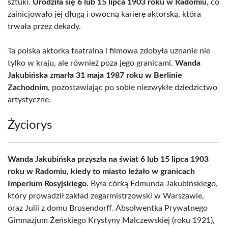
sztuki.
Urodziła się 6 lub 15 lipca 1903 roku w Radomiu
, co
zainicjowało jej długą i owocną karierę aktorską, która
trwała przez dekady.
Ta polska aktorka teatralna i filmowa zdobyła uznanie nie
tylko w kraju, ale również poza jego granicami.
Wanda
Jakubińska zmarła 31 maja 1987 roku w Berlinie
Zachodnim
, pozostawiając po sobie niezwykłe dziedzictwo
artystyczne.
Życiorys
Wanda Jakubińska przyszła na świat 6 lub 15 lipca 1903
roku w Radomiu, kiedy to miasto leżało w granicach
Imperium Rosyjskiego.
Była córką Edmunda Jakubińskiego,
który prowadził zakład zegarmistrzowski w Warszawie,
oraz Julii z domu Brusendorff. Absolwentka Prywatnego
Gimnazjum Żeńskiego Krystyny Malczewskiej (roku 1921),