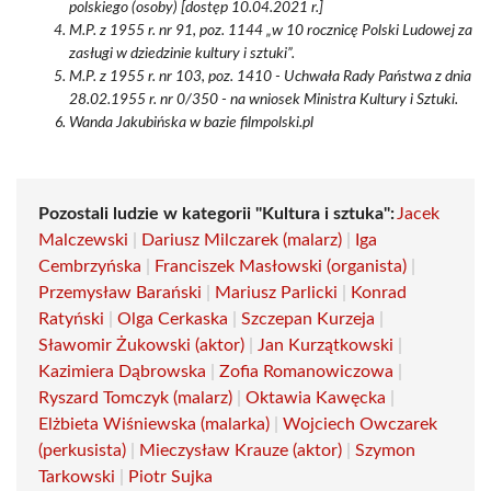
polskiego (osoby) [dostęp 10.04.2021 r.]
M.P. z 1955 r. nr 91, poz. 1144 „w 10 rocznicę Polski Ludowej za
zasługi w dziedzinie kultury i sztuki”.
M.P. z 1955 r. nr 103, poz. 1410 - Uchwała Rady Państwa z dnia
28.02.1955 r. nr 0/350 - na wniosek Ministra Kultury i Sztuki.
Wanda Jakubińska w bazie filmpolski.pl
Pozostali ludzie w kategorii "Kultura i sztuka":
Jacek
Malczewski
|
Dariusz Milczarek (malarz)
|
Iga
Cembrzyńska
|
Franciszek Masłowski (organista)
|
Przemysław Barański
|
Mariusz Parlicki
|
Konrad
Ratyński
|
Olga Cerkaska
|
Szczepan Kurzeja
|
Sławomir Żukowski (aktor)
|
Jan Kurzątkowski
|
Kazimiera Dąbrowska
|
Zofia Romanowiczowa
|
Ryszard Tomczyk (malarz)
|
Oktawia Kawęcka
|
Elżbieta Wiśniewska (malarka)
|
Wojciech Owczarek
(perkusista)
|
Mieczysław Krauze (aktor)
|
Szymon
Tarkowski
|
Piotr Sujka