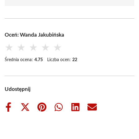
Oceń: Wanda Jakubińska
★
★
★
★
★
Średnia ocena:
4.75
Liczba ocen:
22
Udostępnij
Share
Share
Share
Share
Share
Share
on
on
on
on
on
on
Facebook
X
Pinterest
WhatsApp
LinkedIn
Email
(Twitter)