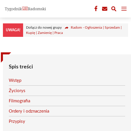
Przejdź
M
do
treści
Dołącz do nowej grupy
Radom - Ogłoszenia | Sprzedam |
UWAGA!
Kupię | Zamienię | Praca
Spis treści
Wstęp
Życiorys
Filmografia
Ordery i odznaczenia
Przypisy