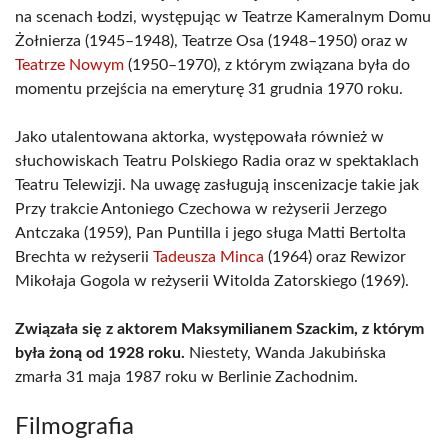
na scenach Łodzi, występując w Teatrze Kameralnym Domu
Żołnierza (1945–1948), Teatrze Osa (1948–1950) oraz w
Teatrze Nowym
(1950–1970), z którym związana była do
momentu przejścia na emeryturę 31 grudnia 1970 roku.
Jako utalentowana aktorka, występowała również w
słuchowiskach Teatru Polskiego Radia oraz w spektaklach
Teatru Telewizji. Na uwagę zasługują inscenizacje takie jak
Przy trakcie Antoniego Czechowa w reżyserii Jerzego
Antczaka (1959), Pan Puntilla i jego sługa Matti Bertolta
Brechta w reżyserii
Tadeusza Minca
(1964) oraz Rewizor
Mikołaja Gogola w reżyserii Witolda Zatorskiego (1969).
Związała się z aktorem Maksymilianem Szackim, z którym
była żoną od 1928 roku.
Niestety, Wanda Jakubińska
zmarła 31 maja 1987 roku w Berlinie Zachodnim.
Filmografia