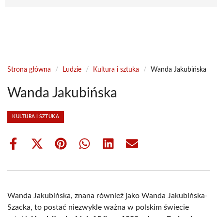
Strona główna
/
Ludzie
/
Kultura i sztuka
/
Wanda Jakubińska
Wanda Jakubińska
KULTURA I SZTUKA
Share
Share
Share
Share
Share
Share
on
on
on
on
on
on
Facebook
X
Pinterest
WhatsApp
LinkedIn
Email
(Twitter)
Wanda Jakubińska, znana również jako Wanda Jakubińska-
Szacka, to postać niezwykle ważna w polskim świecie