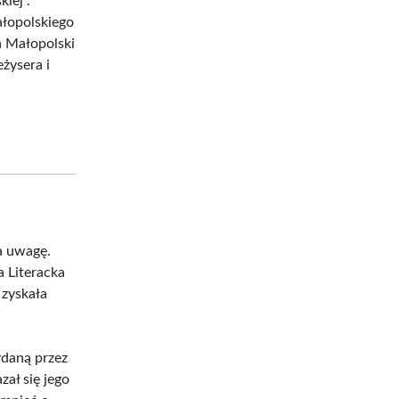
iej”.
łopolskiego
a Małopolski
żysera i
na uwagę.
 Literacka
 zyskała
ydaną przez
ał się jego