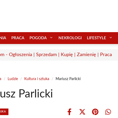
NIA
PRACA
POGODA
NEKROLOGI
LIFESTYLE
m - Ogłoszenia | Sprzedam | Kupię | Zamienię | Praca
a
/
Ludzie
/
Kultura i sztuka
/
Mariusz Parlicki
usz Parlicki
TUKA
Share
Share
Share
Shar
on
on
on
on