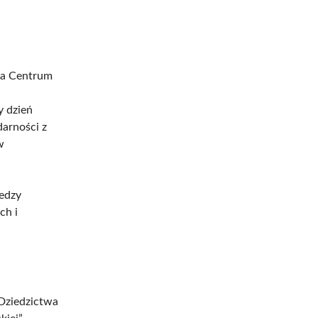
nia Centrum
,
y dzień
darności z
w
iedzy
ch i
 Dziedzictwa