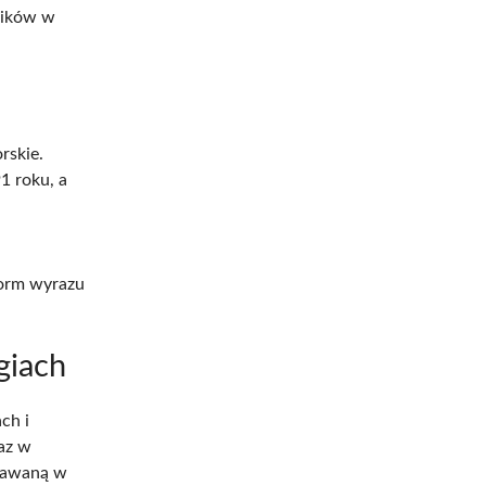
ników w
rskie.
1 roku, a
form wyrazu
giach
ch i
az w
ydawaną w