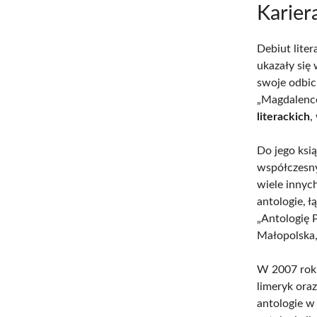
Kariera
Debiut liter
ukazały się
swoje odbic
„Magdalence
literackich
,
Do jego ksią
współczesny”
wiele innyc
antologie, ł
„Antologię 
Małopolska,
W 2007 roku
limeryk ora
antologie w