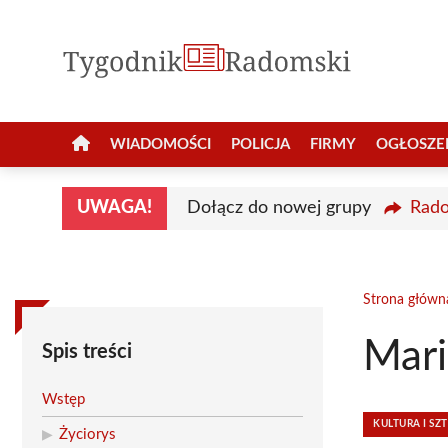
Przejdź
do
treści
WIADOMOŚCI
POLICJA
FIRMY
OGŁOSZE
UWAGA!
Dołącz do nowej grupy
Rado
Strona główn
Mari
Spis treści
Wstęp
KULTURA I SZ
Życiorys