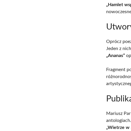
„Hamlet ws
nowoczesnej
Utwory
Oprócz poez
Jeden z nic
„Ananas”
op
Fragment po
różnorodnoś
artystyczne
Publik
Mariusz Par
antologiach
„Wietrze w