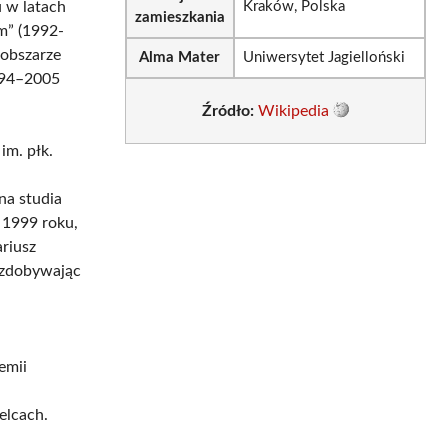
u w latach
Kraków, Polska
zamieszkania
m” (1992-
obszarze
Alma Mater
Uniwersytet Jagielloński
1994–2005
Źródło:
Wikipedia
im. płk.
na studia
 1999 roku,
ariusz
, zdobywając
h
emii
elcach.