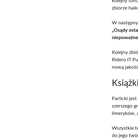
kolejny tom
zbiorze hai
W następnyc
„Osądy osta
niepoważne
Kolejny zbió
Ridero IT P
nową jakość
Książk
Parlicki je
szerszego g
limeryków,
Wszystkie t
do jego twó