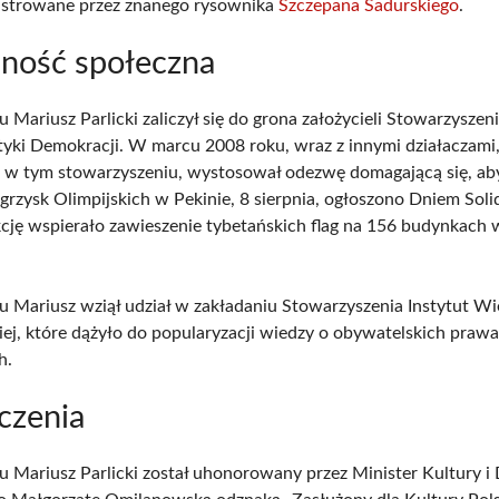
lustrowane przez znanego rysownika
Szczepana Sadurskiego
.
lność społeczna
 Mariusz Parlicki zaliczył się do grona założycieli Stowarzysze
aktyki Demokracji. W marcu 2008 roku, wraz z innymi działaczami
 w tym stowarzyszeniu, wystosował odezwę domagającą się, ab
Igrzysk Olimpijskich w Pekinie, 8 sierpnia, ogłoszono Dniem Soli
cję wspierało zawieszenie tybetańskich flag na 156 budynkach 
.
 Mariusz wziął udział w zakładaniu Stowarzyszenia Instytut W
ej, które dążyło do popularyzacji wiedzy o obywatelskich prawa
h.
czenia
 Mariusz Parlicki został uhonorowany przez Minister Kultury i