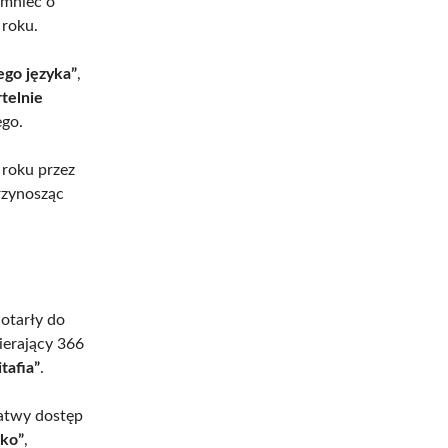
omnieć o
 roku.
ego języka”
,
rtelnie
ego.
 roku przez
rzynosząc
dotarły do
ierający 366
tafia”
.
łatwy dostęp
sko”
,