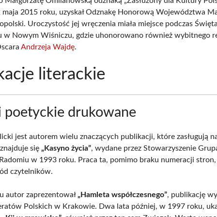
Małgorzatę Omilanowską odznaką „Zasłużony dla Kultury Polsk
2 maja 2015 roku, uzyskał Odznakę Honorową Województwa Ma
opolski. Uroczystość jej wręczenia miała miejsce podczas Święt
u w Nowym Wiśniczu, gdzie uhonorowano również wybitnego re
Oscara
Andrzeja Wajdę
.
kacje literackie
i poetyckie drukowane
icki jest autorem wielu znaczących publikacji, które zasługują 
znajduje się
„Kasyno życia”
, wydane przez Stowarzyszenie Grupa
adomiu w 1993 roku. Praca ta, pomimo braku numeracji stron,
ód czytelników.
u autor zaprezentował
„Hamleta współczesnego”
, publikację w
eratów Polskich w Krakowie. Dwa lata później, w 1997 roku, ukaz