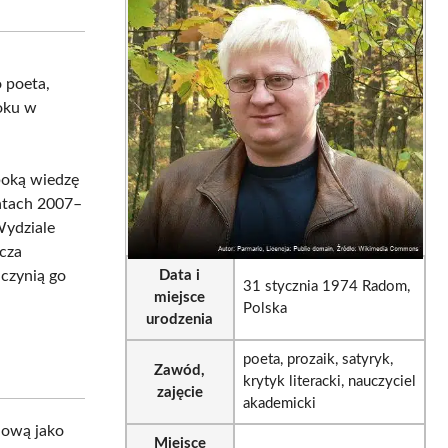
sApp
LinkedIn
Email
o poeta,
roku w
boką wiedzę
atach 2007–
Wydziale
cza
 czynią go
Data i
31 stycznia 1974 Radom,
miejsce
Polska
urodzenia
poeta, prozaik, satyryk,
Zawód,
krytyk literacki, nauczyciel
zajęcie
akademicki
dową jako
Miejsce