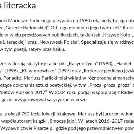
 literacka
acki Mariusza Parlickiego przypada na 1990 rok, kiedy to jego u
 w „Gazecie Radomskiej”. Od tego momentu jego twórczość litera
ie w wielu prestiżowych publikacjach, takich jak „Krzywe Koło Li
 Literackiej” oraz „Newsweek Polska”.
Specjalizuje się w różny
 w tym poezji, satyry oraz haiku.
żek zaliczają się tytuły takie jak: „Kasyno życia” (1993), „Hamlet
 (1996), „Kij w mrowisko” (1997) oraz „Rozkosze giętkiego język
h. Ponadto, Mariusz Parlicki miał wkład w różnorodne almanachy
ączące dokonania sztuki poetyckiej, w tym „Proza, proza, proza” 
Poetów Polskich 2017”. W 2004 roku podjął współpracę z Radi
 gdzie przygotowywał satyryczne wiersze.
, z okazji 750-lecia lokacji Krakowa, Mariusz był jurorem w kon
z współautorem książki „Smocze jajo”. W latach 2016–2017 red
 Wydawnictwie Pisarze.pl, gdzie pod jego przewodnictwem pow