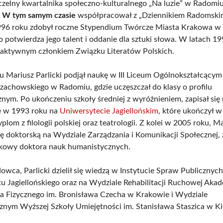
czelny kwartalnika społeczno-kulturalnego „Na luzie” w Radomi
.
W tym samym czasie
współpracował z „Dziennikiem Radomski
996 roku zdobył roczne Stypendium Twórcze Miasta Krakowa w 
co potwierdza jego talent i oddanie dla sztuki słowa. W latach 
 aktywnym członkiem Związku Literatów Polskich.
 Mariusz Parlicki podjął naukę w III Liceum Ogólnokształcącym 
zachowskiego w Radomiu, gdzie uczęszczał do klasy o profilu
nym. Po ukończeniu szkoły średniej z wyróżnieniem, zapisał się 
e w 1993 roku na
Uniwersytecie Jagiellońskim
, które ukończył w
plom z filologii polskiej oraz teatrologii. Z kolei w 2005 roku, M
cę doktorską na Wydziale Zarządzania i Komunikacji Społecznej
kowy doktora nauk humanistycznych.
owca, Parlicki dzielił się wiedzą w Instytucie Spraw Publicznyc
u Jagiellońskiego oraz na Wydziale Rehabilitacji Ruchowej Akad
 Fizycznego im. Bronisława Czecha w Krakowie i Wydziale
nym Wyższej Szkoły Umiejętności im. Stanisława Staszica w Ki