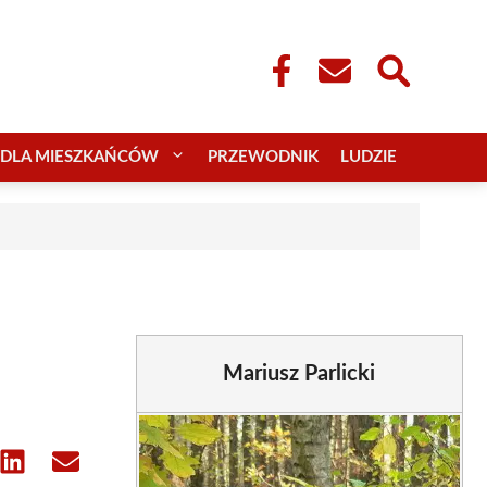
DLA MIESZKAŃCÓW
PRZEWODNIK
LUDZIE
Mariusz Parlicki
e
Share
Share
on
on