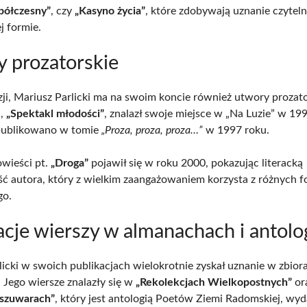
półczesny”
, czy
„Kasyno życia”
, które zdobywają uznanie czytel
 formie.
 prozatorskie
ji, Mariusz Parlicki ma na swoim koncie również utwory prozato
h,
„Spektakl młodości”
, znalazł swoje miejsce w „Na Luzie” w 199
ublikowano w tomie
„Proza, proza, proza…”
w 1997 roku.
wieści pt.
„Droga”
pojawił się w roku 2000, pokazując literacką
ć autora, który z wielkim zaangażowaniem korzysta z różnych 
go.
acje wierszy w almanachach i antolo
licki w swoich publikacjach wielokrotnie zyskał uznanie w zbiora
. Jego wiersze znalazły się w
„Rekolekcjach Wielkopostnych”
or
 szuwarach”
, który jest antologią Poetów Ziemi Radomskiej, w