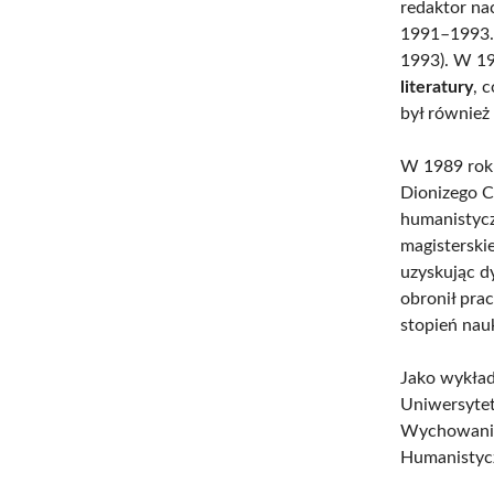
redaktor na
1991–1993
1993). W 1
literatury
, 
był również
W 1989 roku
Dionizego C
humanistycz
magisterski
uzyskując dy
obronił pra
stopień nau
Jako wykład
Uniwersytet
Wychowania
Humanistycz