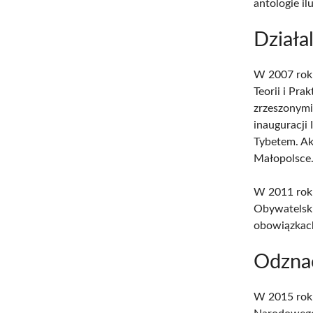
antologie i
Działa
W 2007 roku
Teorii i Pr
zrzeszonymi
inauguracji 
Tybetem. Ak
Małopolsce
W 2011 roku
Obywatelski
obowiązkac
Odzna
W 2015 roku