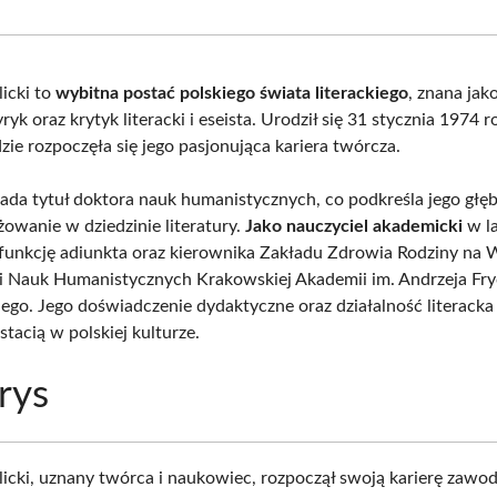
Facebook
X
Pinterest
What
(Twitter)
licki to
wybitna postać polskiego świata literackiego
, znana jak
yryk oraz krytyk literacki i eseista. Urodził się 31 stycznia 1974 
zie rozpoczęła się jego pasjonująca kariera twórcza.
siada tytuł doktora nauk humanistycznych, co podkreśla jego głę
żowanie w dziedzinie literatury.
Jako nauczyciel akademicki
w l
 funkcję adiunkta oraz kierownika Zakładu Zdrowia Rodziny na 
 i Nauk Humanistycznych Krakowskiej Akademii im. Andrzeja Fry
go. Jego doświadczenie dydaktyczne oraz działalność literacka
tacią w polskiej kulturze.
rys
licki, uznany twórca i naukowiec, rozpoczął swoją karierę zawo