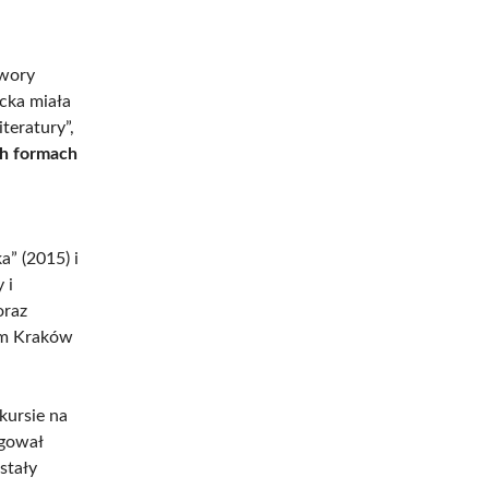
twory
cka miała
teratury”,
ch formach
a” (2015) i
 i
oraz
em Kraków
kursie na
agował
stały