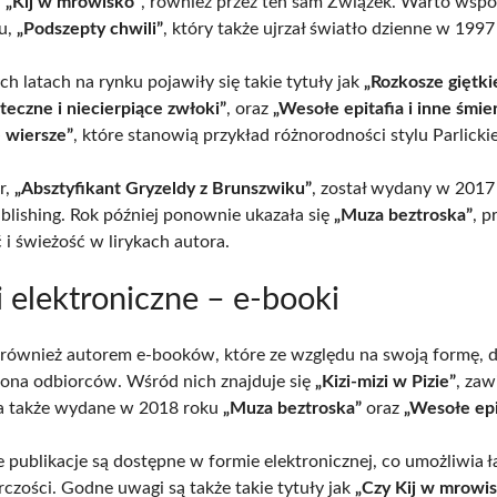
,
„Kij w mrowisko”
, również przez ten sam Związek. Warto wsp
ku,
„Podszepty chwili”
, który także ujrzał światło dzienne w 1997
h latach na rynku pojawiły się takie tytuły jak
„Rozkosze giętki
teczne i niecierpiące zwłoki”
, oraz
„Wesołe epitafia i inne śmie
 wiersze”
, które stanowią przykład różnorodności stylu Parlicki
r,
„Absztyfikant Gryzeldy z Brunszwiku”
, został wydany w 2017
ublishing. Rok później ponownie ukazała się
„Muza beztroska”
, p
 i świeżość w lirykach autora.
i elektroniczne – e-booki
st również autorem e-booków, które ze względu na swoją formę, 
rona odbiorców. Wśród nich znajduje się
„Kizi-mizi w Pizie”
, zaw
 a także wydane w 2018 roku
„Muza beztroska”
oraz
„Wesołe epi
e publikacje są dostępne w formie elektronicznej, co umożliwia 
rczości. Godne uwagi są także takie tytuły jak
„Czy Kij w mrowi