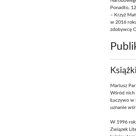
Narodowego 
Ponadto, 1
– Krzyż Mał
w 2016 rok
zdobywcę 
Publi
Książk
Mariusz Parl
Wśród nich 
Łuczywo w R
uznanie wśr
W 1996 rok
Związek Lit