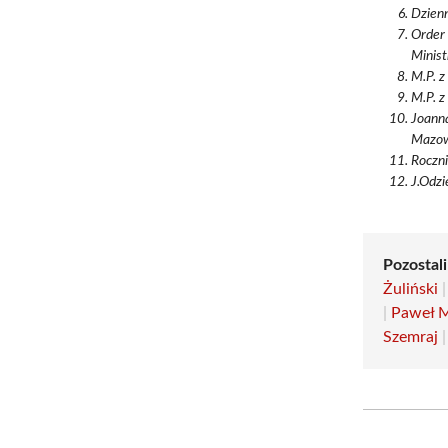
Dzien
Order 
Minist
M.P. z
M.P. z
Joanna
Mazowi
Roczni
J.Odzi
Pozostali
Żuliński
|
Paweł 
Szemraj