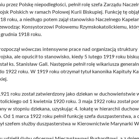
iu przez Polskę niepodległości, pełnił rolę szefa Zarządu Naczel
jsk Polskich w ramach Polowej Kurii Biskupiej. Funkcję tę obją
918 roku, a niedługo potem zajął stanowisko Naczelnego Kapela
rzewodząc Konsystorzowi Polowemu Rzymskokatolickiemu, który
grudnia 1918 roku.
 rozpoczął wówczas intensywne prace nad organizacją struktury k
wojska, ale opuścił to stanowisko, kiedy 5 lutego 1919 roku bisk
ał ks. Stanisław Gall. Następnie pełnił rolę wikariusza general
o 1922 roku. W 1919 roku otrzymał tytuł kanonika Kapituły Ka
iej.
1921 roku został zatwierdzony jako dziekan w duchowieństwi
tolickiego od 1 kwietnia 1920 roku. 3 maja 1922 roku został p
ny w stopniu dziekana, uzyskując 4. lokatę w hierarchii ducho
 Od 1 marca 1922 roku pełnił funkcję szefa duszpasterstwa, a
ył szefem służby duszpasterstwa w Kierownictwie Marynarki W
 udzielił ślubu oficerowi Mieczysławowi Burhardtowi, a z dnie