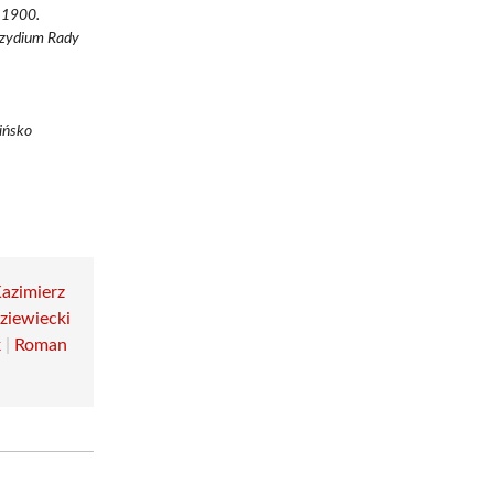
 1900.
ezydium Rady
ińsko
azimierz
ziewiecki
k
|
Roman