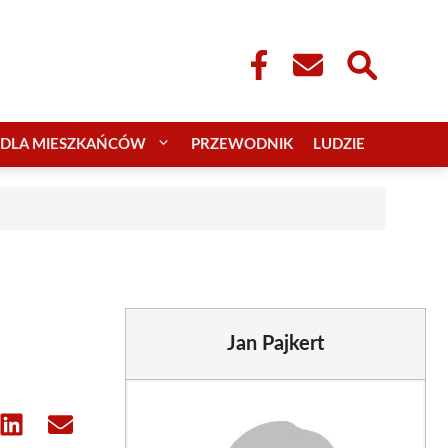
DLA MIESZKAŃCÓW
PRZEWODNIK
LUDZIE
Jan Pajkert
e
Share
Share
on
on