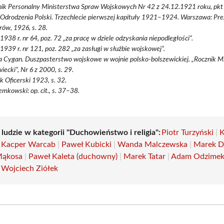
nik Personalny Ministerstwa Spraw Wojskowych Nr 42 z 24.12.1921 roku, pkt
Odrodzenia Polski. Trzechlecie pierwszej kapituły 1921–1924. Warszawa: Pr
rów, 1926, s. 28.
 1938 r. nr 64, poz. 72 „za pracę w dziele odzyskania niepodległości”.
 1939 r. nr 121, poz. 282 „za zasługi w służbie wojskowej”.
 Cygan. Duszpasterstwo wojskowe w wojnie polsko-bolszewickiej. „Rocznik M
ecki”, Nr 6 z 2000, s. 29.
k Oficerski 1923, s. 32.
emkowski: op. cit., s. 37–38.
 ludzie w kategorii "Duchowieństwo i religia":
Piotr Turzyński
|
K
|
Kacper Warcab
|
Paweł Kubicki
|
Wanda Malczewska
|
Marek D
Mąkosa
|
Paweł Kaleta (duchowny)
|
Marek Tatar
|
Adam Odzime
|
Wojciech Ziółek