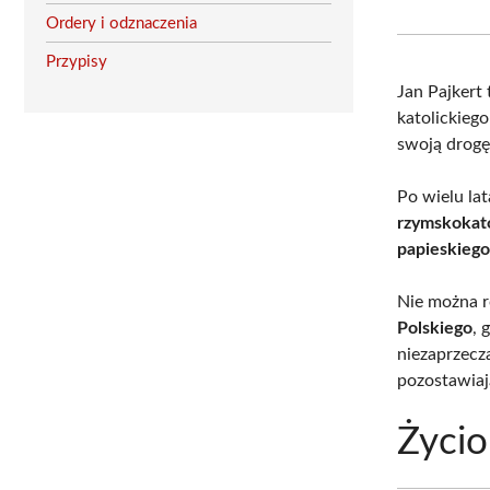
Ordery i odznaczenia
Przypisy
Jan Pajkert
katolickieg
swoją drogę
Po wielu la
rzymskokato
papieskieg
Nie można r
Polskiego
, 
niezaprzecz
pozostawiaj
Życio