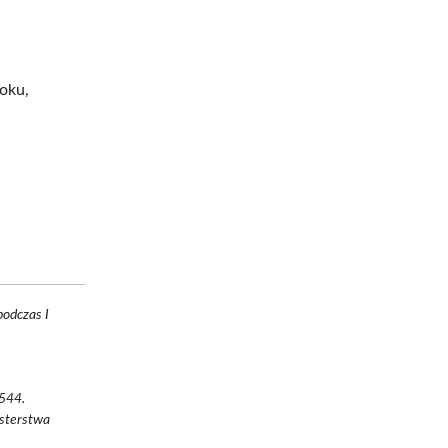
oku,
podczas I
 544.
isterstwa