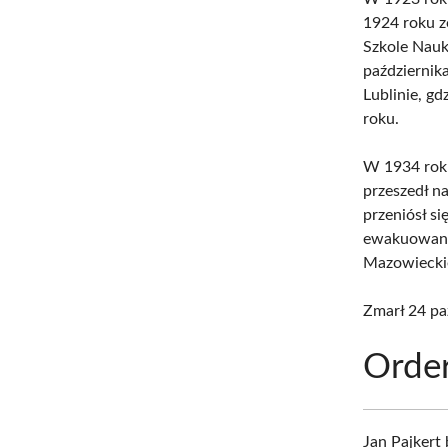
1924 roku zo
Szkole Nauk
październik
Lublinie, g
roku.
W 1934 roku
przeszedł n
przeniósł s
ewakuowany
Mazowieckie
Zmarł 24 pa
Order
Jan Pajkert