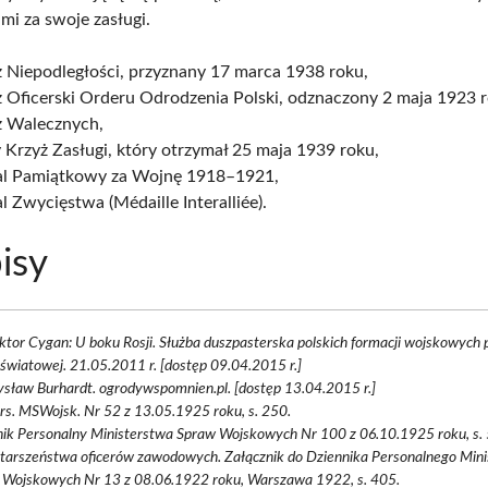
mi za swoje zasługi.
 Niepodległości, przyznany 17 marca 1938 roku,
 Oficerski Orderu Odrodzenia Polski, odznaczony 2 maja 1923 r
ż Walecznych,
 Krzyż Zasługi, który otrzymał 25 maja 1939 roku,
l Pamiątkowy za Wojnę 1918–1921,
 Zwycięstwa (Médaille Interalliée).
isy
ktor Cygan: U boku Rosji. Służba duszpasterska polskich formacji wojskowych 
światowej. 21.05.2011 r. [dostęp 09.04.2015 r.]
sław Burhardt. ogrodywspomnien.pl. [dostęp 13.04.2015 r.]
rs. MSWojsk. Nr 52 z 13.05.1925 roku, s. 250.
nik Personalny Ministerstwa Spraw Wojskowych Nr 100 z 06.10.1925 roku, s.
starszeństwa oficerów zawodowych. Załącznik do Dziennika Personalnego Min
 Wojskowych Nr 13 z 08.06.1922 roku, Warszawa 1922, s. 405.