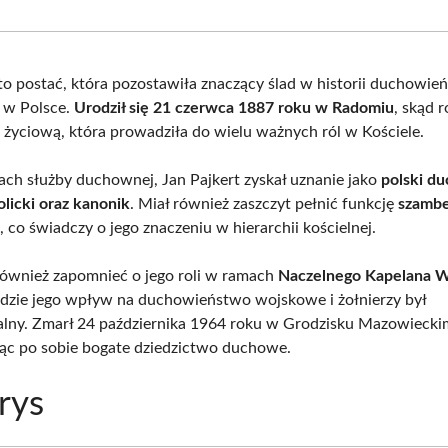
Facebook
X
Pinterest
What
(Twitter)
 to postać, która pozostawiła znaczący ślad w historii duchowie
o w Polsce.
Urodził się 21 czerwca 1887 roku w Radomiu
, skąd 
 życiową, która prowadziła do wielu ważnych ról w Kościele.
tach służby duchownej, Jan Pajkert zyskał uznanie jako
polski d
licki oraz kanonik
. Miał również zaszczyt pełnić funkcję
szambe
o
, co świadczy o jego znaczeniu w hierarchii kościelnej.
ównież zapomnieć o jego roli w ramach
Naczelnego Kapelana W
gdzie jego wpływ na duchowieństwo wojskowe i żołnierzy był
alny. Zmarł 24 października 1964 roku w Grodzisku Mazowiecki
ąc po sobie bogate dziedzictwo duchowe.
rys