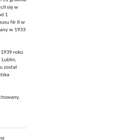
cił się w
od 1
usu Nr II w
owany w 1933
a 1939 roku
 Lublin,
u został
iska
ochowany.
mi