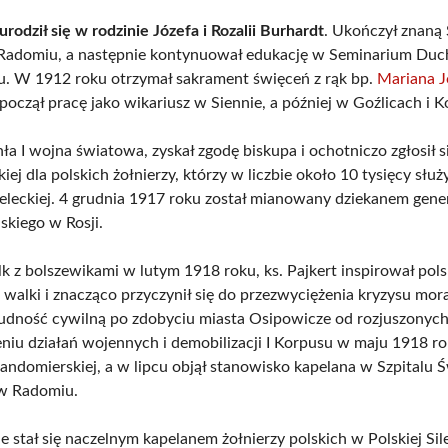
urodził się w rodzinie Józefa i Rozalii Burhardt
. Ukończył znaną
 Radomiu, a następnie kontynuował edukację w Seminarium D
. W 1912 roku otrzymał sakrament święceń z rąk bp.
Mariana J
począł pracę jako wikariusz w Siennie, a później w Goźlicach i 
a I wojna światowa, zyskał zgodę biskupa i ochotniczo zgłosił s
iej dla polskich żołnierzy, którzy w liczbie około 10 tysięcy służ
zeleckiej. 4 grudnia 1917 roku został mianowany dziekanem gene
skiego w Rosji.
k z bolszewikami w lutym 1918 roku, ks. Pajkert inspirował pols
 walki i znacząco przyczynił się do przezwyciężenia kryzysu mora
 ludność cywilną po zdobyciu miasta Osipowicze od rozjuszonych 
niu działań wojennych i demobilizacji I Korpusu w maju 1918 ro
sandomierskiej, a w lipcu objął stanowisko kapelana w Szpitalu 
 w Radomiu.
 stał się naczelnym kapelanem żołnierzy polskich w Polskiej Sil