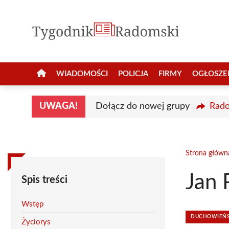
Przejdź
do
treści
WIADOMOŚCI
POLICJA
FIRMY
OGŁOSZE
UWAGA!
Dołącz do nowej grupy
Rado
Strona główn
Jan 
Spis treści
Wstęp
DUCHOWIEŃST
Życiorys