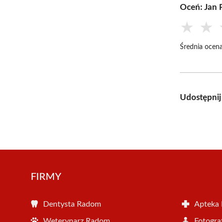
Oceń: Jan 
★
★
Średnia ocena
Udostępnij
FIRMY
Dentysta Radom
Apteka
Weterynarz Radom
Fotogr