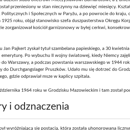
stał przeniesiony w stan nieczynny na dziewięć miesięcy. Kształ
 Politycznych i Społecznych w Paryżu, a po powrocie do kraju, 
a 1925 roku, objął stanowisko szefa duszpasterstwa Okręgu Korp
dzie zorganizował kościół garnizonowy w byłej cerkwi, konsekr
 Jan Pajkert zyskał tytuł szambelana papieskiego, a 30 kwietni
a emeryturę. Po wybuchu II wojny światowej, kiedy Niemcy zajęli
ię do Warszawy, a podczas powstania warszawskiego w 1944 rok
 do Durchgangslager Pruszków. Udało mu się dotrzeć do Grodz
go, gdzie odprawiał msze w kaplicy szpitala.
ździernika 1964 roku w Grodzisku Mazowieckim i tam został p
y i odznaczenia
 był wyróżniającą się postacią, która została uhonorowana liczny