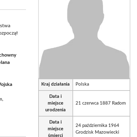
sApp
LinkedIn
Email
ństwa
rozpoczął
uchowny
lana
ojska
Kraj działania
Polska
Data i
m,
miejsce
21 czerwca 1887 Radom
urodzenia
Data i
24 października 1964
miejsce
Grodzisk Mazowiecki
śmierci