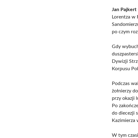
Jan Pajkert 
Lorentza w
Sandomierzu
po czym roz
Gdy wybuchł
duszpastersk
Dywizji Str
Korpusu Pol
Podczas wal
żołnierzy do
przy okazji
Po zakończe
do diecezji 
Kazimierza
W tym czasie