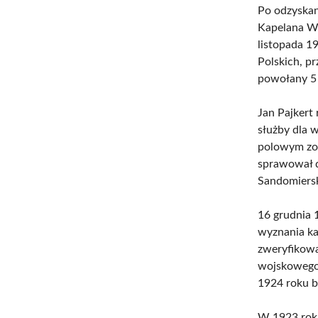
Po odzyskan
Kapelana Wo
listopada 1
Polskich, p
powołany 5 
Jan Pajkert
służby dla 
polowym zost
sprawował d
Sandomiersk
16 grudnia 
wyznania ka
zweryfikowa
wojskowego.
1924 roku b
W 1923 roku