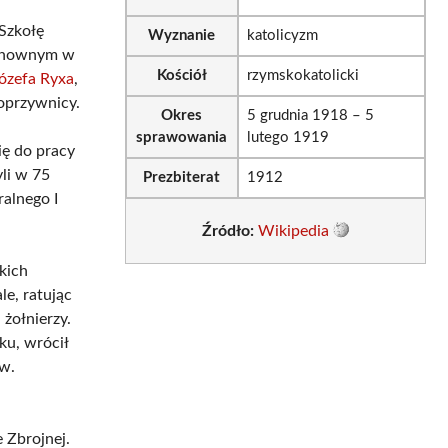
 Szkołę
Wyznanie
katolicyzm
uchownym w
Kościół
rzymskokatolicki
ózefa Ryxa
,
Koprzywnicy.
Okres
5 grudnia 1918 – 5
sprawowania
lutego 1919
ię do pracy
yli w 75
Prezbiterat
1912
ralnego I
Źródło:
Wikipedia
kich
le, ratując
żołnierzy.
ku, wrócił
Św.
e Zbrojnej.