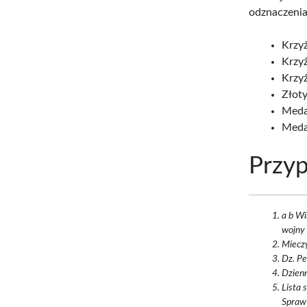
odznaczenia
Krzyż
Krzyż
Krzy
Złoty
Meda
Medal
Przyp
a b Wi
wojny 
Mieczy
Dz. Pe
Dzien
Lista 
Spraw