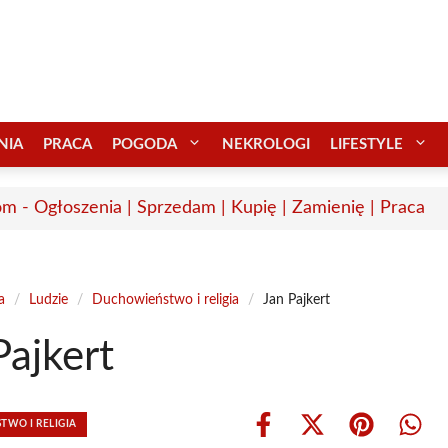
NIA
PRACA
POGODA
NEKROLOGI
LIFESTYLE
m - Ogłoszenia | Sprzedam | Kupię | Zamienię | Praca
a
/
Ludzie
/
Duchowieństwo i religia
/
Jan Pajkert
Pajkert
WO I RELIGIA
Share
Share
Share
Shar
on
on
on
on