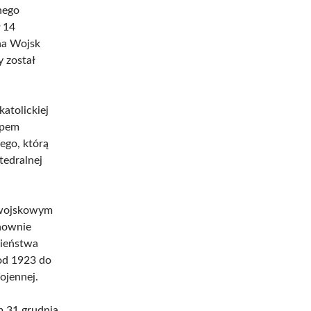
nego
ł 14
na Wojsk
 został
atolickiej
upem
nego, którą
tedralnej
e wojskowym
onownie
wieństwa
 od 1923 do
ojennej.
m 31 grudnia