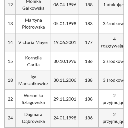
Monika
12
06.04.1996
188
1 atakujący
Gałkowska
Martyna
13
05.01.1998
183
3 środkowy
Piotrowska
4
14
Victoria Mayer
19.06.2001
177
rozgrywający
Kornelia
15
30.10.1996
186
3 środkowy
Garita
Iga
18
30.11.2006
188
3 środkowy
Marszałkowicz
Weronika
2
22
29.11.2001
188
Szlagowska
przyjmujący
Dagmara
2
24
24.01.1998
186
Dąbrowska
przyjmujący