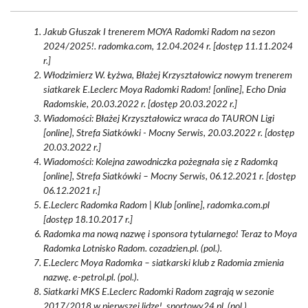
Jakub Głuszak I trenerem MOYA Radomki Radom na sezon
2024/2025!. radomka.com, 12.04.2024 r. [dostęp 11.11.2024
r.]
Włodzimierz W. Łyżwa, Błażej Krzyształowicz nowym trenerem
siatkarek E.Leclerc Moya Radomki Radom! [online], Echo Dnia
Radomskie, 20.03.2022 r. [dostęp 20.03.2022 r.]
Wiadomości: Błażej Krzyształowicz wraca do TAURON Ligi
[online], Strefa Siatkówki - Mocny Serwis, 20.03.2022 r. [dostęp
20.03.2022 r.]
Wiadomości: Kolejna zawodniczka pożegnała się z Radomką
[online], Strefa Siatkówki – Mocny Serwis, 06.12.2021 r. [dostęp
06.12.2021 r.]
E.Leclerc Radomka Radom | Klub [online], radomka.com.pl
[dostęp 18.10.2017 r.]
Radomka ma nową nazwę i sponsora tytularnego! Teraz to Moya
Radomka Lotnisko Radom. cozadzien.pl. (pol.).
E.Leclerc Moya Radomka – siatkarski klub z Radomia zmienia
nazwę. e-petrol.pl. (pol.).
Siatkarki MKS E.Leclerc Radomki Radom zagrają w sezonie
2017/2018 w pierwszej lidze!. sportowy24.pl. (pol.).