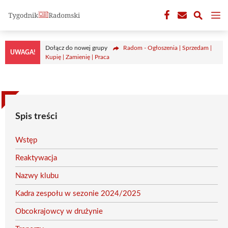
Przejdź
M
do
treści
Dołącz do nowej grupy
Radom - Ogłoszenia | Sprzedam |
UWAGA!
Kupię | Zamienię | Praca
Spis treści
Wstęp
Reaktywacja
Nazwy klubu
Kadra zespołu w sezonie 2024/2025
Obcokrajowcy w drużynie