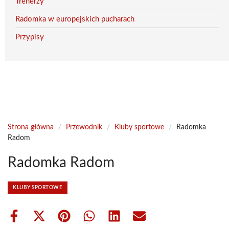
Trenerzy
Radomka w europejskich pucharach
Przypisy
Strona główna
/
Przewodnik
/
Kluby sportowe
/
Radomka
Radom
Radomka Radom
KLUBY SPORTOWE
Share
Share
Share
Share
Share
Share
on
on
on
on
on
on