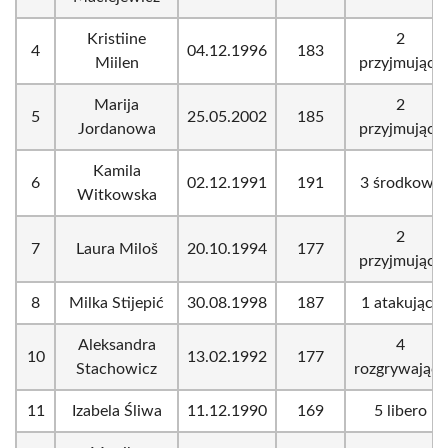
Kristiine
2
4
04.12.1996
183
Miilen
przyjmujący
Marija
2
5
25.05.2002
185
Jordanowa
przyjmujący
Kamila
6
02.12.1991
191
3 środkowy
Witkowska
2
7
Laura Miloš
20.10.1994
177
przyjmujący
8
Milka Stijepić
30.08.1998
187
1 atakujący
Aleksandra
4
10
13.02.1992
177
Stachowicz
rozgrywający
11
Izabela Śliwa
11.12.1990
169
5 libero