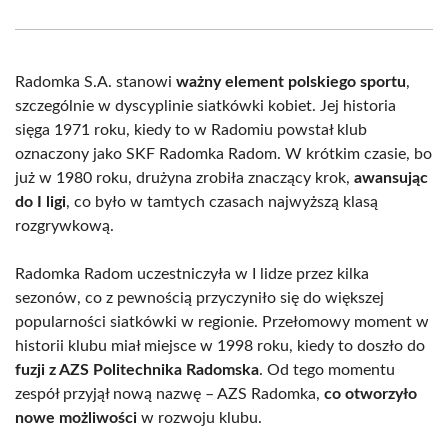
Facebook
X
Pinterest
WhatsApp
LinkedIn
Email
(Twitter)
Radomka S.A. stanowi
ważny element polskiego sportu
,
szczególnie w dyscyplinie siatkówki kobiet. Jej historia
sięga 1971 roku, kiedy to w Radomiu powstał klub
oznaczony jako SKF Radomka Radom. W krótkim czasie, bo
już w 1980 roku, drużyna zrobiła znaczący krok,
awansując
do I ligi
, co było w tamtych czasach najwyższą klasą
rozgrywkową.
Radomka Radom uczestniczyła w I lidze przez kilka
sezonów, co z pewnością przyczyniło się do większej
popularności siatkówki w regionie. Przełomowy moment w
historii klubu miał miejsce w 1998 roku, kiedy to doszło do
fuzji z AZS Politechnika Radomska
. Od tego momentu
zespół przyjął nową nazwę – AZS Radomka,
co otworzyło
nowe możliwości
w rozwoju klubu.