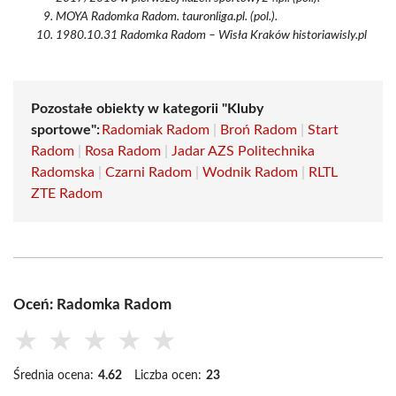
MOYA Radomka Radom. tauronliga.pl. (pol.).
1980.10.31 Radomka Radom – Wisła Kraków historiawisly.pl
Pozostałe obiekty w kategorii "Kluby
sportowe":
Radomiak Radom
|
Broń Radom
|
Start
Radom
|
Rosa Radom
|
Jadar AZS Politechnika
Radomska
|
Czarni Radom
|
Wodnik Radom
|
RLTL
ZTE Radom
Oceń: Radomka Radom
★
★
★
★
★
Średnia ocena:
4.62
Liczba ocen:
23