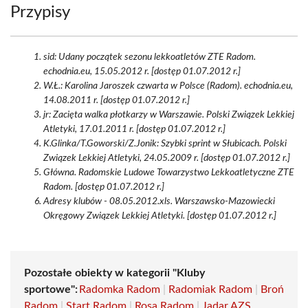
Przypisy
sid: Udany początek sezonu lekkoatletów ZTE Radom.
echodnia.eu, 15.05.2012 r. [dostęp 01.07.2012 r.]
W.Ł.: Karolina Jaroszek czwarta w Polsce (Radom). echodnia.eu,
14.08.2011 r. [dostęp 01.07.2012 r.]
jr: Zacięta walka płotkarzy w Warszawie. Polski Związek Lekkiej
Atletyki, 17.01.2011 r. [dostęp 01.07.2012 r.]
K.Glinka/T.Goworski/Z.Jonik: Szybki sprint w Słubicach. Polski
Związek Lekkiej Atletyki, 24.05.2009 r. [dostęp 01.07.2012 r.]
Główna. Radomskie Ludowe Towarzystwo Lekkoatletyczne ZTE
Radom. [dostęp 01.07.2012 r.]
Adresy klubów - 08.05.2012.xls. Warszawsko-Mazowiecki
Okręgowy Związek Lekkiej Atletyki. [dostęp 01.07.2012 r.]
Pozostałe obiekty w kategorii "Kluby
sportowe":
Radomka Radom
|
Radomiak Radom
|
Broń
Radom
|
Start Radom
|
Rosa Radom
|
Jadar AZS