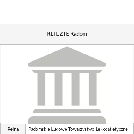
(Twitter)
RLTL ZTE Radom
Pełna
Radomskie Ludowe Towarzystwo Lekkoatletyczne