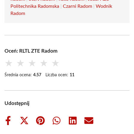
Politechnika Radomska
|
Czarni Radom
|
Wodnik
Radom
Oceń: RLTL ZTE Radom
★
★
★
★
★
Średnia ocena:
4.57
Liczba ocen:
11
Udostępnij
Share
Share
Share
Share
Share
Share
on
on
on
on
on
on
Facebook
X
Pinterest
WhatsApp
LinkedIn
Email