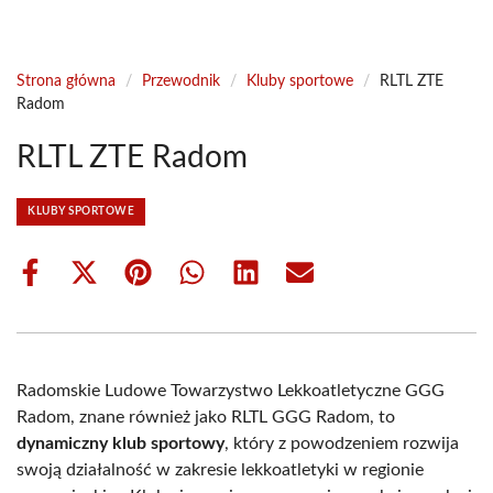
Strona główna
/
Przewodnik
/
Kluby sportowe
/
RLTL ZTE
Radom
RLTL ZTE Radom
KLUBY SPORTOWE
Share
Share
Share
Share
Share
Share
on
on
on
on
on
on
Facebook
X
Pinterest
WhatsApp
LinkedIn
Email
(Twitter)
Radomskie Ludowe Towarzystwo Lekkoatletyczne GGG
Radom, znane również jako RLTL GGG Radom, to
dynamiczny klub sportowy
, który z powodzeniem rozwija
swoją działalność w zakresie lekkoatletyki w regionie