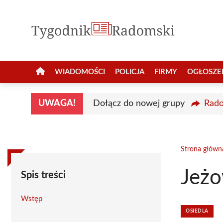
Przejdź
do
treści
WIADOMOŚCI
POLICJA
FIRMY
OGŁOSZE
UWAGA!
Dołącz do nowej grupy
Rado
Strona główn
Jeż
Spis treści
Wstęp
OSIEDLA