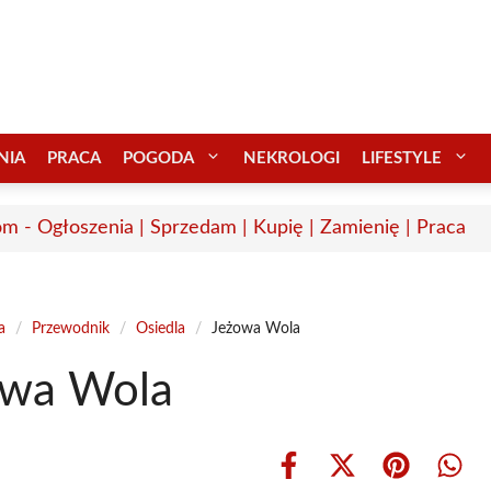
NIA
PRACA
POGODA
NEKROLOGI
LIFESTYLE
m - Ogłoszenia | Sprzedam | Kupię | Zamienię | Praca
a
/
Przewodnik
/
Osiedla
/
Jeżowa Wola
owa Wola
Share
Share
Share
Shar
on
on
on
on