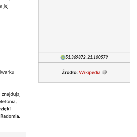
 jej
51.369872, 21.100579
olwarku
Źródło:
Wikipedia
 znajdują
elefonia,
zięki
e Radomia.