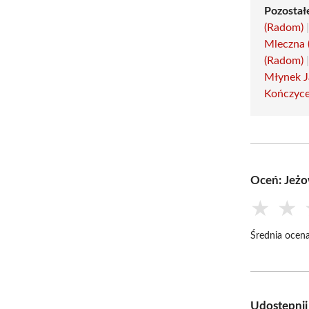
Pozostałe
(Radom)
Mleczna 
(Radom)
Młynek J
Kończyce
Oceń: Jeż
★
★
Średnia ocena
Udostępnij