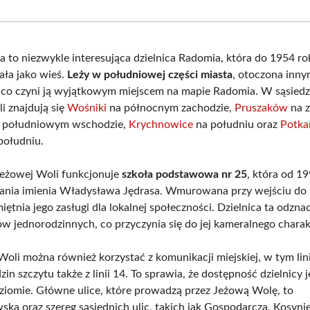
Facebook
X
Pinterest
What
(Twitter)
 to niezwykle interesująca dzielnica Radomia, która do 1954 ro
ła jako wieś.
Leży w południowej części miasta
, otoczona inny
, co czyni ją wyjątkowym miejscem na mapie Radomia. W sąsied
i znajdują się
Wośniki
na północnym zachodzie,
Pruszaków
na z
 południowym wschodzie,
Krychnowice
na południu oraz
Potk
południu.
Jeżowej Woli funkcjonuje
szkoła podstawowa nr 25
, która od 1
ania imienia Władysława Jędrasa. Wmurowana przy wejściu do 
iętnia jego zasługi dla lokalnej społeczności. Dzielnica ta odzna
ów jednorodzinnych, co przyczynia się do jej kameralnego charak
li można również korzystać z komunikacji miejskiej, w tym linii
in szczytu także z linii 14. To sprawia, że dostępność dzielnicy j
iomie. Główne ulice, które prowadzą przez Jeżową Wolę, to
ska oraz szereg sąsiednich ulic, takich jak Gospodarcza, Kosyni