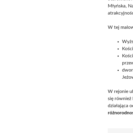
Młyńska, Na
atrakcyjnoś
W tej malown
Wyżs
Kości
Kości
prze
dwor
Jeżow
W rejonie u
się również 
działająca 
różnorodnoś