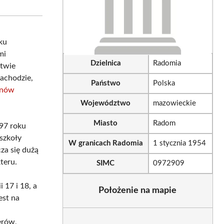
sApp
LinkedIn
Email
ku
mi
Dzielnica
Radomia
ztwie
achodzie,
Państwo
Polska
anów
Województwo
mazowieckie
Miasto
Radom
997 roku
szkoły
W granicach Radomia
1 stycznia 1954
cza się dużą
teru.
SIMC
0972909
 17 i 18, a
Położenie na mapie
est na
erów,