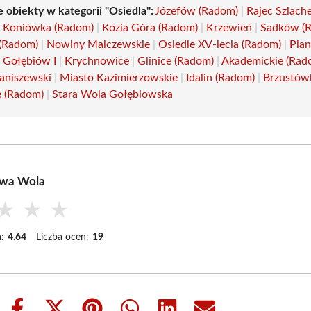
 obiekty w kategorii "Osiedla":
Józefów (Radom)
|
Rajec Szlach
|
Koniówka (Radom)
|
Kozia Góra (Radom)
|
Krzewień
|
Sadków (
(Radom)
|
Nowiny Malczewskie
|
Osiedle XV-lecia (Radom)
|
Plan
|
Gołębiów I
|
Krychnowice
|
Glinice (Radom)
|
Akademickie (Rad
aniszewski
|
Miasto Kazimierzowskie
|
Idalin (Radom)
|
Brzustów
 (Radom)
|
Stara Wola Gołębiowska
owa Wola
★
★
★
:
4.64
Liczba ocen:
19