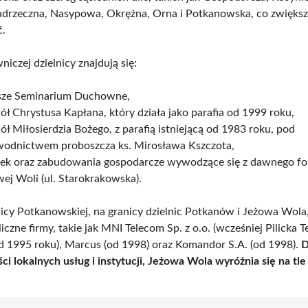
drzeczna, Nasypowa, Okrężna, Orna i Potkanowska, co zwiększa
ć.
iczej dzielnicy znajdują się:
ze Seminarium Duchowne,
ół Chrystusa Kapłana, który działa jako parafia od 1999 roku,
ół Miłosierdzia Bożego, z parafią istniejącą od 1983 roku, pod
wodnictwem proboszcza ks. Mirosława Kszczota,
ek oraz zabudowania gospodarcze wywodzące się z dawnego f
ej Woli (ul. Starokrakowska).
licy Potkanowskiej, na granicy dzielnic Potkanów i Jeżowa Wola,
liczne firmy, takie jak MNI Telecom Sp. z o.o. (wcześniej Pilicka T
od 1995 roku), Marcus (od 1998) oraz Komandor S.A. (od 1998).
D
ci lokalnych usług i instytucji, Jeżowa Wola wyróżnia się na tl