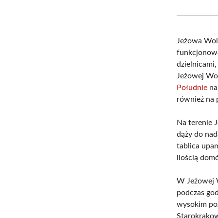
Jeżowa Wola
funkcjonowa
dzielnicami
Jeżowej Wol
Południe
na
również na 
Na terenie 
dąży do nad
tablica upam
ilością dom
W Jeżowej Wo
podczas godz
wysokim poz
Starokrakow