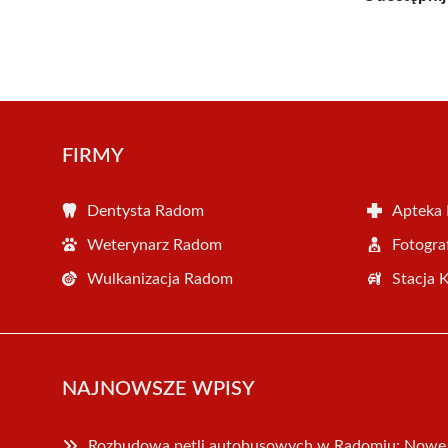
FIRMY
Dentysta Radom
Apteka
Weterynarz Radom
Fotogr
Wulkanizacja Radom
Stacja 
NAJNOWSZE WPISY
Rozbudowa pętli autobusowych w Radomiu: Nowe 