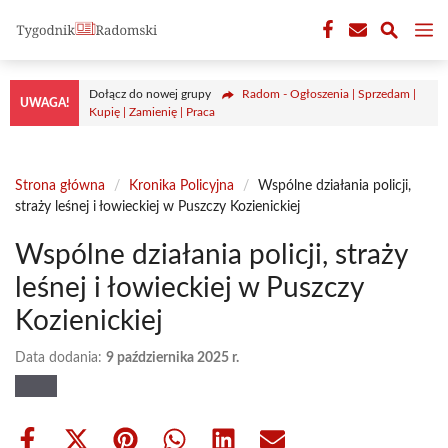
Przejdź
M
do
treści
Dołącz do nowej grupy
Radom - Ogłoszenia | Sprzedam |
UWAGA!
Kupię | Zamienię | Praca
Strona główna
/
Kronika Policyjna
/
Wspólne działania policji,
straży leśnej i łowieckiej w Puszczy Kozienickiej
Wspólne działania policji, straży
leśnej i łowieckiej w Puszczy
Kozienickiej
Data dodania:
9 października 2025 r.
Share
Share
Share
Share
Share
Share