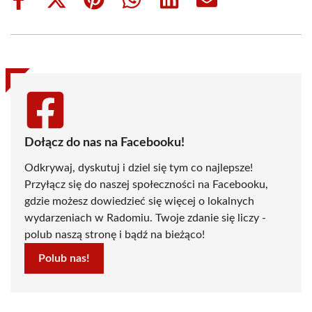
Share
Share
Share
Share
Share
Share
on
on
on
on
on
on
Facebook
X
Pinterest
WhatsApp
LinkedIn
Email
(Twitter)
Dołącz do nas na Facebooku!
Odkrywaj, dyskutuj i dziel się tym co najlepsze!
Przyłącz się do naszej społeczności na Facebooku,
gdzie możesz dowiedzieć się więcej o lokalnych
wydarzeniach w Radomiu. Twoje zdanie się liczy -
polub naszą stronę i bądź na bieżąco!
Polub nas!