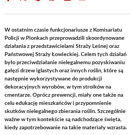
on
on
on
on
on
on
Facebook
X
Pinterest
WhatsApp
LinkedIn
Email
(Twitter)
W ostatnim czasie funkcjonariusze z Komisariatu
Policji w Pionkach przeprowadzili skoordynowane
działania z przedstawicielami Straży Leśnej oraz
Państwowej Straży Łowieckiej. Celem tych działań
było przeciwdziałanie nielegalnemu pozyskiwaniu
gałęzi drzew iglastych oraz innych roślin, które są
następnie wykorzystywane do produkcji
dekoracyjnych wyrobów, w tym stroików na
cmentarze. Oprócz prewencji, miały one także na
celu edukację mieszkańców i przypomnienie
skutków nielegalnego zbierania roślin. Szczególnie
ważne w tym kontekście są nadchodzące święta,
kiedy zapotrzebowanie na takie materiały wzrasta.