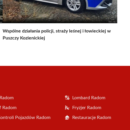
Wspólne działania policji, straży leśnej i łowieckiej w
Puszczy Kozienickiej
 Radom
Lombard Radom
af Radom
Fryzjer Radom
Kontroli Pojazdów Radom
Restauracje Radom