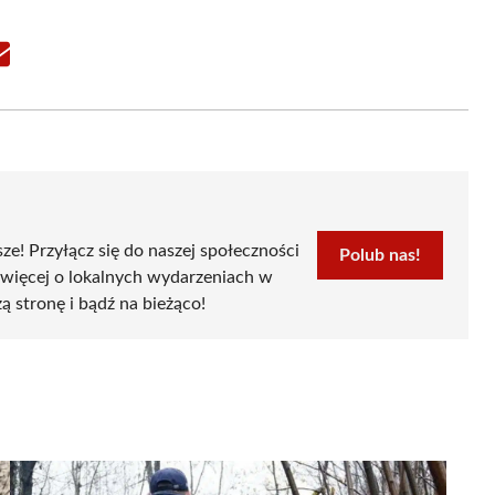
Share
on
Email
sze! Przyłącz się do naszej społeczności
Polub nas!
 więcej o lokalnych wydarzeniach w
ą stronę i bądź na bieżąco!