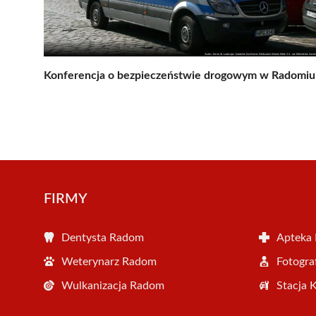
Konferencja o bezpieczeństwie drogowym w Radomiu
FIRMY
Dentysta Radom
Apteka
Weterynarz Radom
Fotogr
Wulkanizacja Radom
Stacja 