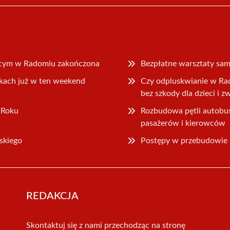
ącym w Radomiu zakończona
Bezpłatne warsztaty sa
rkach już w ten weekend
Czy odpluskwianie w Ra
bez szkody dla dzieci i z
 Roku
Rozbudowa pętli autob
pasażerów i kierowców
skiego
Postępy w przebudowie u
REDAKCJA
Skontaktuj się z nami przechodząc na stronę