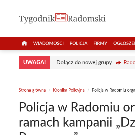
Przejdź
do
treści
WIADOMOŚCI
POLICJA
FIRMY
OGŁOSZE
UWAGA!
Dołącz do nowej grupy
Rado
Strona główna
/
Kronika Policyjna
/
Policja w Radomiu org
Policja w Radomiu or
ramach kampanii „Dz