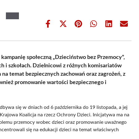
Share
Share
Share
Share
Share
Share
on
on
on
on
on
on
Facebook
X
Pinterest
WhatsApp
LinkedIn
Email
(Twitter)
ą kampanię społeczną „Dzieciństwo bez Przemocy”,
 i szkołach. Dzielnicowi z różnych komisariatów
ch na temat bezpiecznych zachowań oraz zagrożeń, z
ównież promowanie wartości bezpiecznego i
ywa się w dniach od 6 października do 19 listopada, a jej
Krajowa Koalicja na rzecz Ochrony Dzieci. Inicjatywa ma na
roblemu przemocy wobec dzieci oraz promowanie uważnego
oncentrowali się na edukacji dzieci na temat właściwych