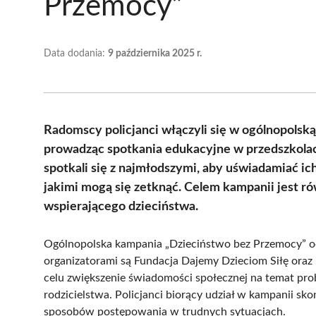
Przemocy”
Data dodania:
9 października 2025 r.
Radomscy policjanci włączyli się w ogólnopolsk
prowadząc spotkania edukacyjne w przedszkolach
spotkali się z najmłodszymi, aby uświadamiać i
jakimi mogą się zetknąć. Celem kampanii jest r
wspierającego dzieciństwa.
Ogólnopolska kampania „Dzieciństwo bez Przemocy” odb
organizatorami są Fundacja Dajemy Dzieciom Siłę oraz 
celu zwiększenie świadomości społecznej na temat p
rodzicielstwa. Policjanci biorący udział w kampanii sk
sposobów postępowania w trudnych sytuacjach.