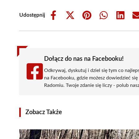
Udostępnij
Share
Share
Share
Share
Share
on
on
on
on
on
Facebook
X
Pinterest
WhatsApp
LinkedIn
(Twitter)
Dołącz do nas na Facebooku!
Odkrywaj, dyskutuj i dziel się tym co najlep
na Facebooku, gdzie możesz dowiedzieć się
Radomiu. Twoje zdanie się liczy - polub nasz
Zobacz Także