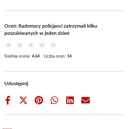
Oceń: Radomscy policjanci zatrzymali kilku
poszukiwanych w jeden dzień
★
★
★
★
★
Średnia ocena:
4.64
Liczba ocen:
14
Udostępnij
Share
Share
Share
Share
Share
Share
on
on
on
on
on
on
Facebook
X
Pinterest
WhatsApp
LinkedIn
Email
(Twitter)