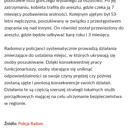
podstawie listu gończego wydanego za oszustwo. Po jej
zatrzymaniu, kobieta trafiła do aresztu, gdzie czeka ją 7
miesięcy pozbawienia wolności. Kolejnym ujętym był 53-
letni mężczyzna, poszukiwany w związku z przestępstwem
znęcania się nad innymi. On również został przewieziony do
aresztu, gdzie będzie odbywać karę roku i 3 miesięcy.
Radomscy policjanci systematycznie prowadzą działania
zmierzające do ustalania miejsc, w których ukrywają się
osoby poszukiwane. Dzięki konsekwentnej pracy
funkcjonariuszy, osoby starające się uniknąć
odpowiedzialności za swoje czyny prędzej czy później
zostaną ujęte i poniosą konsekwencje swoich działań.
Działania te są częścią szerszej strategii lokalnych służb
porządkowych mającej na celu utrzymanie bezpieczeństwa
w regionie.
Źródło:
Policja Radom