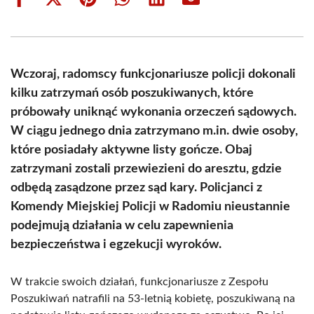
Share
Share
Share
Share
Share
Share
on
on
on
on
on
on
Facebook
X
Pinterest
WhatsApp
LinkedIn
Email
(Twitter)
Wczoraj, radomscy funkcjonariusze policji dokonali
kilku zatrzymań osób poszukiwanych, które
próbowały uniknąć wykonania orzeczeń sądowych.
W ciągu jednego dnia zatrzymano m.in. dwie osoby,
które posiadały aktywne listy gończe. Obaj
zatrzymani zostali przewiezieni do aresztu, gdzie
odbędą zasądzone przez sąd kary. Policjanci z
Komendy Miejskiej Policji w Radomiu nieustannie
podejmują działania w celu zapewnienia
bezpieczeństwa i egzekucji wyroków.
W trakcie swoich działań, funkcjonariusze z Zespołu
Poszukiwań natrafili na 53-letnią kobietę, poszukiwaną na