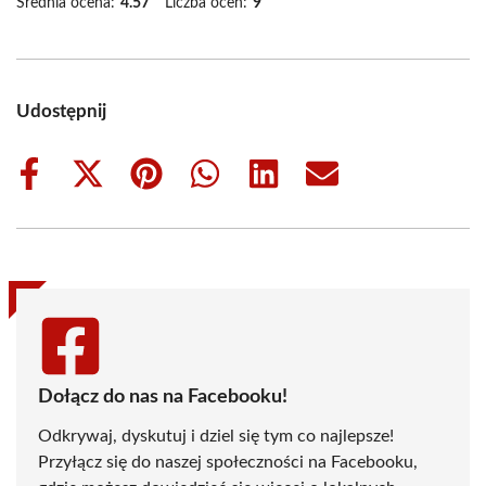
Średnia ocena:
4.57
Liczba ocen:
9
Udostępnij
Share
Share
Share
Share
Share
Share
on
on
on
on
on
on
Facebook
X
Pinterest
WhatsApp
LinkedIn
Email
(Twitter)
Dołącz do nas na Facebooku!
Odkrywaj, dyskutuj i dziel się tym co najlepsze!
Przyłącz się do naszej społeczności na Facebooku,