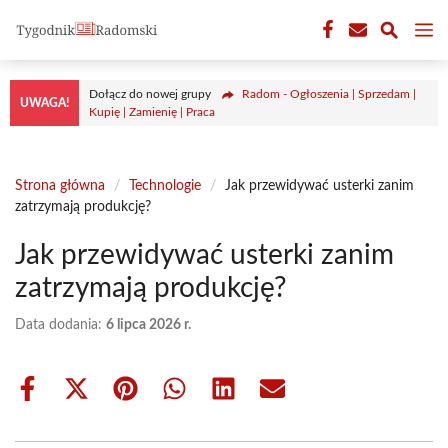
Przejdź
M
do
treści
Dołącz do nowej grupy
Radom - Ogłoszenia | Sprzedam |
UWAGA!
Kupię | Zamienię | Praca
Strona główna
/
Technologie
/
Jak przewidywać usterki zanim
zatrzymają produkcję?
Jak przewidywać usterki zanim
zatrzymają produkcję?
Data dodania:
6 lipca 2026 r.
Share
Share
Share
Share
Share
Share
on
on
on
on
on
on
Facebook
X
Pinterest
WhatsApp
LinkedIn
Email
(Twitter)