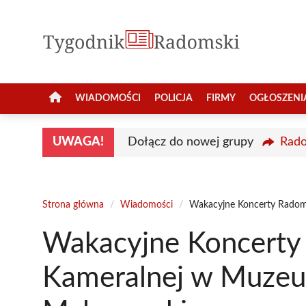
Przejdź
do
treści
WIADOMOŚCI
POLICJA
FIRMY
OGŁOSZENI
UWAGA!
Dołącz do nowej grupy
Rado
Strona główna
/
Wiadomości
/
Wakacyjne Koncerty Radoms
Wakacyjne Koncerty 
Kameralnej w Muzeu