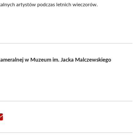
kalnych artystów podczas letnich wieczorów.
Kameralnej w Muzeum im. Jacka Malczewskiego
Share
on
Email