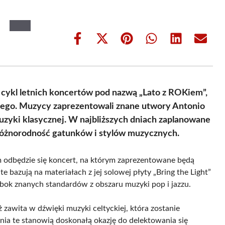
Share
Share
Share
Share
Share
Share
on
on
on
on
on
on
Facebook
X
Pinterest
WhatsApp
LinkedIn
Email
(Twitter)
cykl letnich koncertów pod nazwą „Lato z ROKiem”,
iego. Muzycy zaprezentowali znane utwory Antonio
uzyki klasycznej. W najbliższych dniach zaplanowane
 różnorodność gatunków i stylów muzycznych.
um odbędzie się koncert, na którym zaprezentowane będą
bazują na materiałach z jej solowej płyty „Bring the Light”
bok znanych standardów z obszaru muzyki pop i jazzu.
 zawita w dźwięki muzyki celtyckiej, która zostanie
a te stanowią doskonałą okazję do delektowania się