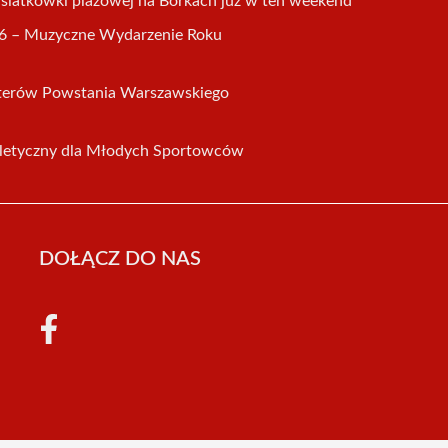
u siatkówki plażowej na Borkach już w ten weekend
 – Muzyczne Wydarzenie Roku
aterów Powstania Warszawskiego
tletyczny dla Młodych Sportowców
DOŁĄCZ DO NAS