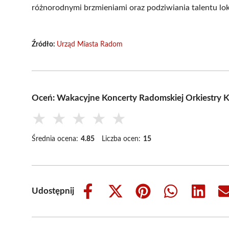
różnorodnymi brzmieniami oraz podziwiania talentu lo
Źródło:
Urząd Miasta Radom
Oceń: Wakacyjne Koncerty Radomskiej Orkiestry 
★
★
★
★
★
Średnia ocena:
4.85
Liczba ocen:
15
Udostępnij
Share
Share
Share
Share
Share
on
on
on
on
on
Facebook
X
Pinterest
WhatsApp
LinkedIn
(Twitter)