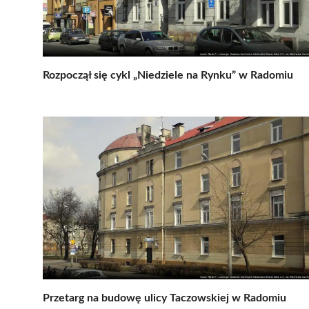
Rozpoczął się cykl „Niedziele na Rynku” w Radomiu
Przetarg na budowę ulicy Taczowskiej w Radomiu