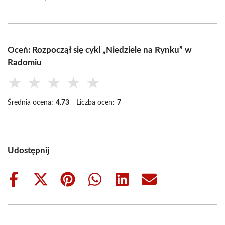
Oceń: Rozpoczął się cykl „Niedziele na Rynku” w
Radomiu
★
★
★
★
★
Średnia ocena:
4.73
Liczba ocen:
7
Udostępnij
Share
Share
Share
Share
Share
Share
on
on
on
on
on
on
Facebook
X
Pinterest
WhatsApp
LinkedIn
Email
(Twitter)