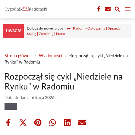
Przejdź
M
do
treści
Dołącz do nowej grupy
Radom - Ogłoszenia | Sprzedam |
UWAGA!
Kupię | Zamienię | Praca
Strona główna
/
Wiadomości
/
Rozpoczął się cykl „Niedziele na
Rynku” w Radomiu
Rozpoczął się cykl „Niedziele na
Rynku” w Radomiu
Data dodania:
6 lipca 2026 r.
Share
Share
Share
Share
Share
Share
on
on
on
on
on
on
Facebook
X
Pinterest
WhatsApp
LinkedIn
Email