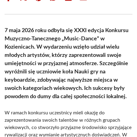
on
on
on
on
on
on
Facebook
X
Pinterest
WhatsApp
LinkedIn
Email
(Twitter)
7 maja 2026 roku odbyła się XXXI edycja Konkursu
Muzyczno-Tanecznego „Music-Dance” w
Kozienicach. W wydarzeniu wzięło udział wielu
młodych artystów, którzy zaprezentowali swoje
umiejętności w przyjaznej atmosferze. Szczególnie
wyróżnili się uczniowie koła Nauki gry na
keyboardzie, zdobywając najwyższe miejsca w
swoich kategoriach wiekowych. Ich sukcesy były
powodem do dumy dla całej społeczności lokalnej.
W ramach konkursu uczestnicy mieli okazję do
zaprezentowania swoich talentów w różnych grupach
wiekowych, co stworzyło przyjazne środowisko sprzyjające
rywalizacji oraz wymianie artystycznych doświadczeń. W