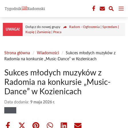
Przejdź
M
do
treści
Dołącz do nowej grupy
Radom - Ogłoszenia | Sprzedam |
UWAGA!
Kupię | Zamienię | Praca
Strona główna
/
Wiadomości
/
Sukces młodych muzyków z
Radomia na konkursie „Music-Dance” w Kozienicach
Sukces młodych muzyków z
Radomia na konkursie „Music-
Dance” w Kozienicach
Data dodania:
9 maja 2026 r.
Share
Share
Share
Share
Share
Share