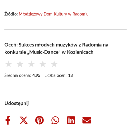
Źródło:
Młodzieżowy Dom Kultury w Radomiu
Oceń: Sukces młodych muzyków z Radomia na
konkursie „Music-Dance” w Kozienicach
★
★
★
★
★
Średnia ocena:
4.95
Liczba ocen:
13
Udostępnij
Share
Share
Share
Share
Share
Share
on
on
on
on
on
on