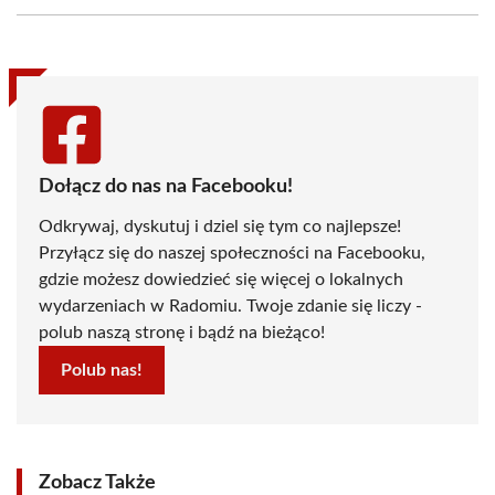
Facebook
X
Pinterest
WhatsApp
LinkedIn
Email
(Twitter)
Dołącz do nas na Facebooku!
Odkrywaj, dyskutuj i dziel się tym co najlepsze!
Przyłącz się do naszej społeczności na Facebooku,
gdzie możesz dowiedzieć się więcej o lokalnych
wydarzeniach w Radomiu. Twoje zdanie się liczy -
polub naszą stronę i bądź na bieżąco!
Polub nas!
Zobacz Także