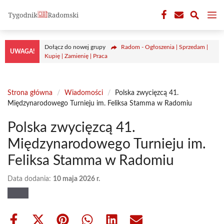
Przejdź
M
do
treści
Dołącz do nowej grupy
Radom - Ogłoszenia | Sprzedam |
UWAGA!
Kupię | Zamienię | Praca
Strona główna
/
Wiadomości
/
Polska zwycięzcą 41.
Międzynarodowego Turnieju im. Feliksa Stamma w Radomiu
Polska zwycięzcą 41.
Międzynarodowego Turnieju im.
Feliksa Stamma w Radomiu
Data dodania:
10 maja 2026 r.
Share
Share
Share
Share
Share
Share