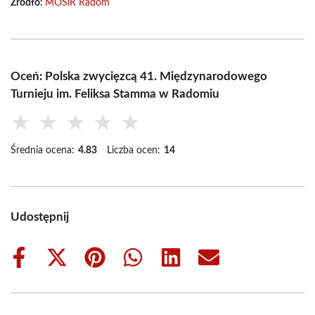
Źródło:
MOSiR Radom
Oceń: Polska zwycięzcą 41. Międzynarodowego
Turnieju im. Feliksa Stamma w Radomiu
★
★
★
★
★
Średnia ocena:
4.83
Liczba ocen:
14
Udostępnij
Share
Share
Share
Share
Share
Share
on
on
on
on
on
on
Facebook
X
Pinterest
WhatsApp
LinkedIn
Email
(Twitter)