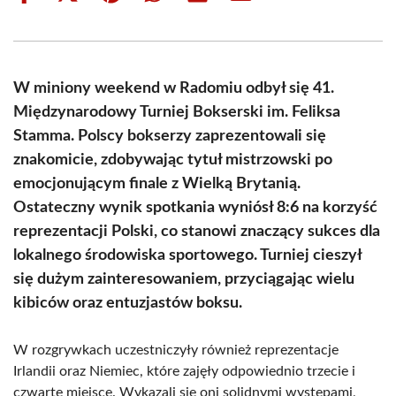
on
on
on
on
on
on
Facebook
X
Pinterest
WhatsApp
LinkedIn
Email
(Twitter)
W miniony weekend w Radomiu odbył się 41.
Międzynarodowy Turniej Bokserski im. Feliksa
Stamma. Polscy bokserzy zaprezentowali się
znakomicie, zdobywając tytuł mistrzowski po
emocjonującym finale z Wielką Brytanią.
Ostateczny wynik spotkania wyniósł 8:6 na korzyść
reprezentacji Polski, co stanowi znaczący sukces dla
lokalnego środowiska sportowego. Turniej cieszył
się dużym zainteresowaniem, przyciągając wielu
kibiców oraz entuzjastów boksu.
W rozgrywkach uczestniczyły również reprezentacje
Irlandii oraz Niemiec, które zajęły odpowiednio trzecie i
czwarte miejsce. Wykazali się oni solidnymi występami,