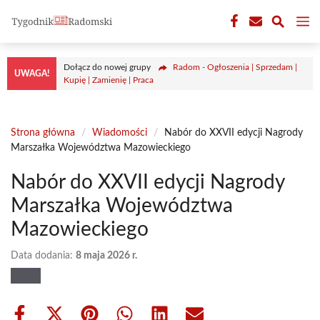
Przejdź
M
do
treści
Dołącz do nowej grupy
Radom - Ogłoszenia | Sprzedam |
UWAGA!
Kupię | Zamienię | Praca
Strona główna
/
Wiadomości
/
Nabór do XXVII edycji Nagrody
Marszałka Województwa Mazowieckiego
Nabór do XXVII edycji Nagrody
Marszałka Województwa
Mazowieckiego
Data dodania:
8 maja 2026 r.
Share
Share
Share
Share
Share
Share