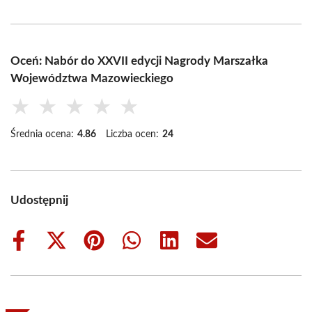
Oceń: Nabór do XXVII edycji Nagrody Marszałka
Województwa Mazowieckiego
★
★
★
★
★
Średnia ocena:
4.86
Liczba ocen:
24
Udostępnij
Share
Share
Share
Share
Share
Share
on
on
on
on
on
on
Facebook
X
Pinterest
WhatsApp
LinkedIn
Email
(Twitter)