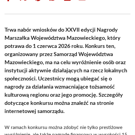
on
on
on
on
on
on
Facebook
X
Pinterest
WhatsApp
LinkedIn
Email
(Twitter)
Trwa nabór wniosków do XXVII edycji Nagrody
Marszałka Województwa Mazowieckiego, który
potrawa do 1 czerwca 2026 roku. Konkurs ten,
organizowany przez Samorząd Województwa
Mazowieckiego, ma na celu wyróżnienie osób oraz
instytucji aktywnie działających na rzecz lokalnych
społeczności. Uczestnicy mogą ubiegać się o
nagrody za działania wzmacniające tożsamość
kulturową regionu oraz jego promocję. Szczegóły
dotyczące konkursu można znaleźć na stronie
internetowej samorządu.
W ramach konkursu można zdobyć nie tylko prestiżowe
wyróżnienie, ale także nagrodę finansową w wysokości 15