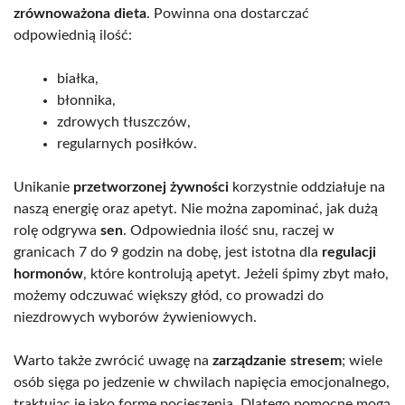
zrównoważona dieta
. Powinna ona dostarczać
odpowiednią ilość:
białka,
błonnika,
zdrowych tłuszczów,
regularnych posiłków.
Unikanie
przetworzonej żywności
korzystnie oddziałuje na
naszą energię oraz apetyt. Nie można zapominać, jak dużą
rolę odgrywa
sen
. Odpowiednia ilość snu, raczej w
granicach 7 do 9 godzin na dobę, jest istotna dla
regulacji
hormonów
, które kontrolują apetyt. Jeżeli śpimy zbyt mało,
możemy odczuwać większy głód, co prowadzi do
niezdrowych wyborów żywieniowych.
Warto także zwrócić uwagę na
zarządzanie stresem
; wiele
osób sięga po jedzenie w chwilach napięcia emocjonalnego,
traktując je jako formę pocieszenia. Dlatego pomocne mogą