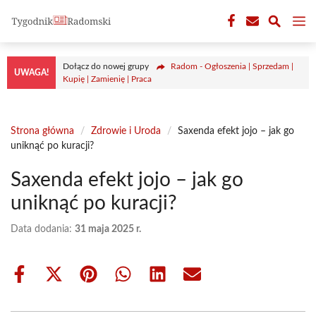
Przejdź
M
do
treści
Dołącz do nowej grupy
Radom - Ogłoszenia | Sprzedam |
UWAGA!
Kupię | Zamienię | Praca
Strona główna
/
Zdrowie i Uroda
/
Saxenda efekt jojo – jak go
uniknąć po kuracji?
Saxenda efekt jojo – jak go
uniknąć po kuracji?
Data dodania:
31 maja 2025 r.
Share
Share
Share
Share
Share
Share
on
on
on
on
on
on
Facebook
X
Pinterest
WhatsApp
LinkedIn
Email
(Twitter)