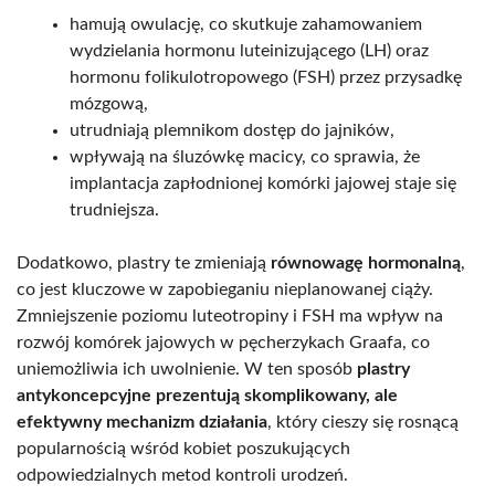
hamują owulację, co skutkuje zahamowaniem
wydzielania hormonu luteinizującego (LH) oraz
hormonu folikulotropowego (FSH) przez przysadkę
mózgową,
utrudniają plemnikom dostęp do jajników,
wpływają na śluzówkę macicy, co sprawia, że
implantacja zapłodnionej komórki jajowej staje się
trudniejsza.
Dodatkowo, plastry te zmieniają
równowagę hormonalną
,
co jest kluczowe w zapobieganiu nieplanowanej ciąży.
Zmniejszenie poziomu luteotropiny i FSH ma wpływ na
rozwój komórek jajowych w pęcherzykach Graafa, co
uniemożliwia ich uwolnienie. W ten sposób
plastry
antykoncepcyjne prezentują skomplikowany, ale
efektywny mechanizm działania
, który cieszy się rosnącą
popularnością wśród kobiet poszukujących
odpowiedzialnych metod kontroli urodzeń.