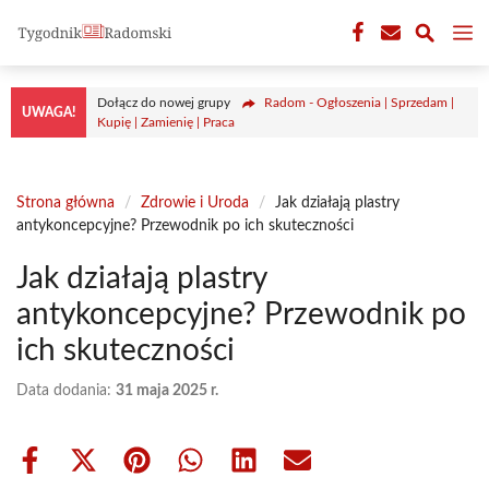
Przejdź
M
do
treści
Dołącz do nowej grupy
Radom - Ogłoszenia | Sprzedam |
UWAGA!
Kupię | Zamienię | Praca
Strona główna
/
Zdrowie i Uroda
/
Jak działają plastry
antykoncepcyjne? Przewodnik po ich skuteczności
Jak działają plastry
antykoncepcyjne? Przewodnik po
ich skuteczności
Data dodania:
31 maja 2025 r.
Share
Share
Share
Share
Share
Share
on
on
on
on
on
on