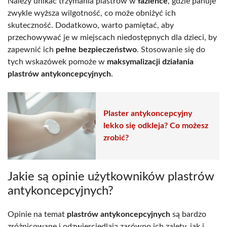
Należy unikać trzymania plastrów w
łazience
, gdzie panuje
zwykle wyższa wilgotność, co może obniżyć ich
skuteczność. Dodatkowo, warto pamiętać, aby
przechowywać je w miejscach niedostępnych dla dzieci, by
zapewnić ich
pełne bezpieczeństwo
. Stosowanie się do
tych wskazówek pomoże w
maksymalizacji działania
plastrów antykoncepcyjnych
.
Plaster antykoncepcyjny
lekko się odkleja? Co możesz
zrobić?
Jakie są opinie użytkowników plastrów
antykoncepcyjnych?
Opinie na temat
plastrów antykoncepcyjnych
są bardzo
zróżnicowane i odzwierciedlają zarówno ich zalety, jak i