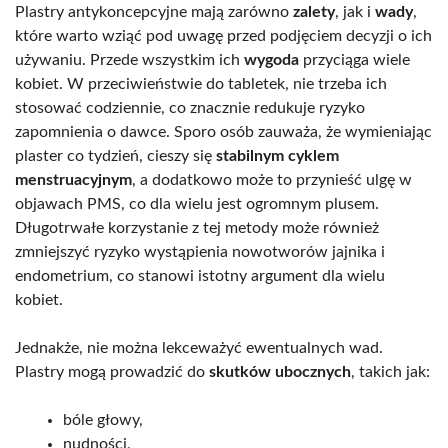
Plastry antykoncepcyjne mają zarówno
zalety
, jak i
wady
,
które warto wziąć pod uwagę przed podjęciem decyzji o ich
używaniu. Przede wszystkim ich
wygoda
przyciąga wiele
kobiet. W przeciwieństwie do tabletek, nie trzeba ich
stosować codziennie, co znacznie redukuje ryzyko
zapomnienia o dawce. Sporo osób zauważa, że wymieniając
plaster co tydzień, cieszy się
stabilnym cyklem
menstruacyjnym
, a dodatkowo może to przynieść ulgę w
objawach PMS, co dla wielu jest ogromnym plusem.
Długotrwałe korzystanie z tej metody może również
zmniejszyć ryzyko wystąpienia nowotworów jajnika i
endometrium, co stanowi istotny argument dla wielu
kobiet.
Jednakże, nie można lekceważyć ewentualnych wad.
Plastry mogą prowadzić do
skutków ubocznych
, takich jak:
bóle głowy,
nudności,