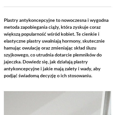
Facebook
X
Pinterest
WhatsApp
LinkedIn
Email
(Twitter)
Plastry antykoncepcyjne to nowoczesna i wygodna
metoda zapobiegania ciąży, która zyskuje coraz
większą popularność wśród kobiet. Te cienkie i
elastyczne plastry uwalniają hormony, skutecznie
hamując owulację oraz zmieniając skład śluzu
szyjkowego, co utrudnia dotarcie plemników do
jajeczka. Dowiedz się, jak działają plastry
antykoncepcyjne i jakie mają zalety i wady, aby
podjąć świadomą decyzję o ich stosowaniu.