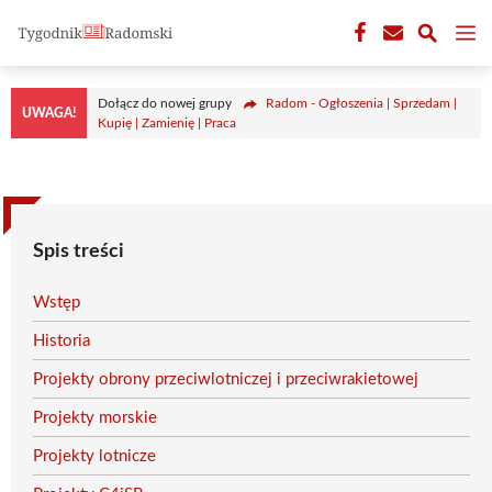
Przejdź
M
do
treści
Dołącz do nowej grupy
Radom - Ogłoszenia | Sprzedam |
UWAGA!
Kupię | Zamienię | Praca
Spis treści
Wstęp
Historia
Projekty obrony przeciwlotniczej i przeciwrakietowej
Projekty morskie
Projekty lotnicze