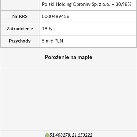
Polski Holding Obronny Sp. z o.o. – 30,98%
Nr KRS
0000489456
Zatrudnienie
19 tys.
Przychody
5 mld PLN
Położenie na mapie
51.408278, 21.153222