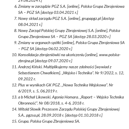
29.06.2024 r.]
Zmiany w zarządzie PGZ S.A. [online], Polska Grupa Zbrojeniowa
SA – PGZ SA [dostęp 03.04.2021 r.]
Nowy skład zarządu PGZ S.A. [online], grupapgz.pl [dostęp
08.04.2021 r.]
Nowy Zarząd Polskiej Grupy Zbrojeniowej S.A. [online], Polska
Grupa Zbrojeniowa SA – PGZ SA [dostęp 28.03.2020 r.]
Zmiany w organach spółki [online], Polska Grupa Zbrojeniowa SA
– PGZ SA [dostęp 06.02.2020 r.]
Konsolidacja zbrojeniówki na ukończeniu [online], www.polska-
zbrojna.pl [dostęp 09.07.2020 r.]
Andrzej Kiński. Multiplikujemy nasze zdolności [wywiad z
Sebastianem Chwałkiem]. „Wojsko i Technika”. Nr 9/2022, s. 12,
09.2022 r.
Plus w wynikach GK PGZ. „Nowa Technika Wojskowa”. Nr
6/2019, s. 5, 06.2019 r.
a b Michał Likowski. Agonia Homara. „Raport – Wojsko Technika
Obronność”. Nr 08/2018, s. 4-6, 2018 r.
Witold Słowik Prezesem Zarządu Polskiej Grupy Zbrojeniowej
S.A.. pgzsa.pl, 28.09.2018 r. [dostęp 01.10.2018 r.]
Grupa. Polska Grupa Zbrojeniowa SA.