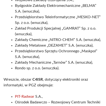
Wojskowe Zakłady Uzbrojenia S.A.,
Bydgoskie Zakłady Elektromechaniczne „BELMA”
S.A. (wnuczka),
Przedsiębiorstwo Teleinformatyczne „MESKO-NET”
Sp. z o.o. (wnuczka),
Zakład Produkcji Specjalnej „GAMRAT” Sp. z o.o.
(wnuczka),
Zakłady Chemiczne „NITRO-CHEM” S.A. (wnuczka),
Zakłady Metalowe „DEZAMET” S.A. (wnuczka),
Przedsiębiorstwo Sprzętu Ochronnego „Maskpol”
S.A. (wnuczka),
Zakłady Mechaniczne „Tarnów” S.A. (wnuczka),
Rondo sp. z o.o. (wnuczka).
Wreszcie, obszar
C4ISR
, dotyczący elektroniki oraz
informatyki, w PGZ obejmuje:
PIT-Radwar
S.A.,
Ośrodek Badawczo – Rozwojowy Centrum Techniki