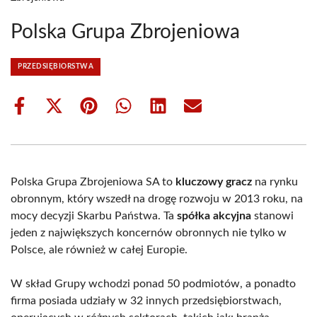
Polska Grupa Zbrojeniowa
PRZEDSIĘBIORSTWA
Share
Share
Share
Share
Share
Share
on
on
on
on
on
on
Facebook
X
Pinterest
WhatsApp
LinkedIn
Email
(Twitter)
Polska Grupa Zbrojeniowa SA to
kluczowy gracz
na rynku
obronnym, który wszedł na drogę rozwoju w 2013 roku, na
mocy decyzji Skarbu Państwa. Ta
spółka akcyjna
stanowi
jeden z największych koncernów obronnych nie tylko w
Polsce, ale również w całej Europie.
W skład Grupy wchodzi ponad 50 podmiotów, a ponadto
firma posiada udziały w 32 innych przedsiębiorstwach,