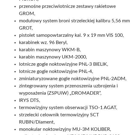
przenośne przeciwlotnicze zestawy rakietowe
GROM,
modułowy system broni strzeleckiej kalibru 5,56 mm
GROT,
pistolet samopowtarzalny kal. 9 x 19 mm VIS 100,
karabinek wz. 96 Beryl,
karabin maszynowy WKM-B,
karabin maszynowy UKM-2000,
lotnicze gogle noktowizyjne PNL-3 BIELIK,
lotnicze gogle noktowizyjne PNL-4,
zminiaturyzowane gogle noktowizyjne PNL-2ADM,
zintegrowany system przenoszenia uzbrojenia i
wyposażenia (ZSPUiW) „DROMADER”,
IRYS DTS,
termowizyjny system obserwacji TSO-1 AGAT,
strzelecki celownik termowizyjny SCT
RUBIN/Diament,
monokular noktowizyjny MU-3M KOLIBER,