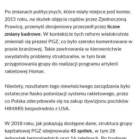
Po zmianach politycznych, które miały miejsce pod koniec
2015 roku, na skutek objęcia rządów przez Zjednoczoną
Prawicę, przemyśl zbrojeniowy przeszedł przez
liczne
zmiany kadrowe
. W kontekście tych reform wielokrotnie
zmieniali się prezesi PGZ, co było szeroko komentowane w
prasie branżowej. Takie zawirowania w kierownictwie
uwydatniły problemy strukturalne, w tym brak
przygotowania grupy do realizacji programu artylerii
rakietowej Homar.
Niestety, rezultatem tego niewłaściwego zarządzania było
ostateczne fiasko polonizacji systemu rakietowego, przez
co Polska zdecydowała się na zakup dywizjonu pocisków
HIMARS bezpośrednio z USA.
W 2018 roku, jak pokazują dostępne dane, struktura grupy
kapitałowej PGZ obejmowała
45 spółek
, w tym 28
jednostek bezpośrednich oraz 16 zależnych. Po trudnym