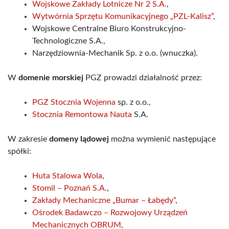
Wojskowe Zakłady Lotnicze Nr 2 S.A.
,
Wytwórnia Sprzętu Komunikacyjnego „PZL-Kalisz”
,
Wojskowe Centralne Biuro Konstrukcyjno-
Technologiczne S.A.,
Narzędziownia-Mechanik Sp. z o.o. (wnuczka).
W
domenie morskiej
PGZ prowadzi działalność przez:
PGZ Stocznia Wojenna
sp. z o.o.,
Stocznia Remontowa Nauta
S.A.
W zakresie
domeny lądowej
można wymienić następujące
spółki:
Huta Stalowa Wola
,
Stomil – Poznań S.A.
,
Zakłady Mechaniczne „Bumar – Łabędy”
,
Ośrodek Badawczo – Rozwojowy Urządzeń
Mechanicznych OBRUM
,