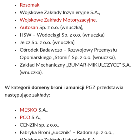
Rosomak
,
Wojskowe Zakłady Inżynieryjne S.A.,
Wojskowe Zakłady Motoryzacyjne
,
Autosan
Sp. z o.o. (wnuczka),
HSW – Wodociągi Sp. z o.o. (wnuczka),
Jelcz Sp. z o.o. (wnuczka),
Ośrodek Badawczo – Rozwojowy Przemysłu
Oponiarskiego „Stomil” Sp. z o.o. (wnuczka),
Zakład Mechaniczny „BUMAR-MIKULCZYCE” S.A.
(wnuczka).
W kategorii
domeny broni i amunicji
PGZ przedstawia
następujące zakłady:
MESKO
S.A.,
PCO
S.A.,
CENZIN sp. z o.o.,
Fabryka Broni „Łucznik” – Radom sp. z o.o.,