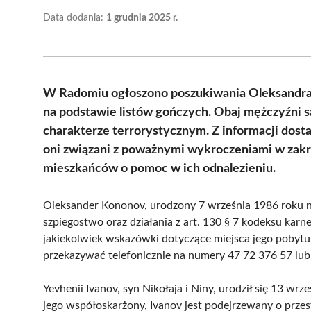
Data dodania:
1 grudnia 2025 r.
W Radomiu ogłoszono poszukiwania Oleksandra K
na podstawie listów gończych. Obaj mężczyźni s
charakterze terrorystycznym. Z informacji dost
oni związani z poważnymi wykroczeniami w zakre
mieszkańców o pomoc w ich odnalezieniu.
Oleksander Kononov, urodzony 7 września 1986 roku n
szpiegostwo oraz działania z art. 130 § 7 kodeksu karn
jakiekolwiek wskazówki dotyczące miejsca jego pobytu
przekazywać telefonicznie na numery 47 72 376 57 lub
Yevhenii Ivanov, syn Nikołaja i Niny, urodził się 13 w
jego współoskarżony, Ivanov jest podejrzewany o prze