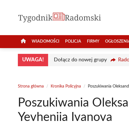
Przejdź
do
treści
WIADOMOŚCI
POLICJA
FIRMY
OGŁOSZENI
UWAGA!
Dołącz do nowej grupy
Rado
Strona główna
/
Kronika Policyjna
/
Poszukiwania Oleksand
Poszukiwania Oleksa
Yevheniia Ivanova