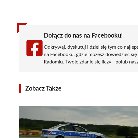
Facebook
X
Pinterest
WhatsApp
LinkedIn
(Twitter)
Dołącz do nas na Facebooku!
Odkrywaj, dyskutuj i dziel się tym co najlep
na Facebooku, gdzie możesz dowiedzieć się
Radomiu. Twoje zdanie się liczy - polub nasz
Zobacz Także