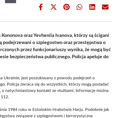
Share
Share
Share
Share
Share
Share
on
on
on
on
on
on
Facebook
X
Pinterest
WhatsApp
LinkedIn
Email
(Twitter)
ononova oraz Yevheniia Ivanova, którzy są ścigani
ą podejrzewani o szpiegostwo oraz przestępstwa o
arczonych przez funkcjonariuszy wynika, że mogą być
sie bezpieczeństwa publicznego. Policja apeluje do
a Ukrainie, jest poszukiwany z powodu podejrzeń o
ego. Policja zwraca się do wszystkich, którzy mogą posiadać
, o natychmiastowy kontakt ze służbami. Informacje można
 112.
rześnia 1984 roku w Estońskim Hrabstwie Harju. Podobnie jak
stępstwa związane z szpiegostwem i terrorystyczne