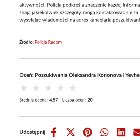
aktywności. Policja podkreśla znaczenie każdej informa
znają jakiekolwiek szczegóły, mogą kontaktować się 
wysyłając wiadomości na adres kancelaria.poszukiwania
Źródło:
Policja Radom
Oceń: Poszukiwania Oleksandra Kononova i Yevhe
★
★
★
★
★
Średnia ocena:
4.57
Liczba ocen:
20
Udostępnij
Share
Share
Share
Share
Share
on
on
on
on
on