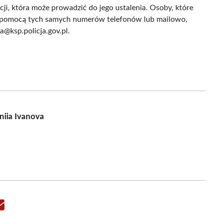
cji, która może prowadzić do jego ustalenia. Osoby, które
za pomocą tych samych numerów telefonów lub mailowo,
@ksp.policja.gov.pl.
niia Ivanova
Share
on