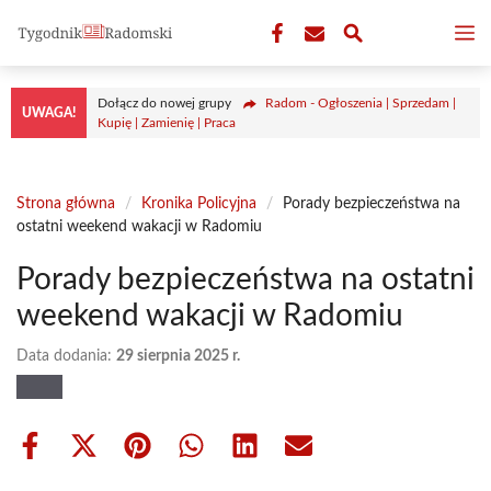
Przejdź
M
do
treści
Dołącz do nowej grupy
Radom - Ogłoszenia | Sprzedam |
UWAGA!
Kupię | Zamienię | Praca
Strona główna
/
Kronika Policyjna
/
Porady bezpieczeństwa na
ostatni weekend wakacji w Radomiu
Porady bezpieczeństwa na ostatni
weekend wakacji w Radomiu
Data dodania:
29 sierpnia 2025 r.
Share
Share
Share
Share
Share
Share
on
on
on
on
on
on
Facebook
X
Pinterest
WhatsApp
LinkedIn
Email