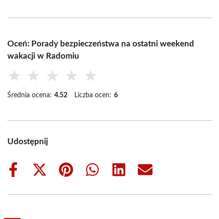
Oceń: Porady bezpieczeństwa na ostatni weekend
wakacji w Radomiu
★
★
★
★
★
Średnia ocena:
4.52
Liczba ocen:
6
Udostępnij
Share
Share
Share
Share
Share
Share
on
on
on
on
on
on
Facebook
X
Pinterest
WhatsApp
LinkedIn
Email
(Twitter)