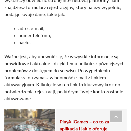
wystarczy odwiedzić stronę internetową platformy. Tam
znajdziesz formularz rejestracyjny, który należy wypełnić,
podając swoje dane, takie jak:
adres e-mail,
numer telefonu,
hasło.
Ważne jest, aby upewnić się, że wszystkie informacje są
prawidłowe i aktualne—dzięki temu unikniesz późniejszych
problemów z dostępem do serwisu. Po wypełnieniu
formularza otrzymasz wiadomość e-mail z linkiem
aktywacyjnym. Kliknięcie w ten link to kluczowy krok do
potwierdzenia rejestracji, po którym Twoje konto zostanie
aktywowane.
PlayAllGames – co to za
aplikacja i jakie oferuje