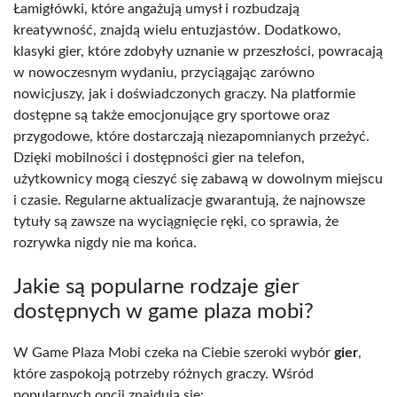
Łamigłówki, które angażują umysł i rozbudzają
kreatywność, znajdą wielu entuzjastów. Dodatkowo,
klasyki gier, które zdobyły uznanie w przeszłości, powracają
w nowoczesnym wydaniu, przyciągając zarówno
nowicjuszy, jak i doświadczonych graczy. Na platformie
dostępne są także emocjonujące gry sportowe oraz
przygodowe, które dostarczają niezapomnianych przeżyć.
Dzięki mobilności i dostępności gier na telefon,
użytkownicy mogą cieszyć się zabawą w dowolnym miejscu
i czasie. Regularne aktualizacje gwarantują, że najnowsze
tytuły są zawsze na wyciągnięcie ręki, co sprawia, że
rozrywka nigdy nie ma końca.
Jakie są popularne rodzaje gier
dostępnych w game plaza mobi?
W Game Plaza Mobi czeka na Ciebie szeroki wybór
gier
,
które zaspokoją potrzeby różnych graczy. Wśród
popularnych opcji znajdują się: