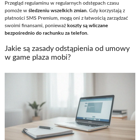
Przegląd regulaminu w regularnych odstępach czasu
pomoże w
śledzeniu wszelkich zmian
. Gdy korzystają z
płatności SMS Premium, mogą oni z łatwością zarządzać
swoimi finansami, ponieważ
koszty są wliczane
bezpośrednio do rachunku za telefon
.
Jakie są zasady odstąpienia od umowy
w game plaza mobi?