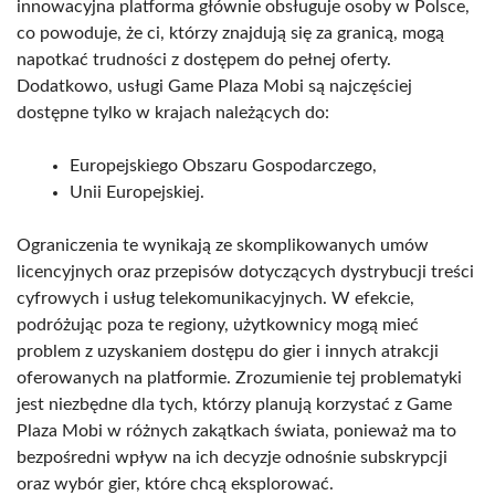
innowacyjna platforma głównie obsługuje osoby w Polsce,
co powoduje, że ci, którzy znajdują się za granicą, mogą
napotkać trudności z dostępem do pełnej oferty.
Dodatkowo, usługi Game Plaza Mobi są najczęściej
dostępne tylko w krajach należących do:
Europejskiego Obszaru Gospodarczego,
Unii Europejskiej.
Ograniczenia te wynikają ze skomplikowanych umów
licencyjnych oraz przepisów dotyczących dystrybucji treści
cyfrowych i usług telekomunikacyjnych. W efekcie,
podróżując poza te regiony, użytkownicy mogą mieć
problem z uzyskaniem dostępu do gier i innych atrakcji
oferowanych na platformie. Zrozumienie tej problematyki
jest niezbędne dla tych, którzy planują korzystać z Game
Plaza Mobi w różnych zakątkach świata, ponieważ ma to
bezpośredni wpływ na ich decyzje odnośnie subskrypcji
oraz wybór gier, które chcą eksplorować.