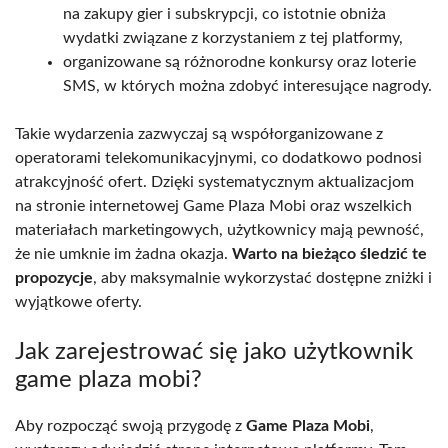
na zakupy gier i subskrypcji, co istotnie obniża
wydatki związane z korzystaniem z tej platformy,
organizowane są różnorodne konkursy oraz loterie
SMS, w których można zdobyć interesujące nagrody.
Takie wydarzenia zazwyczaj są współorganizowane z
operatorami telekomunikacyjnymi, co dodatkowo podnosi
atrakcyjność ofert. Dzięki systematycznym aktualizacjom
na stronie internetowej Game Plaza Mobi oraz wszelkich
materiałach marketingowych, użytkownicy mają pewność,
że nie umknie im żadna okazja.
Warto na bieżąco śledzić te
propozycje
, aby maksymalnie wykorzystać dostępne zniżki i
wyjątkowe oferty.
Jak zarejestrować się jako użytkownik
game plaza mobi?
Aby rozpocząć swoją przygodę z
Game Plaza Mobi
,