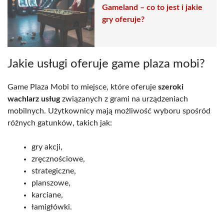
Gameland – co to jest i jakie
gry oferuje?
Jakie usługi oferuje game plaza mobi?
Game Plaza Mobi to miejsce, które oferuje
szeroki
wachlarz usług
związanych z grami na urządzeniach
mobilnych. Użytkownicy mają możliwość wyboru spośród
różnych gatunków, takich jak:
gry akcji,
zręcznościowe,
strategiczne,
planszowe,
karciane,
łamigłówki.