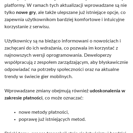
platformy. W ramach tych aktualizacji wprowadzane są nie
tylko
nowe gry
, ale także ulepszane już istniejące opcje, co
zapewnia użytkownikom bardziej komfortowe i intuicyjne
korzystanie z serwisu.
Użytkownicy są na bieżąco informowani o nowościach i
zachęcani do ich wdrażania, co pozwala im korzystać z
najnowszych wersji oprogramowania. Deweloperzy
współpracują z zespołem zarządzającym, aby błyskawicznie
odpowiadać na potrzeby społeczności oraz na aktualne
trendy w świecie gier mobilnych.
Wprowadzane zmiany obejmują również
udoskonalenia w
zakresie płatności
, co może oznaczać:
nowe metody płatności,
poprawę już istniejących metod.