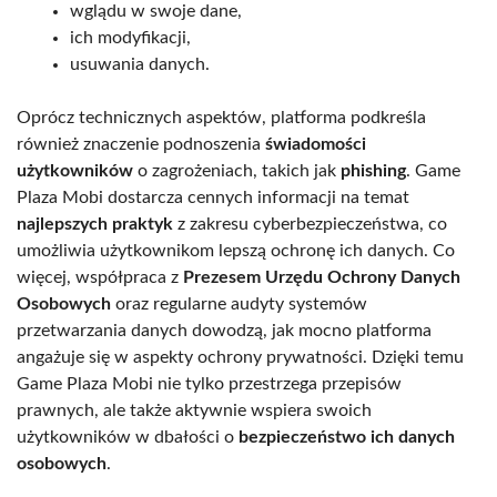
wglądu w swoje dane,
ich modyfikacji,
usuwania danych.
Oprócz technicznych aspektów, platforma podkreśla
również znaczenie podnoszenia
świadomości
użytkowników
o zagrożeniach, takich jak
phishing
. Game
Plaza Mobi dostarcza cennych informacji na temat
najlepszych praktyk
z zakresu cyberbezpieczeństwa, co
umożliwia użytkownikom lepszą ochronę ich danych. Co
więcej, współpraca z
Prezesem Urzędu Ochrony Danych
Osobowych
oraz regularne audyty systemów
przetwarzania danych dowodzą, jak mocno platforma
angażuje się w aspekty ochrony prywatności. Dzięki temu
Game Plaza Mobi nie tylko przestrzega przepisów
prawnych, ale także aktywnie wspiera swoich
użytkowników w dbałości o
bezpieczeństwo ich danych
osobowych
.