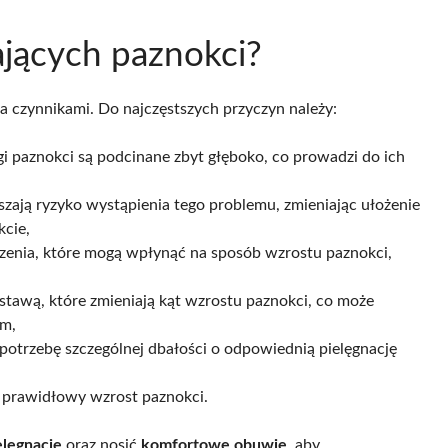
ających paznokci?
czynnikami. Do najczęstszych przyczyn należy:
gi paznokci są podcinane zbyt głęboko, co prowadzi do ich
szają ryzyko wystąpienia tego problemu, zmieniając ułożenie
kcie,
erzenia, które mogą wpłynąć na sposób wzrostu paznokci,
ostawą, które zmieniają kąt wzrostu paznokci, co może
em,
 potrzebę szczególnej dbałości o odpowiednią pielęgnację
ć prawidłowy wzrost paznokci.
elęgnację
oraz nosić
komfortowe obuwie
, aby