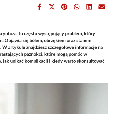
Share
Share
Share
Share
Share
Share
on
on
on
on
on
on
Facebook
X
Pinterest
WhatsApp
LinkedIn
Email
(Twitter)
ryptoza, to często występujący problem, który
zn. Objawia się bólem, obrzękiem oraz stanem
ę. W artykule znajdziesz szczegółowe informacje na
rastających paznokci, które mogą pomóc w
, jak unikać komplikacji i kiedy warto skonsultować