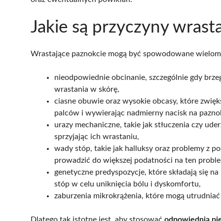
Jakie są przyczyny wrast
Wrastające paznokcie mogą być spowodowane wieloma 
nieodpowiednie obcinanie, szczególnie gdy brze
wrastania w skórę,
ciasne obuwie oraz wysokie obcasy, które zwięk
palców i wywierając nadmierny nacisk na pazno
urazy mechaniczne, takie jak stłuczenia czy ud
sprzyjając ich wrastaniu,
wady stóp, takie jak halluksy oraz problemy z p
prowadzić do większej podatności na ten probl
genetyczne predyspozycje, które składają się na
stóp w celu uniknięcia bólu i dyskomfortu,
zaburzenia mikrokrążenia, które mogą utrudnia
Dlatego tak istotne jest, aby stosować
odpowiednią pi