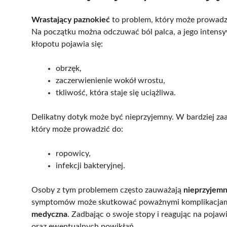
Wrastający paznokieć
to problem, który może prowadz
Na początku można odczuwać ból palca, a jego intens
kłopotu pojawia się:
obrzęk,
zaczerwienienie wokół wrostu,
tkliwość, która staje się uciążliwa.
Delikatny dotyk może być nieprzyjemny. W bardziej z
który może prowadzić do:
ropowicy,
infekcji bakteryjnej.
Osoby z tym problemem często zauważają
nieprzyjemn
symptomów może skutkować poważnymi komplikacjami
medyczna
. Zadbając o swoje stopy i reagując na pojaw
oraz ewentualnych powikłań.