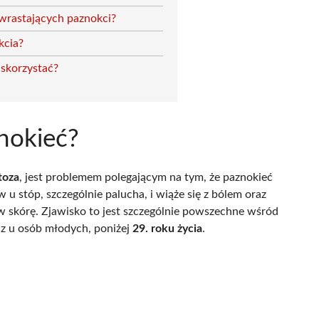
 wrastających paznokci?
kcia?
 skorzystać?
znokieć?
toza
, jest problemem polegającym na tym, że paznokieć
 u stóp, szczególnie palucha, i wiąże się z bólem oraz
w skórę. Zjawisko to jest szczególnie powszechne wśród
z u osób młodych, poniżej
29. roku życia
.