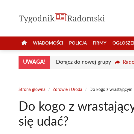
Przejdź
do
treści
WIADOMOŚCI
POLICJA
FIRMY
OGŁOSZE
UWAGA!
Dołącz do nowej grupy
Rado
Strona główna
/
Zdrowie i Uroda
/
Do kogo z wrastającym 
Do kogo z wrastają
się udać?