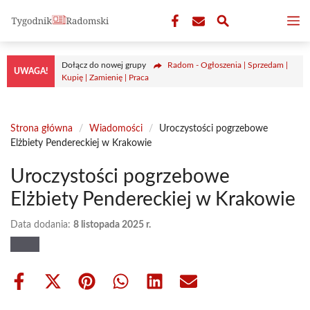
Przejdź
M
do
treści
Dołącz do nowej grupy
Radom - Ogłoszenia | Sprzedam |
UWAGA!
Kupię | Zamienię | Praca
Strona główna
/
Wiadomości
/
Uroczystości pogrzebowe
Elżbiety Pendereckiej w Krakowie
Uroczystości pogrzebowe
Elżbiety Pendereckiej w Krakowie
Data dodania:
8 listopada 2025 r.
Share
Share
Share
Share
Share
Share
on
on
on
on
on
on
Facebook
X
Pinterest
WhatsApp
LinkedIn
Email