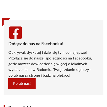
on
on
on
on
on
on
Facebook
X
Pinterest
WhatsApp
LinkedIn
Email
(Twitter)
Dołącz do nas na Facebooku!
Odkrywaj, dyskutuj i dziel się tym co najlepsze!
Przyłącz się do naszej społeczności na Facebooku,
gdzie możesz dowiedzieć się więcej o lokalnych
wydarzeniach w Radomiu. Twoje zdanie się liczy -
polub naszą stronę i bądź na bieżąco!
Polub nas!