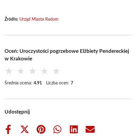
Źródło:
Urząd Miasta Radom
Oceń: Uroczystości pogrzebowe Elżbiety Pendereckiej
w Krakowie
★
★
★
★
★
Średnia ocena:
4.91
Liczba ocen:
7
Udostępnij
Share
Share
Share
Share
Share
Share