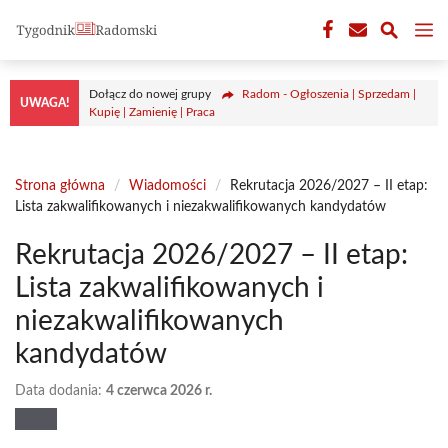
Przejdź
M
do
treści
Dołącz do nowej grupy
Radom - Ogłoszenia | Sprzedam |
UWAGA!
Kupię | Zamienię | Praca
Strona główna
/
Wiadomości
/
Rekrutacja 2026/2027 – II etap:
Lista zakwalifikowanych i niezakwalifikowanych kandydatów
Rekrutacja 2026/2027 – II etap:
Lista zakwalifikowanych i
niezakwalifikowanych
kandydatów
Data dodania:
4 czerwca 2026 r.