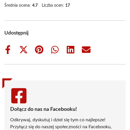
Średnia ocena:
4.7
Liczba ocen:
17
Udostępnij
Share
Share
Share
Share
Share
Share
on
on
on
on
on
on
Facebook
X
Pinterest
WhatsApp
LinkedIn
Email
(Twitter)
Dołącz do nas na Facebooku!
Odkrywaj, dyskutuj i dziel się tym co najlepsze!
Przyłącz się do naszej społeczności na Facebooku,