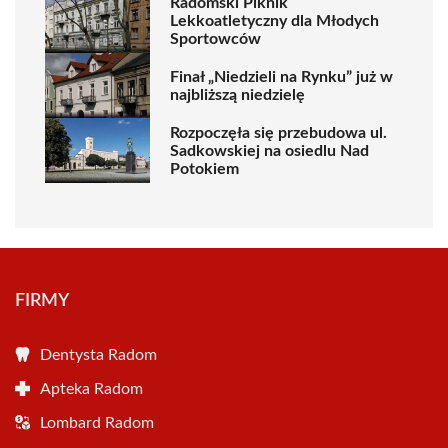
Radomski Piknik
Lekkoatletyczny dla Młodych
Sportowców
Finał „Niedzieli na Rynku” już w
najbliższą niedzielę
Rozpoczęła się przebudowa ul.
Sadkowskiej na osiedlu Nad
Potokiem
FIRMY
Dentysta Radom
Apteka Radom
Lombard Radom