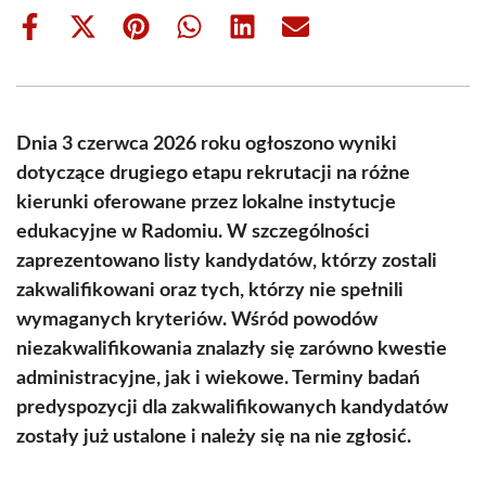
Share
Share
Share
Share
Share
Share
on
on
on
on
on
on
Facebook
X
Pinterest
WhatsApp
LinkedIn
Email
(Twitter)
Dnia 3 czerwca 2026 roku ogłoszono wyniki
dotyczące drugiego etapu rekrutacji na różne
kierunki oferowane przez lokalne instytucje
edukacyjne w Radomiu. W szczególności
zaprezentowano listy kandydatów, którzy zostali
zakwalifikowani oraz tych, którzy nie spełnili
wymaganych kryteriów. Wśród powodów
niezakwalifikowania znalazły się zarówno kwestie
administracyjne, jak i wiekowe. Terminy badań
predyspozycji dla zakwalifikowanych kandydatów
zostały już ustalone i należy się na nie zgłosić.