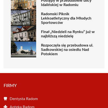
Postępy w przebudowie ulicy
Idalińskiej w Radomiu
Radomski Piknik
Lekkoatletyczny dla Młodych
Sportowców
Finał „Niedzieli na Rynku” już w
najbliższą niedzielę
Rozpoczęła się przebudowa ul.
Sadkowskiej na osiedlu Nad
Potokiem
FIRMY
Dentysta Radom
Apteka Radom