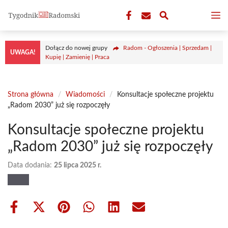
Przejdź
M
do
treści
Dołącz do nowej grupy
Radom - Ogłoszenia | Sprzedam |
UWAGA!
Kupię | Zamienię | Praca
Strona główna
/
Wiadomości
/
Konsultacje społeczne projektu
„Radom 2030” już się rozpoczęły
Konsultacje społeczne projektu
„Radom 2030” już się rozpoczęły
Data dodania:
25 lipca 2025 r.
Share
Share
Share
Share
Share
Share
on
on
on
on
on
on
Facebook
X
Pinterest
WhatsApp
LinkedIn
Email