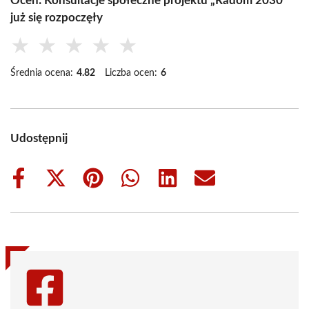
Oceń: Konsultacje społeczne projektu „Radom 2030”
już się rozpoczęły
★
★
★
★
★
Średnia ocena:
4.82
Liczba ocen:
6
Udostępnij
Share
Share
Share
Share
Share
Share
on
on
on
on
on
on
Facebook
X
Pinterest
WhatsApp
LinkedIn
Email
(Twitter)