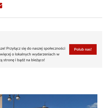
Share
on
Email
sze! Przyłącz się do naszej społeczności
Polub nas!
 więcej o lokalnych wydarzeniach w
ą stronę i bądź na bieżąco!