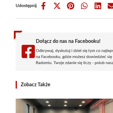
Udostępnij
Share
Share
Share
Share
Share
on
on
on
on
on
Facebook
X
Pinterest
WhatsApp
LinkedIn
(Twitter)
Dołącz do nas na Facebooku!
Odkrywaj, dyskutuj i dziel się tym co najlep
na Facebooku, gdzie możesz dowiedzieć się
Radomiu. Twoje zdanie się liczy - polub nasz
Zobacz Także