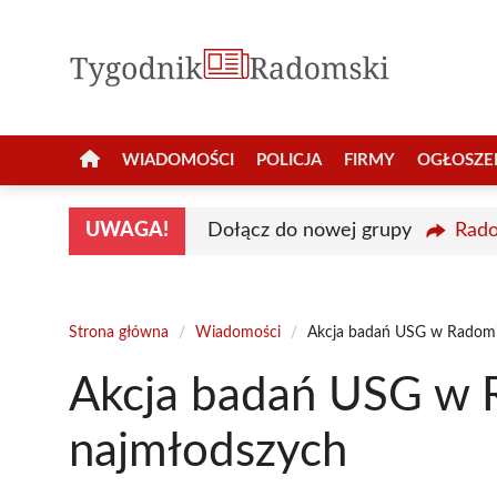
Przejdź
do
treści
WIADOMOŚCI
POLICJA
FIRMY
OGŁOSZE
UWAGA!
Dołącz do nowej grupy
Rado
Strona główna
/
Wiadomości
/
Akcja badań USG w Radomi
Akcja badań USG w 
najmłodszych