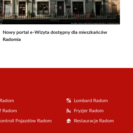
Nowy portal e-Wizyta dostępny dla mieszkańców
Radomia
 Radom
Lombard Radom
af Radom
Fryzjer Radom
Kontroli Pojazdów Radom
Restauracje Radom