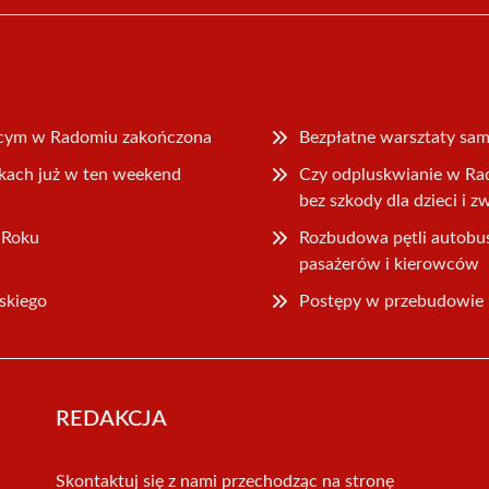
ącym w Radomiu zakończona
Bezpłatne warsztaty sa
rkach już w ten weekend
Czy odpluskwianie w Ra
bez szkody dla dzieci i z
 Roku
Rozbudowa pętli autob
pasażerów i kierowców
skiego
Postępy w przebudowie u
REDAKCJA
Skontaktuj się z nami przechodząc na stronę