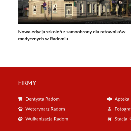
Nowa edycja szkoleń z samoobrony dla ratowników
medycznych w Radomiu
FIRMY
Dentysta Radom
Apteka
Weterynarz Radom
Fotogr
Wulkanizacja Radom
Stacja 