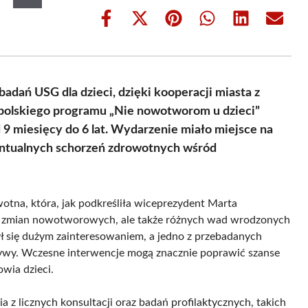
Share
Share
Share
Share
Share
Share
on
on
on
on
on
on
Facebook
X
Pinterest
WhatsApp
LinkedIn
Email
(Twitter)
adań USG dla dzieci, dzięki kooperacji miasta z
polskiego programu „Nie nowotworom u dzieci”
9 miesięcy do 6 lat. Wydarzenie miało miejsce na
ntualnych schorzeń zdrowotnych wśród
otna, która, jak podkreśliła wiceprezydent Marta
ko zmian nowotworowych, ale także różnych wad wrodzonych
 się dużym zainteresowaniem, a jedno z przebadanych
jatywy. Wczesne interwencje mogą znacznie poprawić szanse
owia dzieci.
 z licznych konsultacji oraz badań profilaktycznych, takich