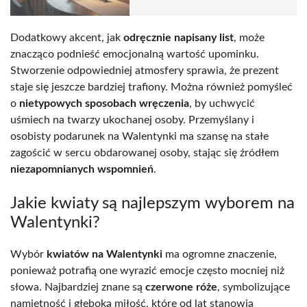
Dodatkowy akcent, jak
odręcznie napisany list
, może
znacząco podnieść emocjonalną wartość upominku.
Stworzenie odpowiedniej atmosfery sprawia, że prezent
staje się jeszcze bardziej trafiony. Można również pomyśleć
o
nietypowych sposobach wręczenia
, by uchwycić
uśmiech na twarzy ukochanej osoby. Przemyślany i
osobisty podarunek na Walentynki ma szansę na stałe
zagościć w sercu obdarowanej osoby, stając się źródłem
niezapomnianych wspomnień
.
Jakie kwiaty są najlepszym wyborem na
Walentynki?
Wybór
kwiatów na Walentynki
ma ogromne znaczenie,
ponieważ potrafią one wyrazić emocje często mocniej niż
słowa. Najbardziej znane są
czerwone róże
, symbolizujące
namiętność i głęboką miłość, które od lat stanowią