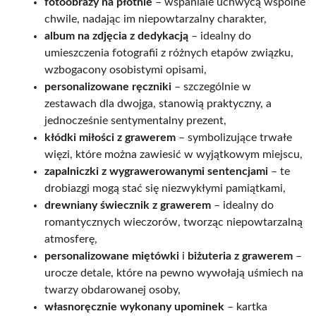
fotoobrazy na płótnie
– wspaniale uchwycą wspólne
chwile, nadając im niepowtarzalny charakter,
album na zdjęcia z dedykacją
– idealny do
umieszczenia fotografii z różnych etapów związku,
wzbogacony osobistymi opisami,
personalizowane ręczniki
– szczególnie w
zestawach dla dwojga, stanowią praktyczny, a
jednocześnie sentymentalny prezent,
kłódki miłości z grawerem
– symbolizujące trwałe
więzi, które można zawiesić w wyjątkowym miejscu,
zapalniczki z wygrawerowanymi sentencjami
– te
drobiazgi mogą stać się niezwykłymi pamiątkami,
drewniany świecznik z grawerem
– idealny do
romantycznych wieczorów, tworząc niepowtarzalną
atmosferę,
personalizowane miętówki
i
biżuteria z grawerem
–
urocze detale, które na pewno wywołają uśmiech na
twarzy obdarowanej osoby,
własnoręcznie wykonany upominek
– kartka