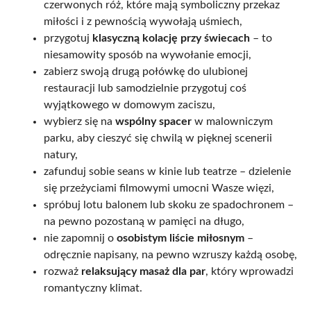
czerwonych róż, które mają symboliczny przekaz
miłości i z pewnością wywołają uśmiech,
przygotuj
klasyczną kolację przy świecach
– to
niesamowity sposób na wywołanie emocji,
zabierz swoją drugą połówkę do ulubionej
restauracji lub samodzielnie przygotuj coś
wyjątkowego w domowym zaciszu,
wybierz się na
wspólny spacer
w malowniczym
parku, aby cieszyć się chwilą w pięknej scenerii
natury,
zafunduj sobie seans w kinie lub teatrze – dzielenie
się przeżyciami filmowymi umocni Wasze więzi,
spróbuj lotu balonem lub skoku ze spadochronem –
na pewno pozostaną w pamięci na długo,
nie zapomnij o
osobistym liście miłosnym
–
odręcznie napisany, na pewno wzruszy każdą osobę,
rozważ
relaksujący masaż dla par
, który wprowadzi
romantyczny klimat.