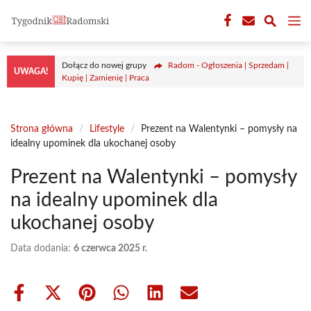
Przejdź
M
do
treści
Dołącz do nowej grupy
Radom - Ogłoszenia | Sprzedam |
UWAGA!
Kupię | Zamienię | Praca
Strona główna
/
Lifestyle
/
Prezent na Walentynki – pomysły na
idealny upominek dla ukochanej osoby
Prezent na Walentynki – pomysły
na idealny upominek dla
ukochanej osoby
Data dodania:
6 czerwca 2025 r.
Share
Share
Share
Share
Share
Share
on
on
on
on
on
on