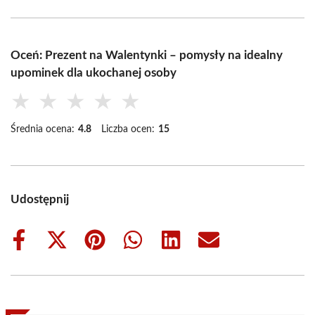
Oceń: Prezent na Walentynki – pomysły na idealny
upominek dla ukochanej osoby
★
★
★
★
★
Średnia ocena:
4.8
Liczba ocen:
15
Udostępnij
Share
Share
Share
Share
Share
Share
on
on
on
on
on
on
Facebook
X
Pinterest
WhatsApp
LinkedIn
Email
(Twitter)