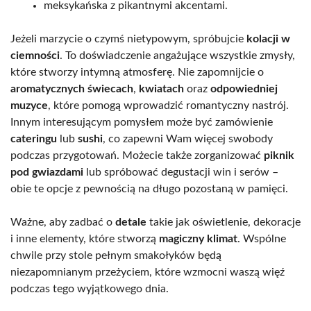
meksykańska z pikantnymi akcentami.
Jeżeli marzycie o czymś nietypowym, spróbujcie
kolacji w
ciemności
. To doświadczenie angażujące wszystkie zmysły,
które stworzy intymną atmosferę. Nie zapomnijcie o
aromatycznych świecach
,
kwiatach
oraz
odpowiedniej
muzyce
, które pomogą wprowadzić romantyczny nastrój.
Innym interesującym pomysłem może być zamówienie
cateringu
lub
sushi
, co zapewni Wam więcej swobody
podczas przygotowań. Możecie także zorganizować
piknik
pod gwiazdami
lub spróbować degustacji win i serów –
obie te opcje z pewnością na długo pozostaną w pamięci.
Ważne, aby zadbać o
detale
takie jak oświetlenie, dekoracje
i inne elementy, które stworzą
magiczny klimat
. Wspólne
chwile przy stole pełnym smakołyków będą
niezapomnianym przeżyciem, które wzmocni waszą więź
podczas tego wyjątkowego dnia.