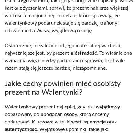
osobistego akcentu
, takiego jak odręcznie napisany list czy
kartka z życzeniami, sprawi, że prezent nabierze większej
wartości emocjonalnej. To detale, które sprawiają, że
walentynkowy podarunek staje się bardziej trafiony i
odzwierciedla Waszą wyjątkową relację.
Ostatecznie, niezależnie od jego materialnej wartości,
najważniejsze jest, by prezent
niósł radość
. To właśnie ona
wzmacnia więzi między partnerami i sprawia, że chwile
razem stają się jeszcze bardziej niezapomniane.
Jakie cechy powinien mieć osobisty
prezent na Walentynki?
Walentynkowy prezent najlepiej, gdy jest
wyjątkowy
i
dopasowany do upodobań osoby, którą chcemy
obdarować. Kluczowe w tej kwestii są
emocje
oraz
autentyczność
. Wyjątkowe upominki, takie jak: