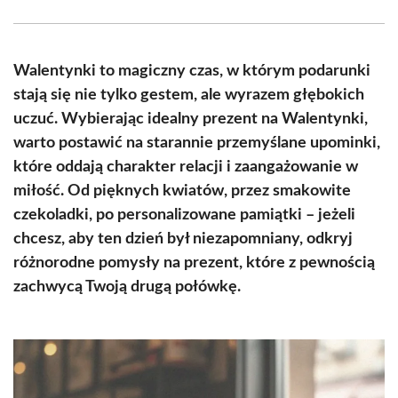
Facebook
X
Pinterest
WhatsApp
LinkedIn
Email
(Twitter)
Walentynki to magiczny czas, w którym podarunki
stają się nie tylko gestem, ale wyrazem głębokich
uczuć. Wybierając idealny prezent na Walentynki,
warto postawić na starannie przemyślane upominki,
które oddają charakter relacji i zaangażowanie w
miłość. Od pięknych kwiatów, przez smakowite
czekoladki, po personalizowane pamiątki – jeżeli
chcesz, aby ten dzień był niezapomniany, odkryj
różnorodne pomysły na prezent, które z pewnością
zachwycą Twoją drugą połówkę.