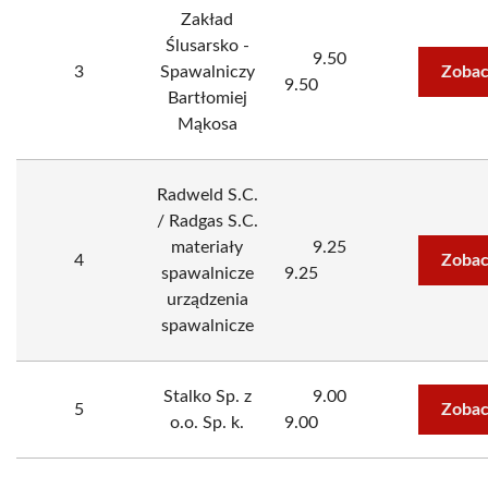
Zakład
Ślusarsko -
9.50
3
Spawalniczy
Zobac
9.50
Bartłomiej
Mąkosa
Radweld S.C.
/ Radgas S.C.
materiały
9.25
4
Zobac
spawalnicze
9.25
urządzenia
spawalnicze
Stalko Sp. z
9.00
5
Zobac
o.o. Sp. k.
9.00