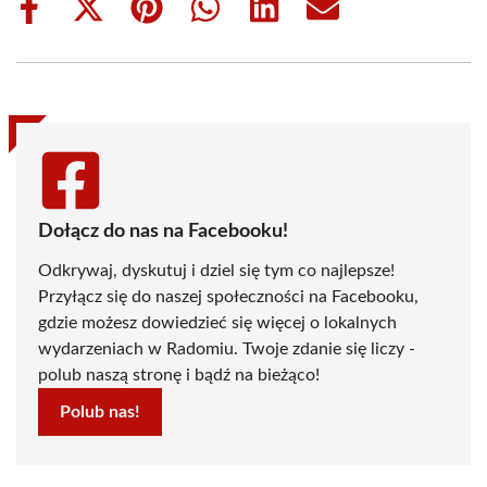
Share
Share
Share
Share
Share
Share
on
on
on
on
on
on
Facebook
X
Pinterest
WhatsApp
LinkedIn
Email
(Twitter)
Dołącz do nas na Facebooku!
Odkrywaj, dyskutuj i dziel się tym co najlepsze!
Przyłącz się do naszej społeczności na Facebooku,
gdzie możesz dowiedzieć się więcej o lokalnych
wydarzeniach w Radomiu. Twoje zdanie się liczy -
polub naszą stronę i bądź na bieżąco!
Polub nas!