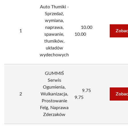
Auto Tłumiki -
Sprzedaż,
wymiana,
naprawa,
10.00
1
Zobac
spawanie,
10.00
tłumików,
układów
wydechowych
GUMMIŚ
Serwis
Ogumienia,
9.75
2
Wulkanizacja,
Zobac
9.75
Prostowanie
Felg, Naprawa
Zderzaków