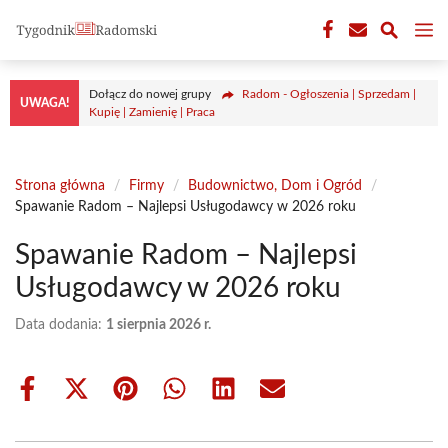
Przejdź
M
do
treści
Dołącz do nowej grupy
Radom - Ogłoszenia | Sprzedam |
UWAGA!
Kupię | Zamienię | Praca
Strona główna
/
Firmy
/
Budownictwo, Dom i Ogród
/
Spawanie Radom – Najlepsi Usługodawcy w 2026 roku
Spawanie Radom – Najlepsi
Usługodawcy w 2026 roku
Data dodania:
1 sierpnia 2026 r.
Share
Share
Share
Share
Share
Share
on
on
on
on
on
on
Facebook
X
Pinterest
WhatsApp
LinkedIn
Email
(Twitter)