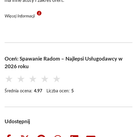
ma inne atuty i zakres ofert.
Więcej Informacji
Oceń: Spawanie Radom – Najlepsi Usługodawcy w
2026 roku
★
★
★
★
★
Średnia ocena:
4.97
Liczba ocen:
5
Udostępnij