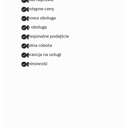
przystępne ceny
fachowa obsługa
miła obsługa
profesjonalne podejście
rzetelna robota
gwarancja na usługi
terminowość