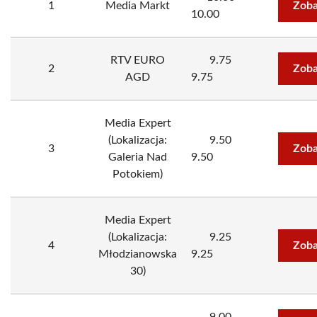
1
Media Markt
Zoba
10.00
RTV EURO
9.75
2
Zoba
AGD
9.75
Media Expert
(Lokalizacja:
9.50
3
Zoba
Galeria Nad
9.50
Potokiem)
Media Expert
(Lokalizacja:
9.25
4
Zoba
Młodzianowska
9.25
30)