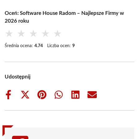
Oceń: Software House Radom – Najlepsze Firmy w
2026 roku
★
★
★
★
★
Średnia ocena:
4.74
Liczba ocen:
9
Udostępnij
Share
Share
Share
Share
Share
Share
on
on
on
on
on
on
Facebook
X
Pinterest
WhatsApp
LinkedIn
Email
(Twitter)