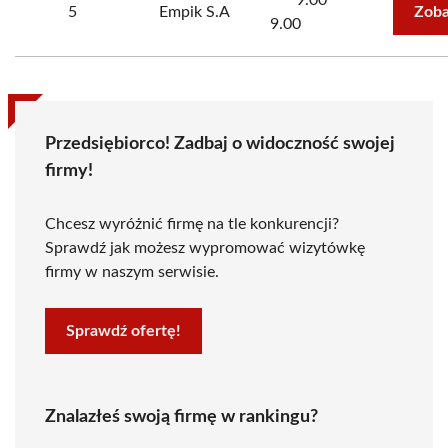
9.00
5
Empik S.A
Zoba
9.00
Przedsiębiorco! Zadbaj o widoczność swojej
firmy!
Chcesz wyróżnić firmę na tle konkurencji?
Sprawdź jak możesz wypromować wizytówkę
firmy w naszym serwisie.
Sprawdź ofertę!
Znalazłeś swoją firmę w rankingu?