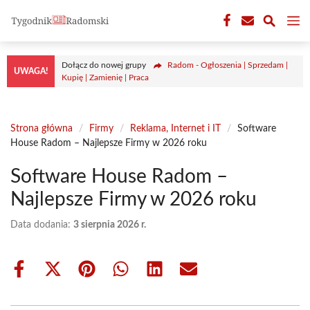
Przejdź
M
do
treści
Dołącz do nowej grupy
Radom - Ogłoszenia | Sprzedam |
UWAGA!
Kupię | Zamienię | Praca
Strona główna
/
Firmy
/
Reklama, Internet i IT
/
Software
House Radom – Najlepsze Firmy w 2026 roku
Software House Radom –
Najlepsze Firmy w 2026 roku
Data dodania:
3 sierpnia 2026 r.
Share
Share
Share
Share
Share
Share
on
on
on
on
on
on
Facebook
X
Pinterest
WhatsApp
LinkedIn
Email
(Twitter)