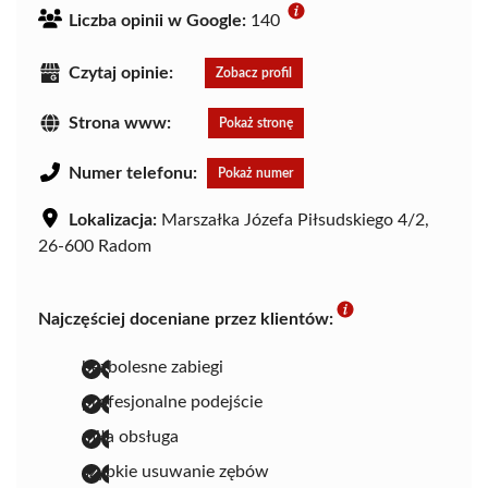
Liczba opinii w Google:
140
Czytaj opinie:
Zobacz profil
Strona www:
Pokaż stronę
Numer telefonu:
Pokaż numer
Lokalizacja:
Marszałka Józefa Piłsudskiego 4/2,
26-600 Radom
Najczęściej doceniane przez klientów:
bezbolesne zabiegi
profesjonalne podejście
miła obsługa
szybkie usuwanie zębów