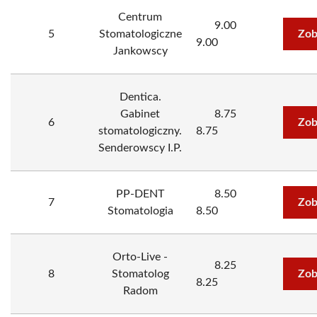
Centrum
9.00
5
Stomatologiczne
Zob
9.00
Jankowscy
Dentica.
Gabinet
8.75
6
Zob
stomatologiczny.
8.75
Senderowscy I.P.
PP-DENT
8.50
7
Zob
Stomatologia
8.50
Orto-Live -
8.25
8
Stomatolog
Zob
8.25
Radom