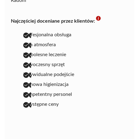
Radom
Najczęściej doceniane przez klientów:
profesjonalna obsługa
miła atmosfera
bezbolesne leczenie
nowoczesny sprzęt
indywidualne podejście
fachowa higienizacja
kompetentny personel
przystępne ceny