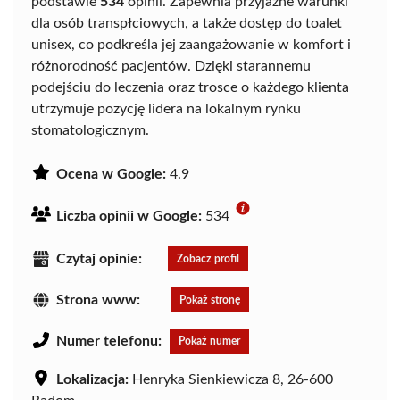
podstawie
534
opinii. Zapewnia przyjazne warunki
dla osób transpłciowych, a także dostęp do toalet
unisex, co podkreśla jej zaangażowanie w komfort i
różnorodność pacjentów. Dzięki starannemu
podejściu do leczenia oraz trosce o każdego klienta
utrzymuje pozycję lidera na lokalnym rynku
stomatologicznym.
Ocena w Google:
4.9
Liczba opinii w Google:
534
Czytaj opinie:
Zobacz profil
Strona www:
Pokaż stronę
Numer telefonu:
Pokaż numer
Lokalizacja:
Henryka Sienkiewicza 8, 26-600