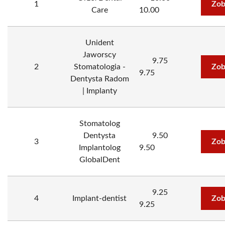
1
Zob
Care
10.00
Unident
Jaworscy
9.75
2
Stomatologia -
Zob
9.75
Dentysta Radom
| Implanty
Stomatolog
Dentysta
9.50
3
Zob
Implantolog
9.50
GlobalDent
9.25
4
Implant-dentist
Zob
9.25