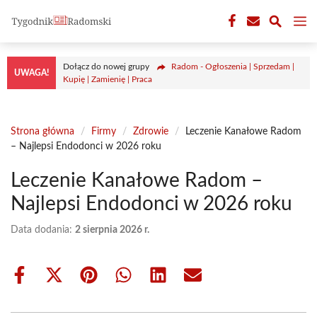
Przejdź
M
do
treści
Dołącz do nowej grupy
Radom - Ogłoszenia | Sprzedam |
UWAGA!
Kupię | Zamienię | Praca
Strona główna
/
Firmy
/
Zdrowie
/
Leczenie Kanałowe Radom
– Najlepsi Endodonci w 2026 roku
Leczenie Kanałowe Radom –
Najlepsi Endodonci w 2026 roku
Data dodania:
2 sierpnia 2026 r.
Share
Share
Share
Share
Share
Share
on
on
on
on
on
on
Facebook
X
Pinterest
WhatsApp
LinkedIn
Email
(Twitter)