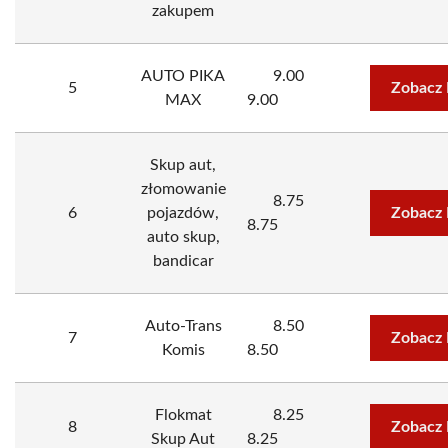
zakupem
AUTO PIKA
9.00
5
Zobacz 
MAX
9.00
Skup aut,
złomowanie
8.75
6
pojazdów,
Zobacz 
8.75
auto skup,
bandicar
Auto-Trans
8.50
7
Zobacz 
Komis
8.50
Flokmat
8.25
8
Zobacz 
Skup Aut
8.25