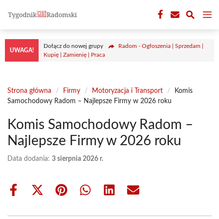
Przejdź
M
do
treści
Dołącz do nowej grupy
Radom - Ogłoszenia | Sprzedam |
UWAGA!
Kupię | Zamienię | Praca
Strona główna
/
Firmy
/
Motoryzacja i Transport
/
Komis
Samochodowy Radom – Najlepsze Firmy w 2026 roku
Komis Samochodowy Radom –
Najlepsze Firmy w 2026 roku
Data dodania:
3 sierpnia 2026 r.
Share
Share
Share
Share
Share
Share
on
on
on
on
on
on
Facebook
X
Pinterest
WhatsApp
LinkedIn
Email
(Twitter)