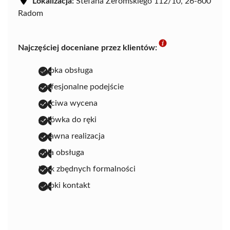
Lokalizacja:
Stefana Żeromskiego 112/10, 26-600
Radom
Najczęściej doceniane przez klientów:
szybka obsługa
profesjonalne podejście
uczciwa wycena
gotówka do ręki
sprawna realizacja
miła obsługa
brak zbędnych formalności
szybki kontakt