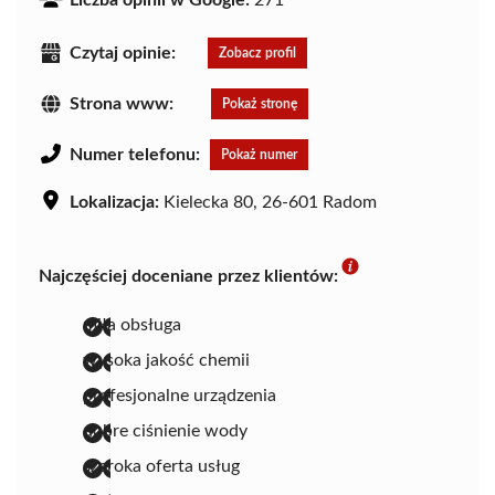
Liczba opinii w Google:
271
Czytaj opinie:
Zobacz profil
Strona www:
Pokaż stronę
Numer telefonu:
Pokaż numer
Lokalizacja:
Kielecka 80, 26-601 Radom
Najczęściej doceniane przez klientów:
miła obsługa
wysoka jakość chemii
profesjonalne urządzenia
dobre ciśnienie wody
szeroka oferta usług