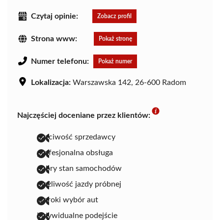
Czytaj opinie:
Zobacz profil
Strona www:
Pokaż stronę
Numer telefonu:
Pokaż numer
Lokalizacja:
Warszawska 142, 26-600 Radom
Najczęściej doceniane przez klientów:
uczciwość sprzedawcy
profesjonalna obsługa
dobry stan samochodów
możliwość jazdy próbnej
szeroki wybór aut
indywidualne podejście