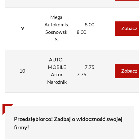
Mega.
Autokomis.
8.00
9
Zobacz 
Sosnowski
8.00
S.
AUTO-
MOBILE
7.75
10
Zobacz 
Artur
7.75
Narożnik
Przedsiębiorco! Zadbaj o widoczność swojej
firmy!