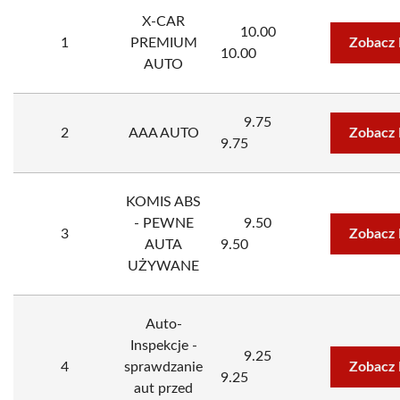
X-CAR
10.00
1
PREMIUM
Zobacz 
10.00
AUTO
9.75
2
AAA AUTO
Zobacz 
9.75
KOMIS ABS
- PEWNE
9.50
3
Zobacz 
AUTA
9.50
UŻYWANE
Auto-
Inspekcje -
9.25
4
sprawdzanie
Zobacz 
9.25
aut przed