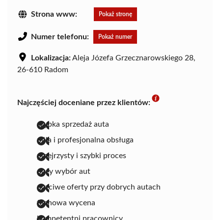
Strona www:
Pokaż stronę
Numer telefonu:
Pokaż numer
Lokalizacja:
Aleja Józefa Grzecznarowskiego 28,
26-610 Radom
Najczęściej doceniane przez klientów:
szybka sprzedaż auta
miła i profesjonalna obsługa
przejrzysty i szybki proces
duży wybór aut
uczciwe oferty przy dobrych autach
fachowa wycena
kompetentni pracownicy